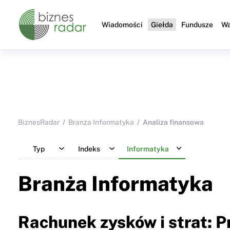
Wiadomości
Giełda
Fundusze
Wa
BiznesRadar
Branża Informatyka
Analiza finansowa
Typ
Indeks
Informatyka
Branża Informatyka
Rachunek zysków i strat: 