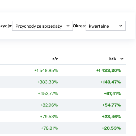
zycja:
Okres:
r/r
k/k
+1 549,85%
+1 433,20%
+383,33%
+140,47%
+453,77%
+67,41%
+82,96%
+54,77%
+79,53%
+23,46%
+78,81%
+20,53%