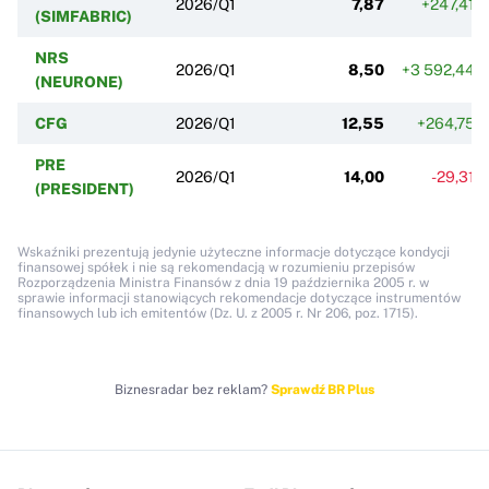
2026/Q1
7,87
+247,41%
(SIMFABRIC)
NRS
2026/Q1
8,50
+3 592,44%
(NEURONE)
CFG
2026/Q1
12,55
+264,75%
PRE
2026/Q1
14,00
-29,31%
(PRESIDENT)
Wskaźniki prezentują jedynie użyteczne informacje dotyczące kondycji
finansowej spółek i nie są rekomendacją w rozumieniu przepisów
Rozporządzenia Ministra Finansów z dnia 19 października 2005 r. w
sprawie informacji stanowiących rekomendacje dotyczące instrumentów
finansowych lub ich emitentów (Dz. U. z 2005 r. Nr 206, poz. 1715).
Biznesradar bez reklam?
Sprawdź BR Plus