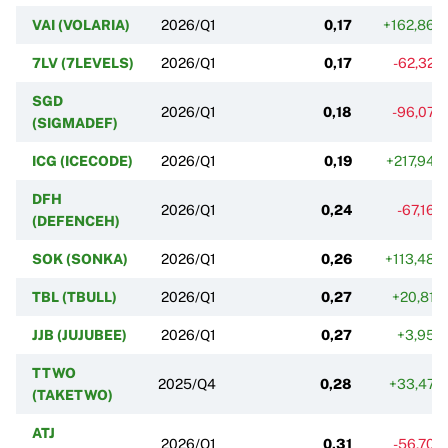
VAI (VOLARIA)
2026/Q1
0,17
+162,86%
7LV (7LEVELS)
2026/Q1
0,17
-62,32%
SGD
2026/Q1
0,18
-96,07%
(SIGMADEF)
ICG (ICECODE)
2026/Q1
0,19
+217,94%
DFH
2026/Q1
0,24
-67,16%
(DEFENCEH)
SOK (SONKA)
2026/Q1
0,26
+113,48%
TBL (TBULL)
2026/Q1
0,27
+20,81%
JJB (JUJUBEE)
2026/Q1
0,27
+3,95%
TTWO
2025/Q4
0,28
+33,47%
(TAKETWO)
ATJ
2026/Q1
0,31
-56,70%