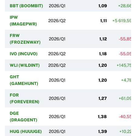
BBT (BOOMBIT)
2026/Q1
1,09
+28,66%
IPW
2026/Q2
1,11
+5 619,59%
(IMAGEPWR)
FRW
2026/Q1
1,12
-55,85%
(FROZENWAY)
IVO (INCUVO)
2026/Q2
1,18
-55,05%
WLI (WILDINT)
2026/Q2
1,20
+145,75%
GHT
2026/Q1
1,20
+4,78%
(GAMEHUNT)
FOR
2026/Q1
1,27
+61,09%
(FOREVEREN)
DGE
2026/Q1
1,38
-40,55%
(DRAGOENT)
HUG (HUUUGE)
2026/Q1
1,39
+10,22%