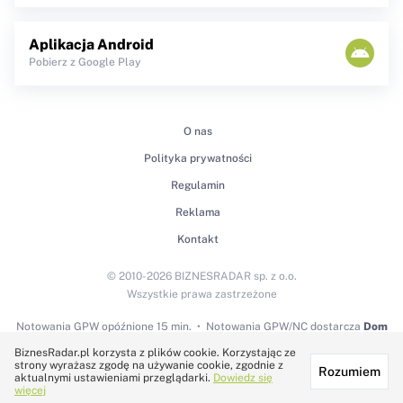
Aplikacja Android
Pobierz z Google Play
O nas
Polityka prywatności
Regulamin
Reklama
Kontakt
© 2010-2026 BIZNESRADAR sp. z o.o.
Wszystkie prawa zastrzeżone
Notowania GPW
opóźnione 15 min.
Notowania GPW/NC dostarcza
Dom
Maklerski BDM S.A.
BiznesRadar.pl korzysta z plików cookie. Korzystając ze
strony wyrażasz zgodę na używanie cookie, zgodnie z
Rozumiem
Technologię dostarcza:
aktualnymi ustawieniami przeglądarki.
Dowiedz się
więcej