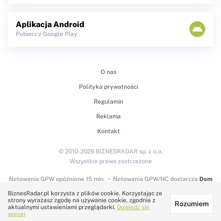
Aplikacja Android
Pobierz z Google Play
O nas
Polityka prywatności
Regulamin
Reklama
Kontakt
© 2010-2026 BIZNESRADAR sp. z o.o.
Wszystkie prawa zastrzeżone
Notowania GPW
opóźnione 15 min.
Notowania GPW/NC dostarcza
Dom
Maklerski BDM S.A.
BiznesRadar.pl korzysta z plików cookie. Korzystając ze
strony wyrażasz zgodę na używanie cookie, zgodnie z
Rozumiem
Technologię dostarcza:
aktualnymi ustawieniami przeglądarki.
Dowiedz się
więcej