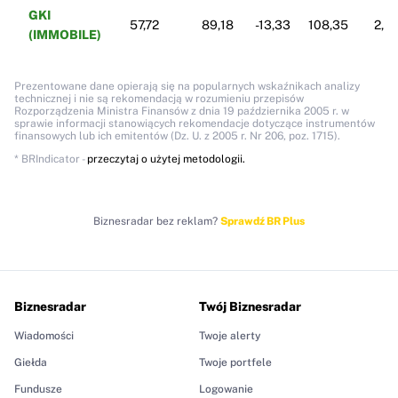
GKI
57,72
89,18
-13,33
108,35
2,2
(IMMOBILE)
Prezentowane dane opierają się na popularnych wskaźnikach analizy
technicznej i nie są rekomendacją w rozumieniu przepisów
Rozporządzenia Ministra Finansów z dnia 19 października 2005 r. w
sprawie informacji stanowiących rekomendacje dotyczące instrumentów
finansowych lub ich emitentów (Dz. U. z 2005 r. Nr 206, poz. 1715).
* BRIndicator -
przeczytaj o użytej metodologii.
Biznesradar bez reklam?
Sprawdź BR Plus
Biznesradar
Twój Biznesradar
Wiadomości
Twoje alerty
Giełda
Twoje portfele
Fundusze
Logowanie