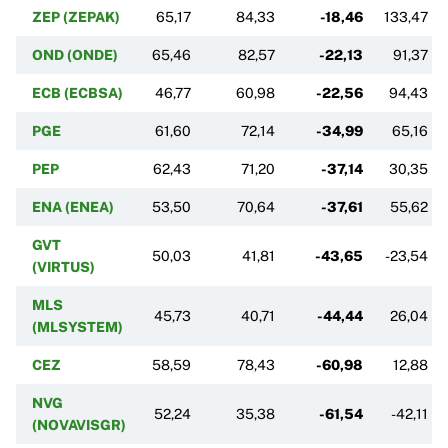
ZEP (ZEPAK)
65,17
84,33
-18,46
133,47
OND (ONDE)
65,46
82,57
-22,13
91,37
ECB (ECBSA)
46,77
60,98
-22,56
94,43
PGE
61,60
72,14
-34,99
65,16
PEP
62,43
71,20
-37,14
30,35
ENA (ENEA)
53,50
70,64
-37,61
55,62
GVT
50,03
41,81
-43,65
-23,54
(VIRTUS)
MLS
45,73
40,71
-44,44
26,04
(MLSYSTEM)
CEZ
58,59
78,43
-60,98
12,88
NVG
52,24
35,38
-61,54
-42,11
(NOVAVISGR)