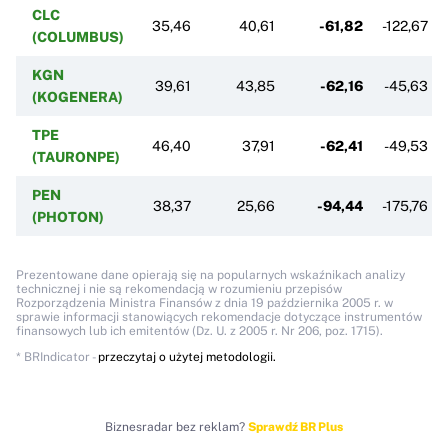
CLC
35,46
40,61
-61,82
-122,67
(COLUMBUS)
KGN
39,61
43,85
-62,16
-45,63
(KOGENERA)
TPE
46,40
37,91
-62,41
-49,53
(TAURONPE)
PEN
38,37
25,66
-94,44
-175,76
(PHOTON)
Prezentowane dane opierają się na popularnych wskaźnikach analizy
technicznej i nie są rekomendacją w rozumieniu przepisów
Rozporządzenia Ministra Finansów z dnia 19 października 2005 r. w
sprawie informacji stanowiących rekomendacje dotyczące instrumentów
finansowych lub ich emitentów (Dz. U. z 2005 r. Nr 206, poz. 1715).
* BRIndicator -
przeczytaj o użytej metodologii.
Biznesradar bez reklam?
Sprawdź BR Plus