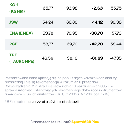
KGH
65,77
93,98
-2,63
155,75
(KGHM)
JSW
54,24
66,00
-14,12
90,38
ENA (ENEA)
53,78
70,95
-36,70
57,73
PGE
58,77
69,70
-42,70
58,44
TPE
46,56
38,10
-61,69
-47,35
(TAURONPE)
Prezentowane dane opierają się na popularnych wskaźnikach analizy
technicznej i nie są rekomendacją w rozumieniu przepisów
Rozporządzenia Ministra Finansów z dnia 19 października 2005 r. w
sprawie informacji stanowiących rekomendacje dotyczące instrumentów
finansowych lub ich emitentów (Dz. U. z 2005 r. Nr 206, poz. 1715).
* BRIndicator -
przeczytaj o użytej metodologii.
Biznesradar bez reklam?
Sprawdź BR Plus