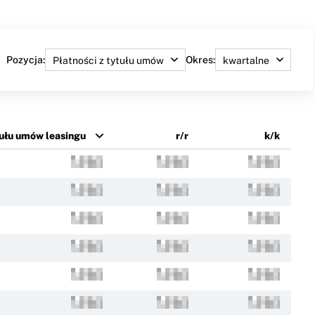
Pozycja:
Okres:
tułu umów leasingu
r/r
k/k