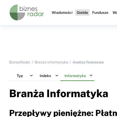
Wiadomości
Giełda
Fundusze
Wa
BiznesRadar
Branża Informatyka
Analiza finansowa
Typ
Indeks
Informatyka
Branża Informatyka
Przepływy pieniężne: Płatn