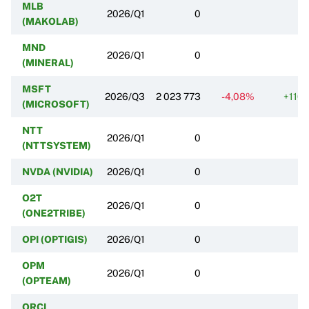
MLB
2026/Q1
0
(MAKOLAB)
MND
2026/Q1
0
(MINERAL)
MSFT
2026/Q3
2 023 773
-4,08%
+116
(MICROSOFT)
NTT
2026/Q1
0
(NTTSYSTEM)
NVDA (NVIDIA)
2026/Q1
0
O2T
2026/Q1
0
(ONE2TRIBE)
OPI (OPTIGIS)
2026/Q1
0
OPM
2026/Q1
0
(OPTEAM)
ORCL