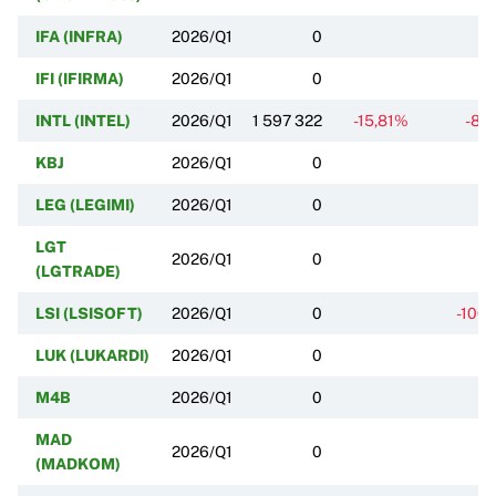
IFA (INFRA)
2026/Q1
0
IFI (IFIRMA)
2026/Q1
0
INTL (INTEL)
2026/Q1
1 597 322
-15,81%
-87
KBJ
2026/Q1
0
LEG (LEGIMI)
2026/Q1
0
LGT
2026/Q1
0
(LGTRADE)
LSI (LSISOFT)
2026/Q1
0
-100
LUK (LUKARDI)
2026/Q1
0
M4B
2026/Q1
0
MAD
2026/Q1
0
(MADKOM)