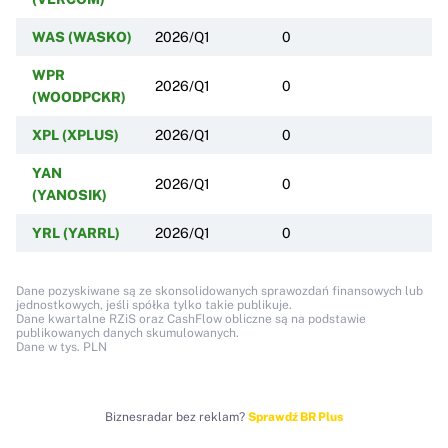
WAS (WASKO)
2026/Q1
0
WPR
2026/Q1
0
(WOODPCKR)
XPL (XPLUS)
2026/Q1
0
YAN
2026/Q1
0
(YANOSIK)
YRL (YARRL)
2026/Q1
0
Dane pozyskiwane są ze skonsolidowanych sprawozdań finansowych lub
jednostkowych, jeśli spółka tylko takie publikuje.
Dane kwartalne RZiS oraz CashFlow obliczne są na podstawie
publikowanych danych skumulowanych.
Dane w tys. PLN
Biznesradar bez reklam?
Sprawdź BR Plus