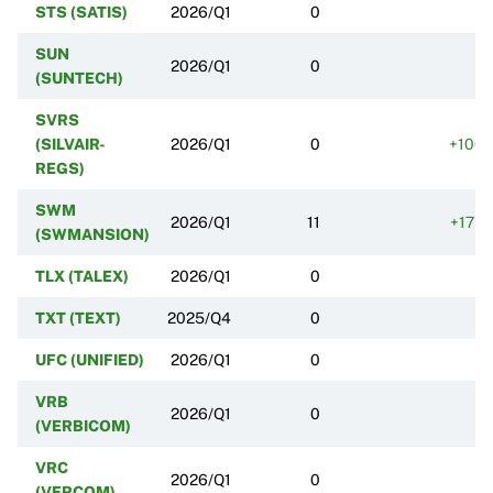
STS (SATIS)
2026/Q1
0
SUN
2026/Q1
0
(SUNTECH)
SVRS
(SILVAIR-
2026/Q1
0
+100
REGS)
SWM
2026/Q1
11
+175
(SWMANSION)
TLX (TALEX)
2026/Q1
0
TXT (TEXT)
2025/Q4
0
UFC (UNIFIED)
2026/Q1
0
VRB
2026/Q1
0
(VERBICOM)
VRC
2026/Q1
0
(VERCOM)