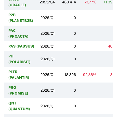
2025/Q4
480 414
-3,77%
+1 390
(ORACLE)
P2B
2026/Q1
0
(PLANETB2B)
PAC
2026/Q1
0
(PROACTA)
PAS (PASSUS)
2026/Q1
0
-100
PIT
2026/Q1
0
(POLARISIT)
PLTR
2026/Q1
18 326
-92,88%
-38
(PALANTIR)
PRO
2026/Q1
0
(PROMISE)
QNT
2026/Q1
0
(QUANTUM)