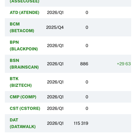
(ASSECOSEE)
ATD (ATENDE)
2026/Q1
0
BCM
2025/Q4
0
(BETACOM)
BPN
2026/Q1
0
(BLACKPOIN)
BSN
2026/Q1
886
+29 633
(BRAINSCAN)
BTK
2026/Q1
0
(BIZTECH)
CMP (COMP)
2026/Q1
0
CST (CSTORE)
2026/Q1
0
DAT
2026/Q1
115 319
(DATAWALK)