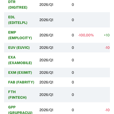
DTR
2026/Q1
0
(DIGITREE)
EDL
2026/Q1
0
(EDITELPL)
EMP
2026/Q1
0
-100,00%
+100
(EMPLOCITY)
EUV (EUVIC)
2026/Q1
0
-100
EXA
2026/Q1
0
(EXAMOBILE)
EXM (EXIMIT)
2026/Q1
0
FAB (FABRITY)
2026/Q1
0
FTH
2026/Q1
0
(FINTECH)
GPP
2026/Q1
0
-100
(GRUPRACUJ)