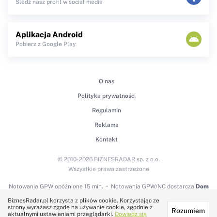
Śledź nasz profil w social media
Aplikacja Android
Pobierz z Google Play
O nas
Polityka prywatności
Regulamin
Reklama
Kontakt
© 2010-2026 BIZNESRADAR sp. z o.o.
Wszystkie prawa zastrzeżone
Notowania GPW
opóźnione 15 min.
Notowania GPW/NC dostarcza
Dom
Maklerski BDM S.A.
BiznesRadar.pl korzysta z plików cookie. Korzystając ze
strony wyrażasz zgodę na używanie cookie, zgodnie z
Rozumiem
Technologię dostarcza:
aktualnymi ustawieniami przeglądarki.
Dowiedz się