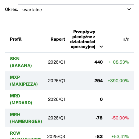
Okres:
Przepływy
pieniężne z
Profil
Raport
r/r
działalności
operacyjnej
SKN
2026/Q1
440
+108,53%
+
(SAKANA)
MXP
2026/Q1
294
+390,00%
(MAXIPIZZA)
MRD
2026/Q1
0
(MEDARD)
MRH
2026/Q1
-78
-50,00%
(HAMBURGER)
RCW
2025/Q3
-82
+53,41%