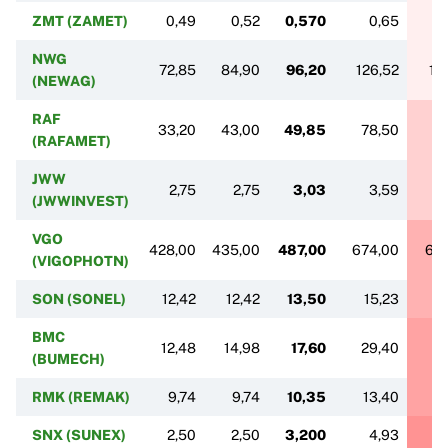
ZMT (ZAMET)
0,49
0,52
0,570
0,65
NWG
72,85
84,90
96,20
126,52
12
(NEWAG)
RAF
33,20
43,00
49,85
78,50
7
(RAFAMET)
JWW
2,75
2,75
3,03
3,59
(JWWINVEST)
VGO
428,00
435,00
487,00
674,00
67
(VIGOPHOTN)
SON (SONEL)
12,42
12,42
13,50
15,23
1
BMC
12,48
14,98
17,60
29,40
4
(BUMECH)
RMK (REMAK)
9,74
9,74
10,35
13,40
1
SNX (SUNEX)
2,50
2,50
3,200
4,93