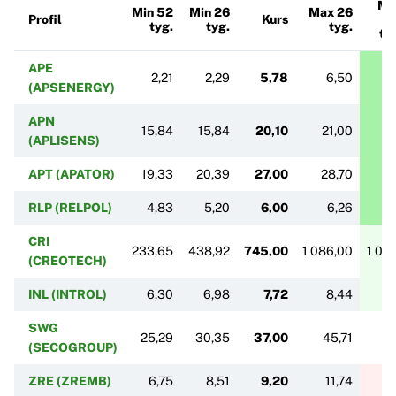
Ma
Min 52
Min 26
Max 26
Profil
Kurs
5
tyg.
tyg.
tyg.
ty
APE
2,21
2,29
5,78
6,50
(APSENERGY)
APN
15,84
15,84
20,10
21,00
2
(APLISENS)
APT (APATOR)
19,33
20,39
27,00
28,70
2
RLP (RELPOL)
4,83
5,20
6,00
6,26
CRI
233,65
438,92
745,00
1 086,00
1 08
(CREOTECH)
INL (INTROL)
6,30
6,98
7,72
8,44
SWG
25,29
30,35
37,00
45,71
4
(SECOGROUP)
ZRE (ZREMB)
6,75
8,51
9,20
11,74
1