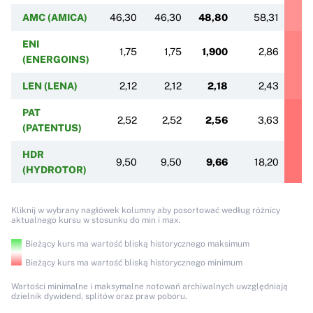
AMC (AMICA)
46,30
46,30
48,80
58,31
6
ENI
1,75
1,75
1,900
2,86
(ENERGOINS)
LEN (LENA)
2,12
2,12
2,18
2,43
PAT
2,52
2,52
2,56
3,63
(PATENTUS)
HDR
9,50
9,50
9,66
18,20
2
(HYDROTOR)
Kliknij w wybrany nagłówek kolumny aby posortować według różnicy
aktualnego kursu w stosunku do min i max.
Bieżący kurs ma wartość bliską historycznego maksimum
Bieżący kurs ma wartość bliską historycznego minimum
Wartości minimalne i maksymalne notowań archiwalnych uwzględniają
dzielnik dywidend, splitów oraz praw poboru.