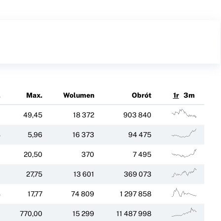
.
Max.
Wolumen
Obrót
1r
3m
0
49,45
18 372
903 840
8
5,96
16 373
94 475
0
20,50
370
7 495
0
27,75
13 601
369 073
8
17,77
74 809
1 297 858
0
770,00
15 299
11 487 998