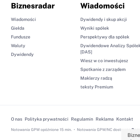
Biznesradar
Wiadomości
Wiadomości
Dywidendy i skup akcji
Giełda
Wyniki spółek
Fundusze
Perspektywy dla spółek
Waluty
Dywidendowe Analizy Spółe
[DAS]
Dywidendy
Wiesz w co inwestujesz
Spotkanie z zarządem
Maklerzy radzą
teksty Premium
O nas
Polityka prywatności
Regulamin
Reklama
Kontakt
Notowania GPW
opóźnione 15 min.
Notowania GPW/NC dostarcza
Dom 
Bizne