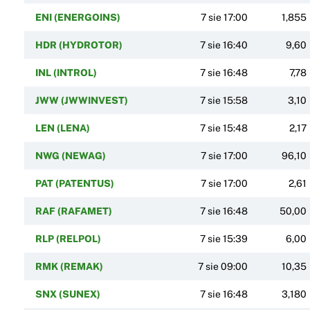
ENI (ENERGOINS)
7 sie 17:00
1,855
HDR (HYDROTOR)
7 sie 16:40
9,60
INL (INTROL)
7 sie 16:48
7,78
JWW (JWWINVEST)
7 sie 15:58
3,10
LEN (LENA)
7 sie 15:48
2,17
NWG (NEWAG)
7 sie 17:00
96,10
PAT (PATENTUS)
7 sie 17:00
2,61
RAF (RAFAMET)
7 sie 16:48
50,00
RLP (RELPOL)
7 sie 15:39
6,00
RMK (REMAK)
7 sie 09:00
10,35
SNX (SUNEX)
7 sie 16:48
3,180