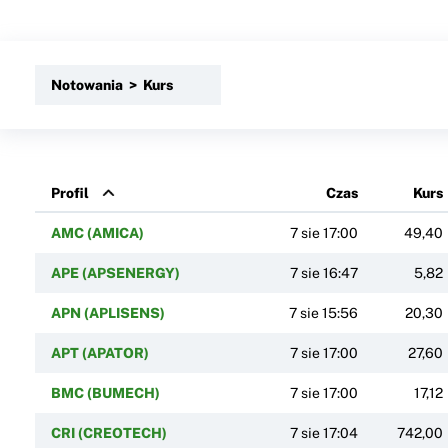
Notowania > Kurs
Profil
Czas
Kurs
AMC (AMICA)
7 sie 17:00
49,40
APE (APSENERGY)
7 sie 16:47
5,82
APN (APLISENS)
7 sie 15:56
20,30
APT (APATOR)
7 sie 17:00
27,60
BMC (BUMECH)
7 sie 17:00
17,12
CRI (CREOTECH)
7 sie 17:04
742,00