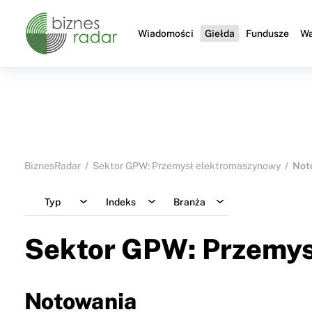
Wiadomości
Giełda
Fundusze
Wa
BiznesRadar
Sektor GPW: Przemysł elektromaszynowy
Not
Typ
Indeks
Branża
Sektor GPW: Przemy
Notowania