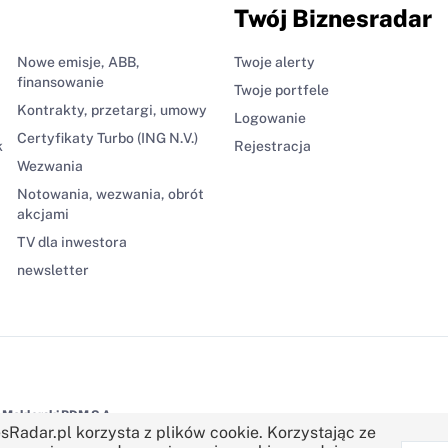
Twój Biznesradar
Nowe emisje, ABB,
Twoje alerty
finansowanie
Twoje portfele
Kontrakty, przetargi, umowy
Logowanie
Certyfikaty Turbo (ING N.V.)
k
Rejestracja
Wezwania
Notowania, wezwania, obrót
akcjami
TV dla inwestora
newsletter
Maklerski BDM S.A.
sRadar.pl korzysta z plików cookie. Korzystając ze