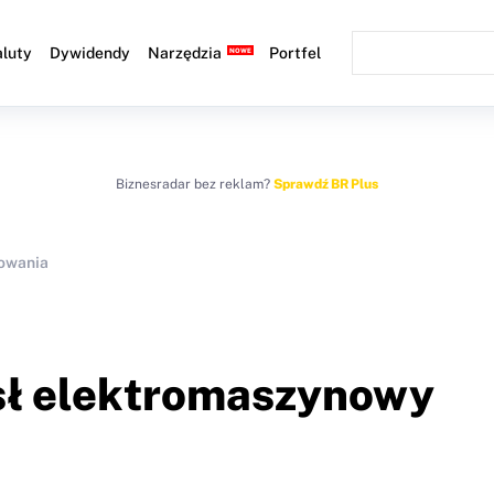
luty
Dywidendy
Narzędzia
Portfel
Biznesradar bez reklam?
Sprawdź BR Plus
owania
sł elektromaszynowy