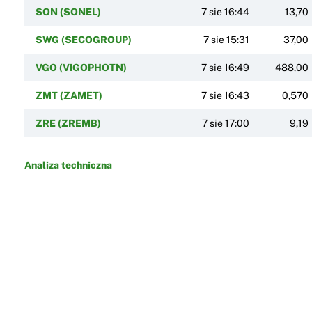
SON (SONEL)
7 sie 16:44
13,70
SWG (SECOGROUP)
7 sie 15:31
37,00
VGO (VIGOPHOTN)
7 sie 16:49
488,00
ZMT (ZAMET)
7 sie 16:43
0,570
ZRE (ZREMB)
7 sie 17:00
9,19
Analiza techniczna