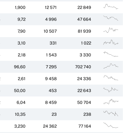
0
1,900
12 571
22 849
8
9,72
4 996
47 664
6
7,90
10 507
81 939
3
3,10
331
1 022
5
2,18
1 543
3 330
0
96,60
7 295
702 740
2
2,61
9 458
24 336
5
50,00
453
22 643
2
6,04
8 459
50 704
5
10,35
23
238
0
3,230
24 362
77 164