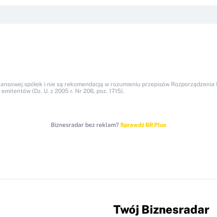
nansowej spółek i nie są rekomendacją w rozumieniu przepisów Rozporządzenia M
itentów (Dz. U. z 2005 r. Nr 206, poz. 1715).
Biznesradar bez reklam?
Sprawdź BR Plus
Twój Biznesradar