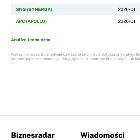
SNG (SYNERGA)
2026/Q1
APC (APOLLO)
2026/Q1
Analiza techniczna
Wskaźniki prezentują jedynie użyteczne informacje dotyczące kondycji fi
stanowiących rekomendacje dotyczące instrumentów finansowych lub ich em
Biznesradar
Wiadomości