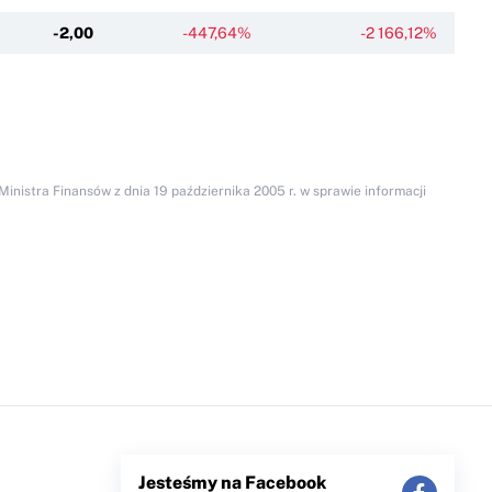
-2,00
-447,64%
-2 166,12%
inistra Finansów z dnia 19 października 2005 r. w sprawie informacji
Jesteśmy na Facebook