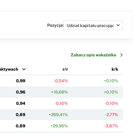
Pozycja:
Zobacz opis wskaźnika
 aktywach
r/r
k/k
0,99
-0,54%
+0,10%
0,96
+16,68%
+0,10%
0,94
-0,10%
-0,10%
0,89
+269,41%
-2,77%
0,89
+29,96%
-3,87%