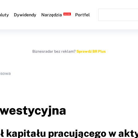
luty
Dywidendy
Narzędzia
Portfel
Biznesradar bez reklam?
Sprawdź BR Plus
nsowa
nwestycyjna
ał kapitału pracującego w ak