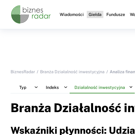
Wiadomości
Giełda
Fundusze
Wa
BiznesRadar
Branża Działalność inwestycyjna
Analiza fina
Typ
Indeks
Działalność inwestycyjna
Branża Działalność i
Wskaźniki płynności: Udzi