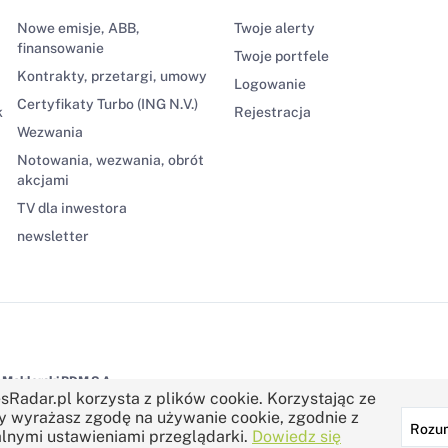
Nowe emisje, ABB,
Twoje alerty
finansowanie
Twoje portfele
Kontrakty, przetargi, umowy
Logowanie
Certyfikaty Turbo (ING N.V.)
k
Rejestracja
Wezwania
Notowania, wezwania, obrót
akcjami
TV dla inwestora
newsletter
Maklerski BDM S.A.
sRadar.pl korzysta z plików cookie. Korzystając ze
y wyrażasz zgodę na używanie cookie, zgodnie z
Rozu
lnymi ustawieniami przeglądarki.
Dowiedz się