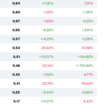
0,84
+11,81%
-7,31%
0,80
-1,30%
+1,20%
0,67
-1,60%
+2,22%
0,65
+6,82%
+3,81%
0,57
+14,25%
+3,28%
0,54
-20,63%
-10,58%
0,51
+110,57%
+104,82%
0,46
-52,16%
+1 703,82%
0,43
+7,02%
-4,77%
0,41
-32,76%
-18,03%
0,25
+2,44%
+2,95%
0,17
+14,97%
-5,42%