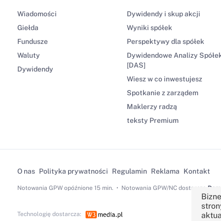
Wiadomości
Dywidendy i skup akcji
Giełda
Wyniki spółek
Fundusze
Perspektywy dla spółek
Waluty
Dywidendowe Analizy Spółe
[DAS]
Dywidendy
Wiesz w co inwestujesz
Spotkanie z zarządem
Maklerzy radzą
teksty Premium
O nas
Polityka prywatności
Regulamin
Reklama
Kontakt
Notowania GPW
opóźnione 15 min.
Notowania GPW/NC dostarcza
Dom 
Bizne
stron
Technologię dostarcza:
aktua