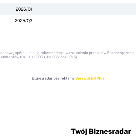
2026/Q1
2025/Q3
nansowej spółek i nie są rekomendacją w rozumieniu przepisów Rozporządzenia M
itentów (Dz. U. z 2005 r. Nr 206, poz. 1715).
Biznesradar bez reklam?
Sprawdź BR Plus
Twój Biznesradar