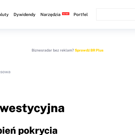
luty
Dywidendy
Narzędzia
Portfel
Biznesradar bez reklam?
Sprawdź BR Plus
nsowa
nwestycyjna
pień pokrycia