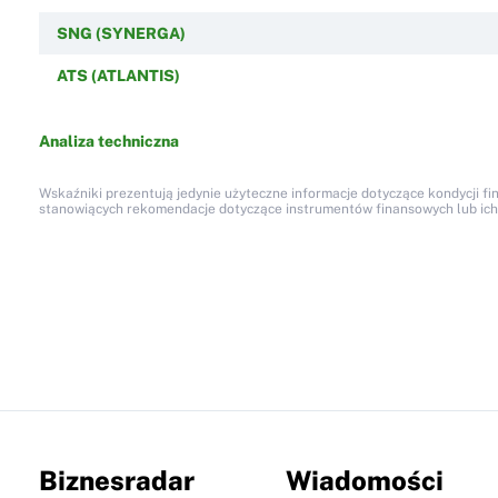
SNG (SYNERGA)
ATS (ATLANTIS)
Analiza techniczna
Wskaźniki prezentują jedynie użyteczne informacje dotyczące kondycji fi
stanowiących rekomendacje dotyczące instrumentów finansowych lub ich em
Biznesradar
Wiadomości