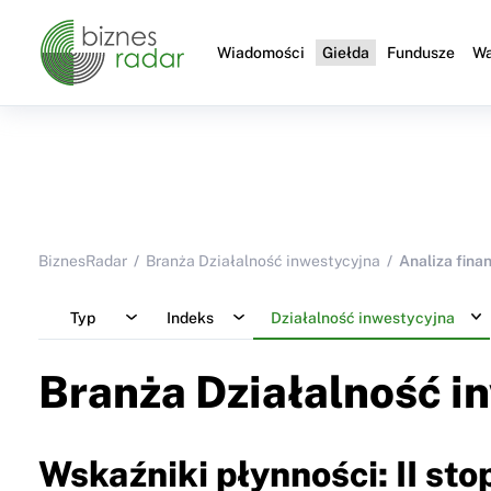
Wiadomości
Giełda
Fundusze
Wa
BiznesRadar
Branża Działalność inwestycyjna
Analiza fina
Typ
Indeks
Działalność inwestycyjna
Branża Działalność i
Wskaźniki płynności: II sto