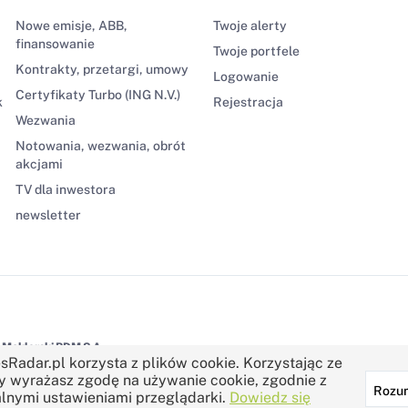
Nowe emisje, ABB,
Twoje alerty
finansowanie
Twoje portfele
Kontrakty, przetargi, umowy
Logowanie
Certyfikaty Turbo (ING N.V.)
k
Rejestracja
Wezwania
Notowania, wezwania, obrót
akcjami
TV dla inwestora
newsletter
Maklerski BDM S.A.
sRadar.pl korzysta z plików cookie. Korzystając ze
y wyrażasz zgodę na używanie cookie, zgodnie z
Rozu
lnymi ustawieniami przeglądarki.
Dowiedz się