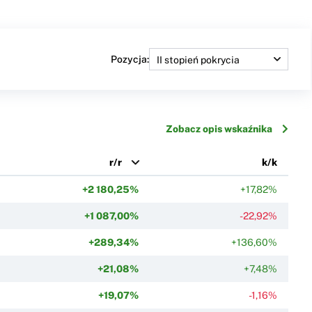
Pozycja:
Zobacz opis wskaźnika
r/r
k/k
+2 180,25%
+17,82%
+1 087,00%
-22,92%
+289,34%
+136,60%
+21,08%
+7,48%
+19,07%
-1,16%