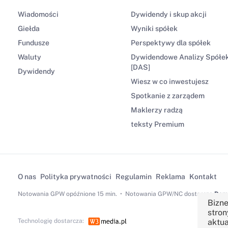
Wiadomości
Dywidendy i skup akcji
Giełda
Wyniki spółek
Fundusze
Perspektywy dla spółek
Waluty
Dywidendowe Analizy Spółe
[DAS]
Dywidendy
Wiesz w co inwestujesz
Spotkanie z zarządem
Maklerzy radzą
teksty Premium
O nas
Polityka prywatności
Regulamin
Reklama
Kontakt
Notowania GPW
opóźnione 15 min.
Notowania GPW/NC dostarcza
Dom 
Bizne
stron
Technologię dostarcza:
aktua