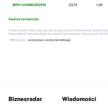
MRH (HAMBURGER)
33,72
1,46
Analiza techniczna
Prezentowane dane opierają się na popularnych wskaźnikach analizy techn
stanowiących rekomendacje dotyczące instrumentów finansowych lub ich em
* BRIndicator -
przeczytaj o użytej metodologii.
Biznesradar
Wiadomości