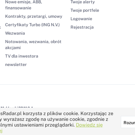
Nowe emisje, ABB,
Twoje alerty
finansowanie
Twoje portfele
Kontrakty, przetargi, umowy
Logowanie
Certyfikaty Turbo (ING N.V.)
k
Rejestracja
Wezwania
Notowania, wezwania, obrót
akcjami
TV dla inwestora
newsletter
Maklerski BDM S.A.
sRadar.pl korzysta z plików cookie. Korzystając ze
y wyrażasz zgodę na używanie cookie, zgodnie z
Rozu
lnymi ustawieniami przeglądarki.
Dowiedz się
j