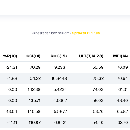
Biznesradar bez reklam?
Sprawdź BR Plus
%R(10)
CCI(14)
ROC(15)
ULT(7,14,28)
MFI(14)
-24,31
70,29
9,2331
50,59
76,09
-4,88
104,22
10,3448
75,32
70,64
0,00
142,39
5,4234
74,03
61,01
0,00
135,71
4,6667
58,03
48,40
-13,64
146,59
5,5877
53,76
65,87
-41,11
110,97
6,8421
54,40
62,70