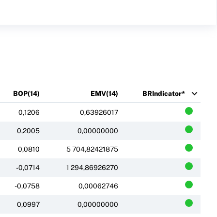
BOP(14)
EMV(14)
BRIndicator*
0,1206
0,63926017
0,2005
0,00000000
0,0810
5 704,82421875
-0,0714
1 294,86926270
-0,0758
0,00062746
0,0997
0,00000000