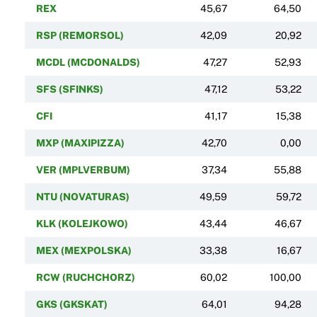
REX
45,67
64,50
RSP (REMORSOL)
42,09
20,92
MCDL (MCDONALDS)
47,27
52,93
SFS (SFINKS)
47,12
53,22
CFI
41,17
15,38
MXP (MAXIPIZZA)
42,70
0,00
VER (MPLVERBUM)
37,34
55,88
NTU (NOVATURAS)
49,59
59,72
KLK (KOLEJKOWO)
43,44
46,67
MEX (MEXPOLSKA)
33,38
16,67
RCW (RUCHCHORZ)
60,02
100,00
GKS (GKSKAT)
64,01
94,28