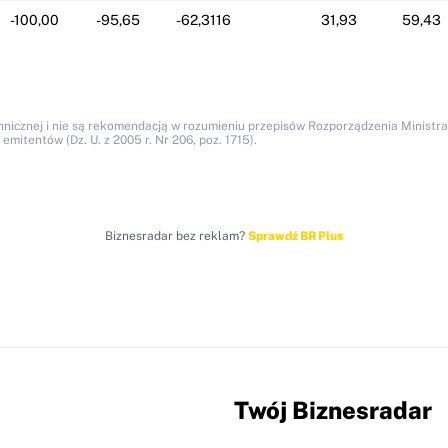
-100,00
-95,65
-62,3116
31,93
59,43
icznej i nie są rekomendacją w rozumieniu przepisów Rozporządzenia Ministra F
itentów (Dz. U. z 2005 r. Nr 206, poz. 1715).
Biznesradar bez reklam?
Sprawdź BR Plus
Twój Biznesradar