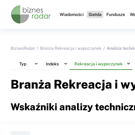
Wiadomości
Giełda
Fundusze
Wa
BiznesRadar
Branża Rekreacja i wypoczynek
Analiza techn
Typ
Indeks
Rekreacja i wypoczynek
Branża Rekreacja i 
Wskaźniki analizy technicz