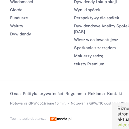
Wiadomości
Dywidendy i skup akcji
Giełda
Wyniki spółek
Fundusze
Perspektywy dla spółek
Waluty
Dywidendowe Analizy Spółe
[DAS]
Dywidendy
Wiesz w co inwestujesz
Spotkanie z zarządem
Maklerzy radzą
teksty Premium
O nas
Polityka prywatności
Regulamin
Reklama
Kontakt
Notowania GPW
opóźnione 15 min.
Notowania GPW/NC dostarcza
Dom 
Bizne
stron
Technologię dostarcza:
aktua
więce