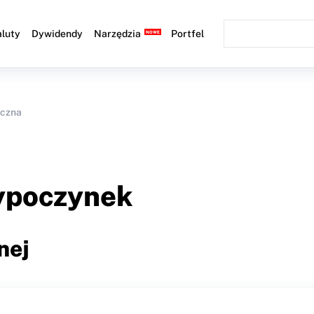
luty
Dywidendy
Narzędzia
Portfel
iczna
wypoczynek
nej