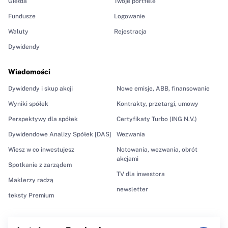
Giełda
Twoje portfele
Fundusze
Logowanie
Waluty
Rejestracja
Dywidendy
Wiadomości
Dywidendy i skup akcji
Nowe emisje, ABB, finansowanie
Wyniki spółek
Kontrakty, przetargi, umowy
Perspektywy dla spółek
Certyfikaty Turbo (ING N.V.)
Dywidendowe Analizy Spółek [DAS]
Wezwania
Wiesz w co inwestujesz
Notowania, wezwania, obrót
akcjami
Spotkanie z zarządem
TV dla inwestora
Maklerzy radzą
newsletter
teksty Premium