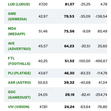
LUD (LUDUS)
47,00
81,07
-25,25
4,78
GME
42,97
79,53
-35,09
-138,54
(GRMEDIA)
MDA
51,46
75,56
-9,09
85,49
(MEDAPP)
AVE
45,57
64,23
-20,51
25,60
(ADVERTIGO)
FTL
40,25
51,52
-100,00
-466,67
(FOOTHILLS)
PLI (PLATIGE)
43,67
46,30
-83,33
-114,78
ASR (ASTRO)
50,63
39,32
-40,68
41,04
GDC
24,05
29,19
-82,41
-254,74
(GAMEDUST)
VIV (VISION)
47,81
24,24
-63,64
-76,80