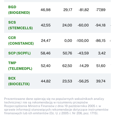
BGD
46,98
29,17
-81,82
-77,89
-8
(BIOGENED)
SCS
42,55
24,00
-60,00
-94,18
-1
(STEMCELLS)
CCR
24,47
0,00
-100,00
-86,15
-1
(CONSTANCE)
SCP (SCPFL)
58,46
50,76
-43,59
3,42
0
TMP
52,40
62,50
-14,29
51,60
10
(TELEMEDPL)
BCX
44,82
23,53
-56,25
39,74
-
(BIOCELTIX)
Prezentowane dane opierają się na popularnych wskaźnikach analizy
technicznej i nie są rekomendacją w rozumieniu przepisów
Rozporządzenia Ministra Finansów z dnia 19 października 2005 r. w
sprawie informacji stanowiących rekomendacje dotyczące instrumentów
finansowych lub ich emitentów (Dz. U. z 2005 r. Nr 206, poz. 1715).