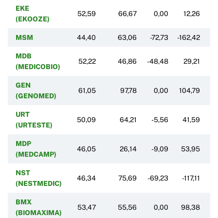
EKE
52,59
66,67
0,00
12,26
(EKOOZE)
MSM
44,40
63,06
-72,73
-162,42
-
MDB
52,22
46,86
-48,48
29,21
9
(MEDICOBIO)
GEN
61,05
97,78
0,00
104,79
(GENOMED)
URT
50,09
64,21
-5,56
41,59
-
(URTESTE)
MDP
46,05
26,14
-9,09
53,95
-
(MEDCAMP)
NST
46,34
75,69
-69,23
-117,11
-
(NESTMEDIC)
BMX
53,47
55,56
0,00
98,38
0
(BIOMAXIMA)