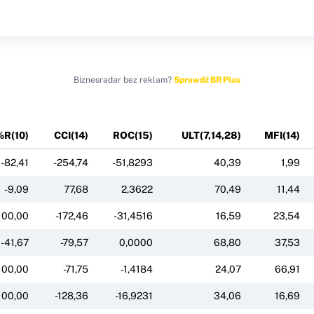
Biznesradar bez reklam?
Sprawdź BR Plus
%R(10)
CCI(14)
ROC(15)
ULT(7,14,28)
MFI(14)
-82,41
-254,74
-51,8293
40,39
1,99
-9,09
77,68
2,3622
70,49
11,44
100,00
-172,46
-31,4516
16,59
23,54
-41,67
-79,57
0,0000
68,80
37,53
100,00
-71,75
-1,4184
24,07
66,91
100,00
-128,36
-16,9231
34,06
16,69