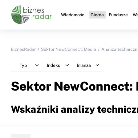
Wiadomości
Giełda
Fundusze
Wa
BiznesRadar
Sektor NewConnect: Media
Analiza techniczn
Typ
Indeks
Branża
Sektor NewConnect:
Wskaźniki analizy technicz