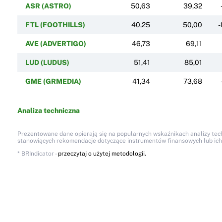
ASR (ASTRO)
50,63
39,32
FTL (FOOTHILLS)
40,25
50,00
-
AVE (ADVERTIGO)
46,73
69,11
LUD (LUDUS)
51,41
85,01
GME (GRMEDIA)
41,34
73,68
Analiza techniczna
Prezentowane dane opierają się na popularnych wskaźnikach analizy techn
stanowiących rekomendacje dotyczące instrumentów finansowych lub ich em
* BRIndicator -
przeczytaj o użytej metodologii.