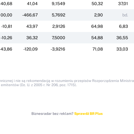
-40,68
41,04
9,1549
50,32
37,01
100,00
-466,67
5,7692
2,90
bd.
-10,81
43,97
2,9126
64,98
6,83
-10,26
36,32
7,5000
54,88
36,55
-43,86
-120,09
-3,9216
71,08
33,03
icznej i nie są rekomendacją w rozumieniu przepisów Rozporządzenia Ministra F
itentów (Dz. U. z 2005 r. Nr 206, poz. 1715).
Biznesradar bez reklam?
Sprawdź BR Plus