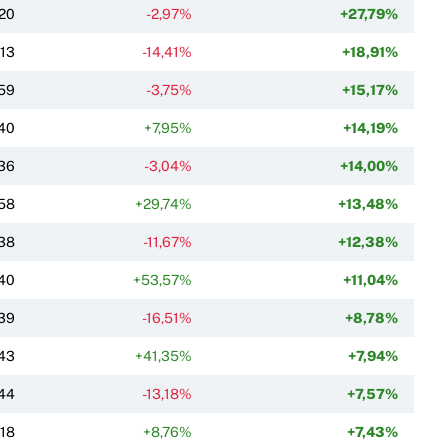
20
-2,97%
+27,79%
,13
-14,41%
+18,91%
59
-3,75%
+15,17%
40
+7,95%
+14,19%
36
-3,04%
+14,00%
58
+29,74%
+13,48%
38
-11,67%
+12,38%
40
+53,57%
+11,04%
39
-16,51%
+8,78%
43
+41,35%
+7,94%
44
-13,18%
+7,57%
,18
+8,76%
+7,43%