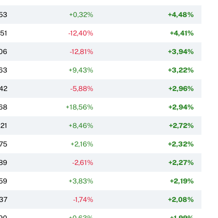
53
+0,32%
+4,48%
,51
-12,40%
+4,41%
06
-12,81%
+3,94%
63
+9,43%
+3,22%
42
-5,88%
+2,96%
68
+18,56%
+2,94%
,21
+8,46%
+2,72%
,75
+2,16%
+2,32%
89
-2,61%
+2,27%
59
+3,83%
+2,19%
37
-1,74%
+2,08%
90
+0,63%
+1,99%