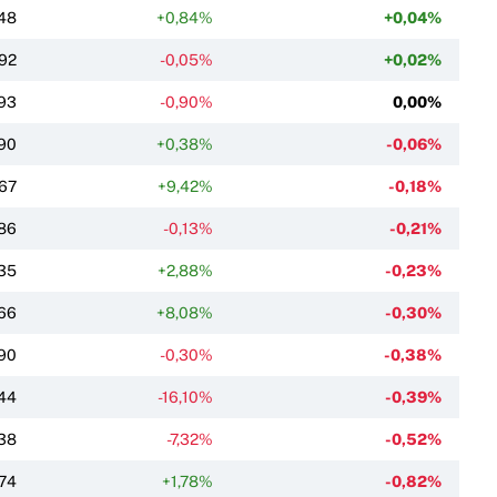
48
+0,84%
+0,04%
92
-0,05%
+0,02%
93
-0,90%
0,00%
90
+0,38%
-0,06%
67
+9,42%
-0,18%
86
-0,13%
-0,21%
35
+2,88%
-0,23%
66
+8,08%
-0,30%
90
-0,30%
-0,38%
44
-16,10%
-0,39%
38
-7,32%
-0,52%
,74
+1,78%
-0,82%