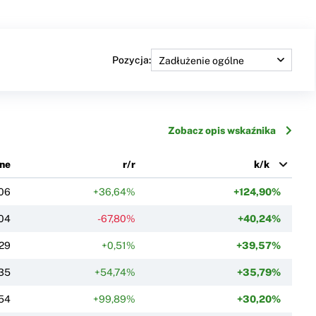
Pozycja:
Zobacz opis wskaźnika
ne
r/r
k/k
06
+36,64%
+124,90%
04
-67,80%
+40,24%
29
+0,51%
+39,57%
35
+54,74%
+35,79%
54
+99,89%
+30,20%