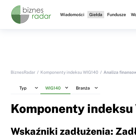
Wiadomości
Giełda
Fundusze
Wa
BiznesRadar
Komponenty indeksu WIG140
Analiza finanso
Typ
WIG140
Branża
Komponenty indeksu
Wskaźniki zadłużenia: Zad