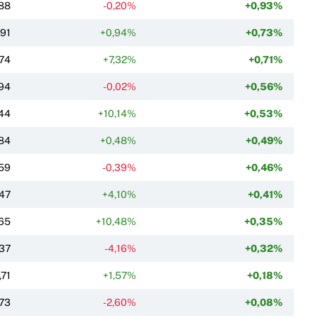
88
-0,20%
+0,93%
,91
+0,94%
+0,73%
,74
+7,32%
+0,71%
94
-0,02%
+0,56%
44
+10,14%
+0,53%
84
+0,48%
+0,49%
59
-0,39%
+0,46%
47
+4,10%
+0,41%
65
+10,48%
+0,35%
37
-4,16%
+0,32%
,71
+1,57%
+0,18%
,73
-2,60%
+0,08%