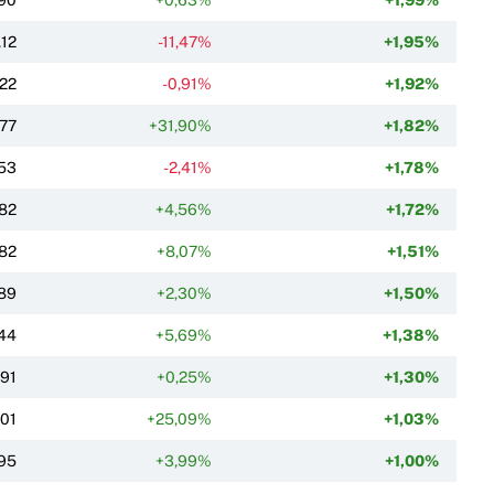
,12
-11,47%
+1,95%
,22
-0,91%
+1,92%
,77
+31,90%
+1,82%
53
-2,41%
+1,78%
82
+4,56%
+1,72%
82
+8,07%
+1,51%
89
+2,30%
+1,50%
44
+5,69%
+1,38%
,91
+0,25%
+1,30%
,01
+25,09%
+1,03%
95
+3,99%
+1,00%