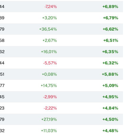
44
-7,24%
+6,89%
89
+3,20%
+6,79%
,79
+36,54%
+6,62%
58
+2,67%
+6,51%
62
+16,01%
+6,35%
44
-5,57%
+6,32%
,51
+0,08%
+5,88%
,77
+14,75%
+5,09%
45
-2,99%
+4,95%
23
-2,22%
+4,84%
,79
+27,19%
+4,50%
32
+11,03%
+4,48%