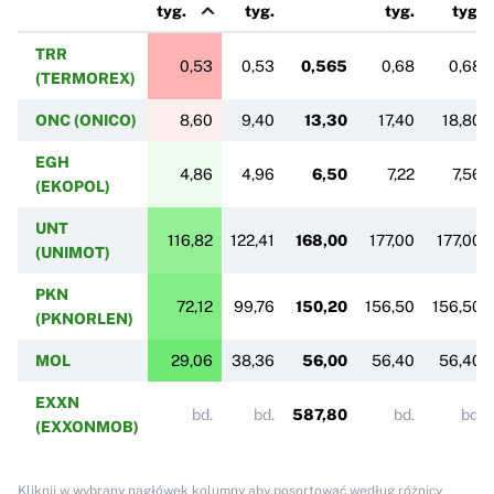
tyg.
tyg.
tyg.
tyg.
TRR
0,53
0,53
0,565
0,68
0,68
(TERMOREX)
ONC (ONICO)
8,60
9,40
13,30
17,40
18,80
EGH
4,86
4,96
6,50
7,22
7,56
(EKOPOL)
UNT
116,82
122,41
168,00
177,00
177,00
(UNIMOT)
PKN
72,12
99,76
150,20
156,50
156,50
(PKNORLEN)
MOL
29,06
38,36
56,00
56,40
56,40
EXXN
bd.
bd.
587,80
bd.
bd.
(EXXONMOB)
Kliknij w wybrany nagłówek kolumny aby posortować według różnicy