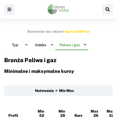
Biznesradar bez reklam?
Sprawdź BR Plus
Typ
Indeks
Paliwa i gaz
Branża Paliwa i gaz
Minimalne i maksymalne kursy
Notowania > Min Max
Min
Min
Max
Max
Profil
52
26
Kurs
26
52