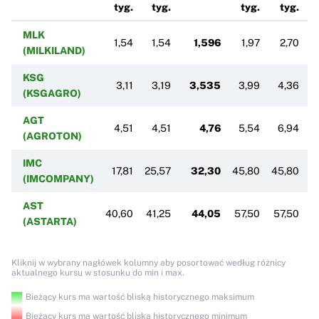
tyg.
tyg.
tyg.
tyg.
MLK
1,54
1,54
1,596
1,97
2,70
(MILKILAND)
KSG
3,11
3,19
3,535
3,99
4,36
(KSGAGRO)
AGT
4,51
4,51
4,76
5,54
6,94
(AGROTON)
IMC
17,81
25,57
32,30
45,80
45,80
(IMCOMPANY)
AST
40,60
41,25
44,05
57,50
57,50
(ASTARTA)
Kliknij w wybrany nagłówek kolumny aby posortować według różnicy
aktualnego kursu w stosunku do min i max.
Bieżący kurs ma wartość bliską historycznego maksimum
Bieżący kurs ma wartość bliską historycznego minimum