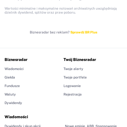
Wartości minimalne i maksymalne notowań archiwalnych uwzględniają
dzielnik dywidend, splitów oraz praw poboru.
Biznesradar bez reklam?
Sprawdź BR Plus
Biznesradar
Twój Biznesradar
Wiadomości
Twoje alerty
Giełda
Twoje portfele
Fundusze
Logowanie
Waluty
Rejestracja
Dywidendy
Wiadomości
Dywidendy i skup akcji
Nowe emisje, ABB, finansowanie