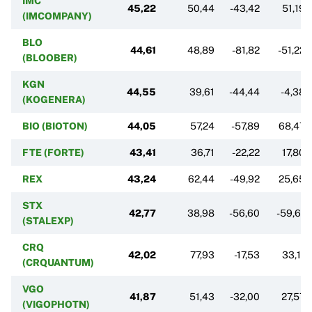
IMC
45,22
50,44
-43,42
51,19
(IMCOMPANY)
BLO
44,61
48,89
-81,82
-51,22
(BLOOBER)
KGN
44,55
39,61
-44,44
-4,38
(KOGENERA)
BIO (BIOTON)
44,05
57,24
-57,89
68,47
FTE (FORTE)
43,41
36,71
-22,22
17,80
REX
43,24
62,44
-49,92
25,65
STX
42,77
38,98
-56,60
-59,61
(STALEXP)
CRQ
42,02
77,93
-17,53
33,11
(CRQUANTUM)
VGO
41,87
51,43
-32,00
27,57
(VIGOPHOTN)