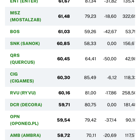
ENT (ENTER)
61,67
87,34
-31,82
135,47
MSZ
61,48
79,23
-18,60
322,69
(MOSTALZAB)
BOS
61,03
59,26
-42,67
53,79
SNK (SANOK)
60,85
58,33
0,00
156,67
QRS
60,45
64,41
-50,00
42,98
(QUERCUS)
CIG
60,30
85,49
-6,12
118,32
(CIGAMES)
RVU (RYVU)
60,16
81,00
-17,86
258,50
DCR (DECORA)
59,71
80,75
0,00
181,48
OPN
59,54
79,42
-37,14
90,10
(OPONEO.PL)
AMB (AMBRA)
58,72
70,11
-20,69
117,57