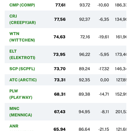
CMP (COMP)
77,61
93,72
-10,60
186,33
CRJ
77,56
92,37
-6,35
134,90
(CREEPYJAR)
WTN
74,63
72,16
-19,61
161,96
(WITTCHEN)
ELT
73,95
96,22
-5,95
173,46
(ELEKTROTI)
SCP (SCPFL)
73,70
89,24
-17,32
146,34
ATC (ARCTIC)
73,31
92,35
0,00
127,85
PLW
68,31
89,38
-14,71
152,99
(PLAYWAY)
MNC
67,43
94,95
-8,11
201,52
(MENNICA)
ANR
65,94
86,64
-21,15
121,68