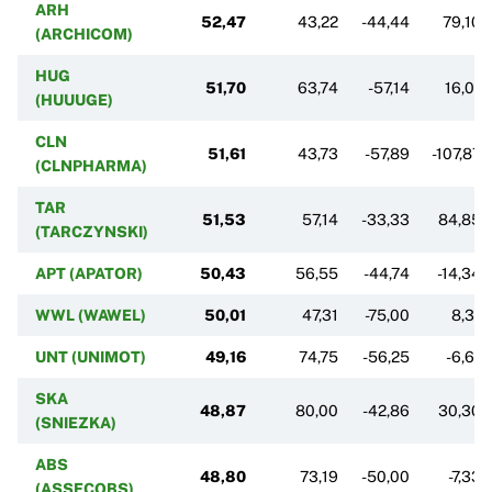
ARH
52,47
43,22
-44,44
79,10
(ARCHICOM)
HUG
51,70
63,74
-57,14
16,01
(HUUUGE)
CLN
51,61
43,73
-57,89
-107,87
(CLNPHARMA)
TAR
51,53
57,14
-33,33
84,85
(TARCZYNSKI)
APT (APATOR)
50,43
56,55
-44,74
-14,34
WWL (WAWEL)
50,01
47,31
-75,00
8,31
UNT (UNIMOT)
49,16
74,75
-56,25
-6,61
SKA
48,87
80,00
-42,86
30,30
(SNIEZKA)
ABS
48,80
73,19
-50,00
-7,33
(ASSECOBS)