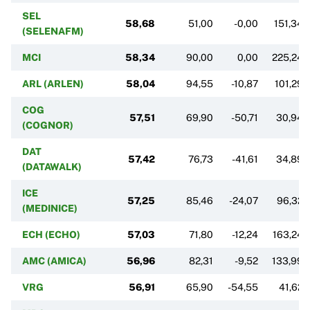
SEL
58,68
51,00
-0,00
151,34
(SELENAFM)
MCI
58,34
90,00
0,00
225,24
ARL (ARLEN)
58,04
94,55
-10,87
101,29
COG
57,51
69,90
-50,71
30,94
(COGNOR)
DAT
57,42
76,73
-41,61
34,89
(DATAWALK)
ICE
57,25
85,46
-24,07
96,32
(MEDINICE)
ECH (ECHO)
57,03
71,80
-12,24
163,24
AMC (AMICA)
56,96
82,31
-9,52
133,99
VRG
56,91
65,90
-54,55
41,62