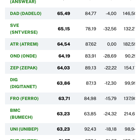
(ANSWEAR)
DAD (DADELO)
65,49
84,77
-4,00
146,50
SVE
65,15
78,19
-32,56
132,27
(SNTVERSE)
ATR (ATREM)
64,54
87,62
0,00
182,59
OND (ONDE)
64,19
83,91
-28,69
90,29
ZEP (ZEPAK)
64,03
89,13
-22,22
154,17
DIG
63,86
87,13
-12,30
99,99
(DIGITANET)
FRO (FERRO)
63,71
84,98
-15,79
137,90
BMC
63,23
63,85
-24,32
214,61
(BUMECH)
UNI (UNIBEP)
63,23
92,43
-18,18
98,94