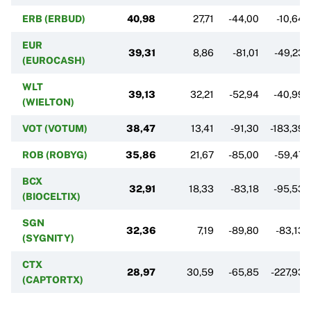
ERB (ERBUD)
40,98
27,71
-44,00
-10,64
EUR
39,31
8,86
-81,01
-49,23
(EUROCASH)
WLT
39,13
32,21
-52,94
-40,99
(WIELTON)
VOT (VOTUM)
38,47
13,41
-91,30
-183,39
ROB (ROBYG)
35,86
21,67
-85,00
-59,47
BCX
32,91
18,33
-83,18
-95,53
(BIOCELTIX)
SGN
32,36
7,19
-89,80
-83,13
(SYGNITY)
CTX
28,97
30,59
-65,85
-227,93
(CAPTORTX)