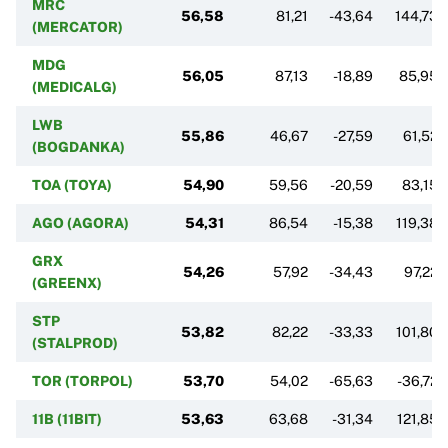
MRC
56,58
81,21
-43,64
144,73
(MERCATOR)
MDG
56,05
87,13
-18,89
85,95
(MEDICALG)
LWB
55,86
46,67
-27,59
61,52
(BOGDANKA)
TOA (TOYA)
54,90
59,56
-20,59
83,15
AGO (AGORA)
54,31
86,54
-15,38
119,38
GRX
54,26
57,92
-34,43
97,22
(GREENX)
STP
53,82
82,22
-33,33
101,80
(STALPROD)
TOR (TORPOL)
53,70
54,02
-65,63
-36,72
11B (11BIT)
53,63
63,68
-31,34
121,85