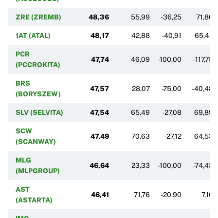
ZRE (ZREMB)
48,36
55,99
-36,25
71,86
1AT (ATAL)
48,17
42,88
-40,91
65,42
PCR
47,74
46,09
-100,00
-117,75
(PCCROKITA)
BRS
47,57
28,07
-75,00
-40,48
(BORYSZEW)
SLV (SELVITA)
47,54
65,49
-27,08
69,89
SCW
47,49
70,63
-27,12
64,53
(SCANWAY)
MLG
46,64
23,33
-100,00
-74,43
(MLPGROUP)
AST
46,41
71,76
-20,90
7,10
(ASTARTA)