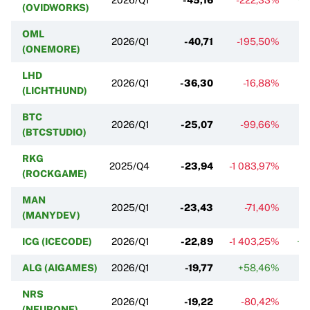
(OVIDWORKS)
OML
2026/Q1
-40,71
-195,50%
(ONEMORE)
LHD
2026/Q1
-36,30
-16,88%
(LICHTHUND)
BTC
2026/Q1
-25,07
-99,66%
+
(BTCSTUDIO)
RKG
2025/Q4
-23,94
-1 083,97%
(ROCKGAME)
MAN
2025/Q1
-23,43
-71,40%
+
(MANYDEV)
ICG (ICECODE)
2026/Q1
-22,89
-1 403,25%
+5
ALG (AIGAMES)
2026/Q1
-19,77
+58,46%
+
NRS
2026/Q1
-19,22
-80,42%
+
(NEURONE)