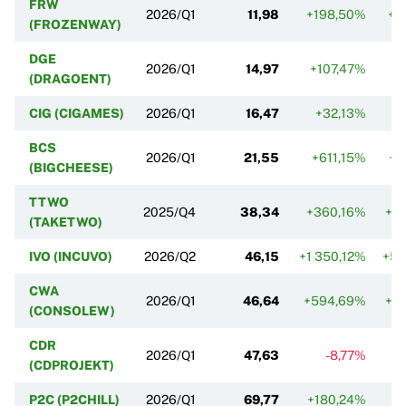
FRW
2026/Q1
11,98
+198,50%
+8
(FROZENWAY)
DGE
2026/Q1
14,97
+107,47%
-
(DRAGOENT)
CIG (CIGAMES)
2026/Q1
16,47
+32,13%
+
BCS
2026/Q1
21,55
+611,15%
+7
(BIGCHEESE)
TTWO
2025/Q4
38,34
+360,16%
+3
(TAKETWO)
IVO (INCUVO)
2026/Q2
46,15
+1 350,12%
+51
CWA
2026/Q1
46,64
+594,69%
+1
(CONSOLEW)
CDR
2026/Q1
47,63
-8,77%
+
(CDPROJEKT)
P2C (P2CHILL)
2026/Q1
69,77
+180,24%