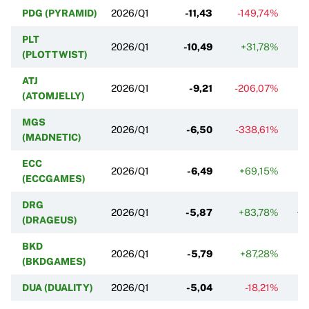
PDG (PYRAMID)
2026/Q1
-11,43
-149,74%
+3
PLT
2026/Q1
-10,49
+31,78%
+
(PLOTTWIST)
ATJ
2026/Q1
-9,21
-206,07%
+
(ATOMJELLY)
MGS
2026/Q1
-6,50
-338,61%
(MADNETIC)
ECC
2026/Q1
-6,49
+69,15%
-2
(ECCGAMES)
DRG
2026/Q1
-5,87
+83,78%
+4
(DRAGEUS)
BKD
2026/Q1
-5,79
+87,28%
+
(BKDGAMES)
DUA (DUALITY)
2026/Q1
-5,04
-18,21%
+