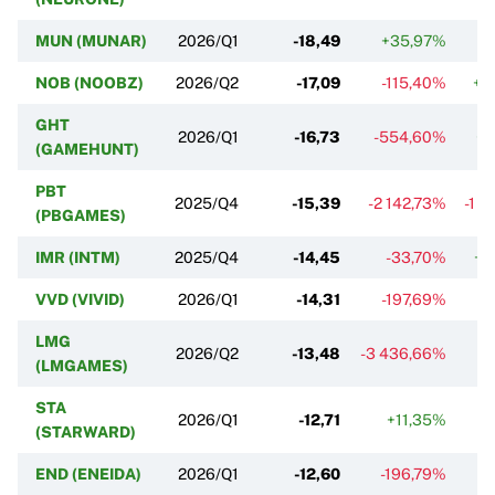
MUN (MUNAR)
2026/Q1
-18,49
+35,97%
NOB (NOOBZ)
2026/Q2
-17,09
-115,40%
+3
GHT
2026/Q1
-16,73
-554,60%
+2
(GAMEHUNT)
PBT
2025/Q4
-15,39
-2 142,73%
-1 8
(PBGAMES)
IMR (INTM)
2025/Q4
-14,45
-33,70%
+8
VVD (VIVID)
2026/Q1
-14,31
-197,69%
+1
LMG
2026/Q2
-13,48
-3 436,66%
+
(LMGAMES)
STA
2026/Q1
-12,71
+11,35%
-
(STARWARD)
END (ENEIDA)
2026/Q1
-12,60
-196,79%
+