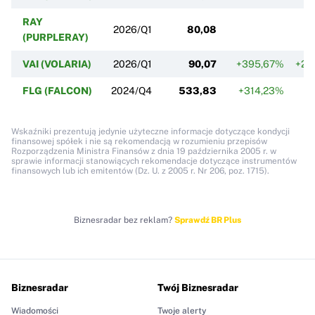
RAY
2026/Q1
80,08
+
(PURPLERAY)
VAI (VOLARIA)
2026/Q1
90,07
+395,67%
+24
FLG (FALCON)
2024/Q4
533,83
+314,23%
Wskaźniki prezentują jedynie użyteczne informacje dotyczące kondycji
finansowej spółek i nie są rekomendacją w rozumieniu przepisów
Rozporządzenia Ministra Finansów z dnia 19 października 2005 r. w
sprawie informacji stanowiących rekomendacje dotyczące instrumentów
finansowych lub ich emitentów (Dz. U. z 2005 r. Nr 206, poz. 1715).
Biznesradar bez reklam?
Sprawdź BR Plus
Biznesradar
Twój Biznesradar
Wiadomości
Twoje alerty