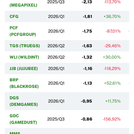
2025/Q3
-2,13
-113,70%
+2
(MEGAPIXEL)
CFG
2026/Q1
-1,81
+36,70%
-
PCF
2026/Q1
-1,75
-87,01%
+2
(PCFGROUP)
TGS (TRUEGS)
2026/Q2
-1,63
-29,46%
WLI (WILDINT)
2026/Q2
-1,32
+30,00%
JJB (JUJUBEE)
2026/Q1
-1,16
-118,29%
+
BRP
2026/Q1
-1,13
+52,61%
+2
(BLACKROSE)
DGS
2026/Q1
-0,95
+11,75%
(DEMGAMES)
GDC
2025/Q3
-0,86
-156,92%
(GAMEDUST)
MMS