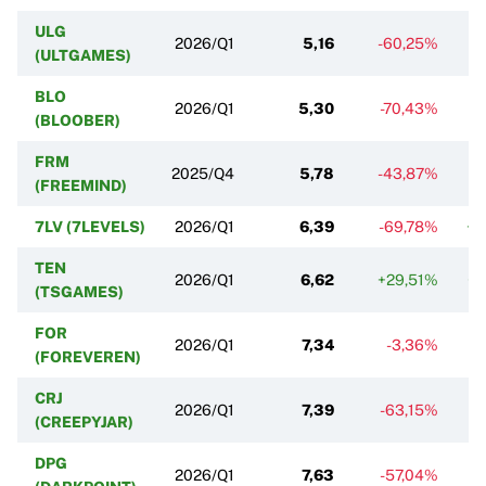
ULG
2026/Q1
5,16
-60,25%
-
(ULTGAMES)
BLO
2026/Q1
5,30
-70,43%
(BLOOBER)
FRM
2025/Q4
5,78
-43,87%
-
(FREEMIND)
7LV (7LEVELS)
2026/Q1
6,39
-69,78%
+6
TEN
2026/Q1
6,62
+29,51%
+1
(TSGAMES)
FOR
2026/Q1
7,34
-3,36%
(FOREVEREN)
CRJ
2026/Q1
7,39
-63,15%
-6
(CREEPYJAR)
DPG
2026/Q1
7,63
-57,04%
+