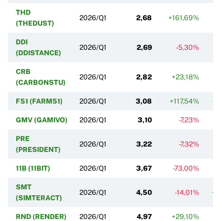
THD
2026/Q1
2,68
+161,69%
-3
(THEDUST)
DDI
2026/Q1
2,69
-5,30%
+1
(DDISTANCE)
CRB
2026/Q1
2,82
+23,18%
-
(CARBONSTU)
F51 (FARM51)
2026/Q1
3,08
+117,54%
+3
GMV (GAMIVO)
2026/Q1
3,10
-7,23%
-
PRE
2026/Q1
3,22
-7,32%
+
(PRESIDENT)
11B (11BIT)
2026/Q1
3,67
-73,00%
SMT
2026/Q1
4,50
-14,01%
+2
(SIMTERACT)
RND (RENDER)
2026/Q1
4,97
+29,10%
+