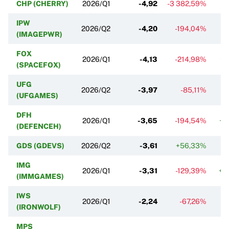
CHP (CHERRY)
2026/Q1
-4,92
-3 382,59%
-
IPW
2026/Q2
-4,20
-194,04%
-
(IMAGEPWR)
FOX
2026/Q1
-4,13
-214,98%
+1
(SPACEFOX)
UFG
2026/Q2
-3,97
-85,11%
-
(UFGAMES)
DFH
2026/Q1
-3,65
-194,54%
+3
(DEFENCEH)
GDS (GDEVS)
2026/Q2
-3,61
+56,33%
+
IMG
2026/Q1
-3,31
-129,39%
+4
(IMMGAMES)
IWS
2026/Q1
-2,24
-67,26%
+
(IRONWOLF)
MPS