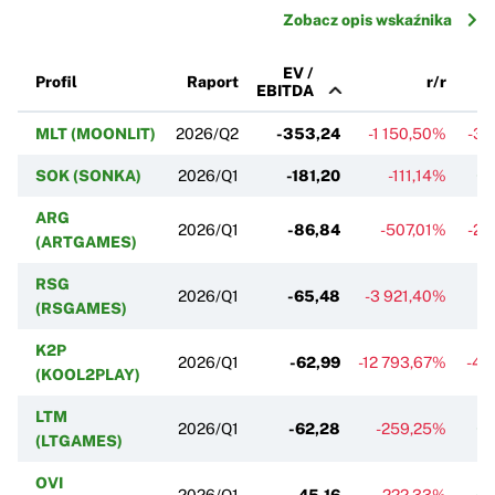
Zobacz opis wskaźnika
EV /
Profil
Raport
r/r
EBITDA
MLT (MOONLIT)
2026/Q2
-353,24
-1 150,50%
-38
SOK (SONKA)
2026/Q1
-181,20
-111,14%
+5
ARG
2026/Q1
-86,84
-507,01%
-28
(ARTGAMES)
RSG
2026/Q1
-65,48
-3 921,40%
+3
(RSGAMES)
K2P
2026/Q1
-62,99
-12 793,67%
-49
(KOOL2PLAY)
LTM
2026/Q1
-62,28
-259,25%
+1
(LTGAMES)
OVI
2026/Q1
-45,16
-222,33%
+4