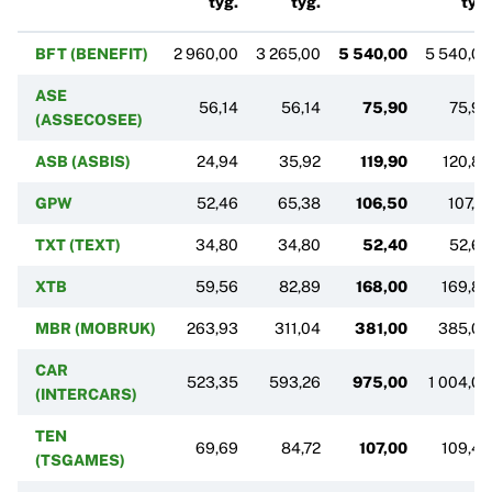
tyg.
tyg.
tyg.
BFT (BENEFIT)
2 960,00
3 265,00
5 540,00
5 540,00
ASE
56,14
56,14
75,90
75,90
(ASSECOSEE)
ASB (ASBIS)
24,94
35,92
119,90
120,80
GPW
52,46
65,38
106,50
107,10
TXT (TEXT)
34,80
34,80
52,40
52,65
XTB
59,56
82,89
168,00
169,86
MBR (MOBRUK)
263,93
311,04
381,00
385,00
CAR
523,35
593,26
975,00
1 004,00
(INTERCARS)
TEN
69,69
84,72
107,00
109,40
(TSGAMES)