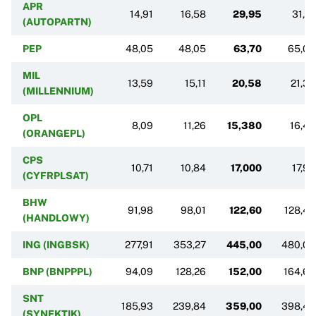
APR
14,91
16,58
29,95
31,15
(AUTOPARTN)
PEP
48,05
48,05
63,70
65,00
MIL
13,59
15,11
20,58
21,30
(MILLENNIUM)
OPL
8,09
11,26
15,380
16,46
(ORANGEPL)
CPS
10,71
10,84
17,000
17,95
(CYFRPLSAT)
BHW
91,98
98,01
122,60
128,40
(HANDLOWY)
ING (INGBSK)
277,91
353,27
445,00
480,00
BNP (BNPPPL)
94,09
128,26
152,00
164,60
SNT
185,93
239,84
359,00
398,40
(SYNEKTIK)