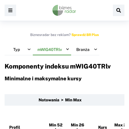
Biznesradar bez reklam?
Sprawdź BR Plus
Typ
mWIG40TRlv
Branża
Komponenty indeksu
mWIG40TRlv
Minimalne i maksymalne kursy
Notowania > Min Max
Min 52
Min 26
Max 26
Profil
Kurs