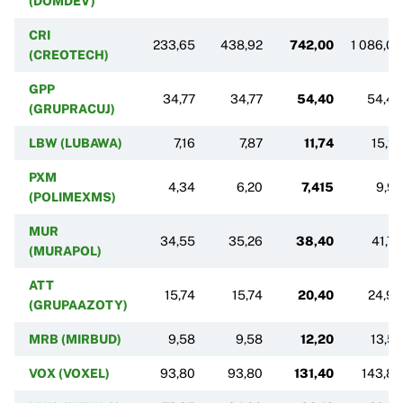
(DOMDEV)
CRI
233,65
438,92
742,00
1 086,00
(CREOTECH)
GPP
34,77
34,77
54,40
54,40
(GRUPRACUJ)
LBW (LUBAWA)
7,16
7,87
11,74
15,27
PXM
4,34
6,20
7,415
9,97
(POLIMEXMS)
MUR
34,55
35,26
38,40
41,70
(MURAPOL)
ATT
15,74
15,74
20,40
24,94
(GRUPAAZOTY)
MRB (MIRBUD)
9,58
9,58
12,20
13,52
VOX (VOXEL)
93,80
93,80
131,40
143,80