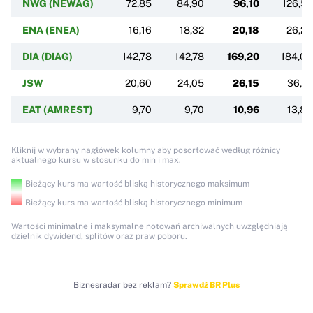
NWG (NEWAG)
72,85
84,90
96,10
126,52
ENA (ENEA)
16,16
18,32
20,18
26,23
DIA (DIAG)
142,78
142,78
169,20
184,00
JSW
20,60
24,05
26,15
36,10
EAT (AMREST)
9,70
9,70
10,96
13,80
Kliknij w wybrany nagłówek kolumny aby posortować według różnicy
aktualnego kursu w stosunku do min i max.
Bieżący kurs ma wartość bliską historycznego maksimum
Bieżący kurs ma wartość bliską historycznego minimum
Wartości minimalne i maksymalne notowań archiwalnych uwzględniają
dzielnik dywidend, splitów oraz praw poboru.
Biznesradar bez reklam?
Sprawdź BR Plus