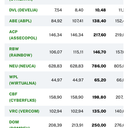
DVL (DEVELIA)
7,54
8,40
10,48
11,20
ABE (ABPL)
84,92
107,41
138,40
152,40
ACP
146,34
146,34
217,60
219,00
(ASSECOPOL)
RBW
106,07
115,11
146,70
157,65
(RAINBOW)
NEU (NEUCA)
628,83
628,83
786,00
805,00
WPL
44,97
44,97
65,20
66,00
(WIRTUALNA)
CBF
158,90
158,90
198,80
207,27
(CYBERFLKS)
VRC (VERCOM)
102,94
102,94
135,00
140,65
DOM
208,39
213,91
250,00
276,63