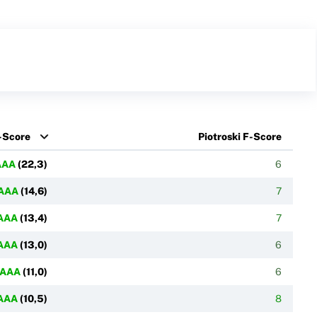
-Score
Piotroski F-Score
AAA
(
22,3
)
6
AAA
(
14,6
)
7
AAA
(
13,4
)
7
AAA
(
13,0
)
6
AAA
(
11,0
)
6
AAA
(
10,5
)
8