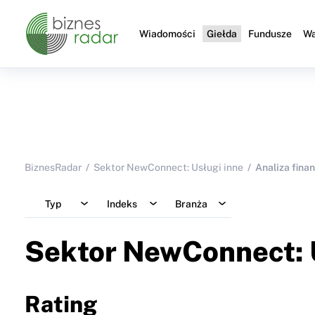
Wiadomości
Giełda
Fundusze
Wa
BiznesRadar
Sektor NewConnect: Usługi inne
Analiza fina
Typ
Indeks
Branża
Sektor NewConnect: 
Rating