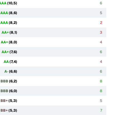
AAA
(
10,5
)
6
AAA
(
8,6
)
5
AAA
(
8,2
)
2
AA+
(
8,1
)
3
AA+
(
8,0
)
4
AA+
(
7,6
)
6
AA
(
7,4
)
4
A-
(
6,6
)
6
BBB
(
6,2
)
8
BBB
(
6,0
)
8
BB+
(
5,3
)
5
BB+
(
5,3
)
7