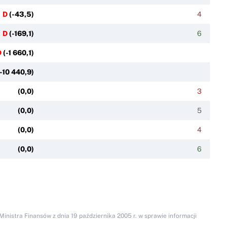
D
(
-43,5
)
4
D
(
-169,1
)
6
D
(
-1 660,1
)
-10 440,9
)
(
0,0
)
3
(
0,0
)
5
(
0,0
)
4
(
0,0
)
6
inistra Finansów z dnia 19 października 2005 r. w sprawie informacji