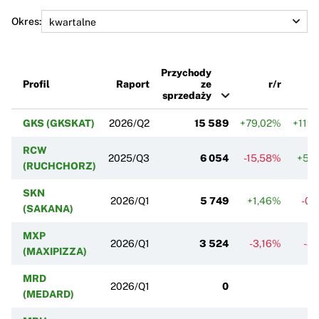
Okres:
Przychody
Profil
Raport
ze
r/r
sprzedaży
GKS (GKSKAT)
2026/Q2
15 589
+79,02%
+119
RCW
2025/Q3
6 054
-15,58%
+51,
(RUCHCHORZ)
SKN
2026/Q1
5 749
+1,46%
-0,
(SAKANA)
MXP
2026/Q1
3 524
-3,16%
-8
(MAXIPIZZA)
MRD
2026/Q1
0
(MEDARD)