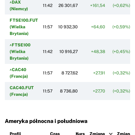
^DAX
11:42
26 301,67
+161,54
(+0,62%)
(Niemcy)
FTSE100.FUT
(Wielka
11:57
10 932,30
+64,60
(+0,59%)
Brytania)
^FTSE100
(Wielka
11:42
10 916,27
+48,38
(+0,45%)
Brytania)
^CAC40
11:57
8 727,62
+27,91
(+0,32%)
(Francja)
CAC40.FUT
11:57
8 736,80
+27,70
(+0,32%)
(Francja)
Ameryka północna i południowa
Profil
Czas
Kurs
Zmiana
Zmiana 