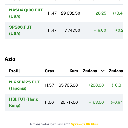
NASDAQ100.FUT
11:47
29 632,50
+128,25
(+0,43%
(USA)
SP500.FUT
11:47
7 747,50
+16,00
(+0,21
(USA)
Azja
Profil
Czas
Kurs
Zmiana
Zmiana %
NIKKEI225.FUT
11:57
65 765,00
+200,00
(+0,31%)
(Japonia)
HSI.FUT (Hong
11:56
25 717,50
+163,50
(+0,64%)
Kong)
Biznesradar bez reklam?
Sprawdź BR Plus