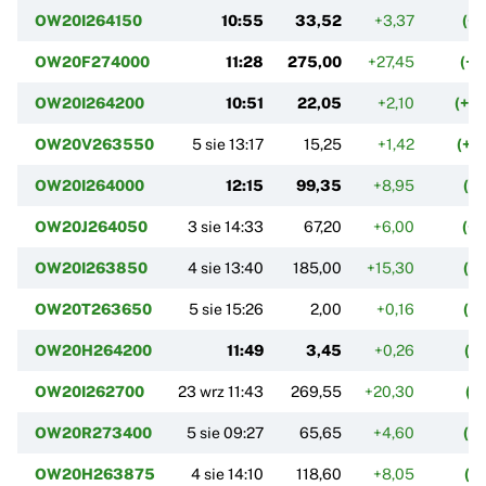
OW20I264150
10:55
33,52
+3,37
(+1
OW20F274000
11:28
275,00
+27,45
(+1
OW20I264200
10:51
22,05
+2,10
(+1
OW20V263550
5 sie 13:17
15,25
+1,42
(+1
OW20I264000
12:15
99,35
+8,95
(+
OW20J264050
3 sie 14:33
67,20
+6,00
(+
OW20I263850
4 sie 13:40
185,00
+15,30
(+
OW20T263650
5 sie 15:26
2,00
+0,16
(+
OW20H264200
11:49
3,45
+0,26
(+
OW20I262700
23 wrz 11:43
269,55
+20,30
(+
OW20R273400
5 sie 09:27
65,65
+4,60
(+
OW20H263875
4 sie 14:10
118,60
+8,05
(+