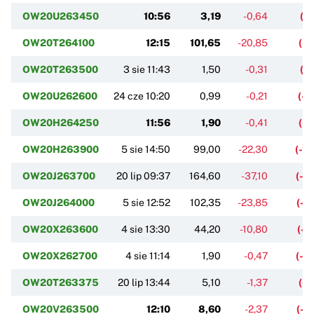
OW20U263450
10:56
3,19
-0,64
(-
OW20T264100
12:15
101,65
-20,85
(-1
OW20T263500
3 sie 11:43
1,50
-0,31
(-
OW20U262600
24 cze 10:20
0,99
-0,21
(-1
OW20H264250
11:56
1,90
-0,41
(-1
OW20H263900
5 sie 14:50
99,00
-22,30
(-1
OW20J263700
20 lip 09:37
164,60
-37,10
(-1
OW20J264000
5 sie 12:52
102,35
-23,85
(-1
OW20X263600
4 sie 13:30
44,20
-10,80
(-1
OW20X262700
4 sie 11:14
1,90
-0,47
(-1
OW20T263375
20 lip 13:44
5,10
-1,37
(-2
OW20V263500
12:10
8,60
-2,37
(-2