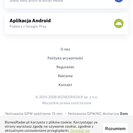
Śledź nasz profil w social media
Aplikacja Android
Pobierz z Google Play
O nas
Polityka prywatności
Regulamin
Reklama
Kontakt
© 2010-2026 BIZNESRADAR sp. z o.o.
Wszystkie prawa zastrzeżone
Notowania GPW
opóźnione 15 min.
Notowania GPW/NC dostarcza
Dom
Maklerski BDM S.A.
BiznesRadar.pl korzysta z plików cookie. Korzystając ze
strony wyrażasz zgodę na używanie cookie, zgodnie z
Rozumiem
Technologię dostarcza:
aktualnymi ustawieniami przeglądarki.
Dowiedz się