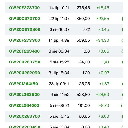
OW20F273700
14 lip 10:21
275,45
+18,45
(+
OW20C273700
22 lip 11:07
350,00
+22,55
(+
OW20O272800
3 sie 10:07
7,22
+0,45
(+
OW20F273300
14 lip 14:39
559,55
+34,30
(+
OW20T263400
3 sie 09:34
1,00
+0,06
(+
OW20U263750
5 sie 15:25
24,00
+1,41
(+
OW20U262950
31 lip 15:34
1,20
+0,07
(+
OW20J264150
28 lip 09:11
25,05
+1,37
(+
OW20L263500
4 sie 11:52
528,80
+28,60
(+
OW20L264000
5 sie 09:21
191,00
+9,70
(+
OW20X263700
5 sie 10:43
60,65
+3,00
(+
OW20V263450
5 sie 13:04
8,60
+0,40
(+