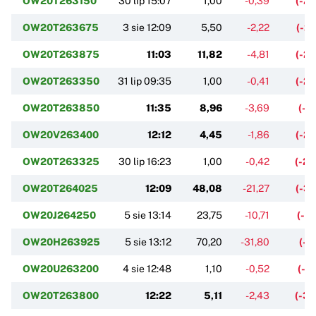
OW20T263150
30 lip 15:07
1,00
-0,39
(-2
OW20T263675
3 sie 12:09
5,50
-2,22
(-2
OW20T263875
11:03
11,82
-4,81
(-2
OW20T263350
31 lip 09:35
1,00
-0,41
(-2
OW20T263850
11:35
8,96
-3,69
(-2
OW20V263400
12:12
4,45
-1,86
(-2
OW20T263325
30 lip 16:23
1,00
-0,42
(-2
OW20T264025
12:09
48,08
-21,27
(-3
OW20J264250
5 sie 13:14
23,75
-10,71
(-3
OW20H263925
5 sie 13:12
70,20
-31,80
(-3
OW20U263200
4 sie 12:48
1,10
-0,52
(-3
OW20T263800
12:22
5,11
-2,43
(-3