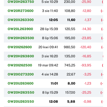
OW20H263750
5 sie 10:29
230,00
-25,90
(-1
OW20R273600
3 sie 11:40
108,80
-12,80
(-1
OW20X263300
12:05
11,60
-1,37
(-1
OW20L263900
28 lip 15:39
120,55
-14,30
(-1
OW20H263500
8 lip 15:06
195,00
-23,85
(-1
OW20I262600
20 kwi 09:41
980,50
-120,40
(-1
OW20H263800
3 sie 16:20
135,00
-16,85
(-
OW20I262500
19 mar 09:42
745,25
-93,95
(-1
OW20O273200
4 sie 14:28
22,67
-3,25
(-1
OW20U263600
11:01
8,00
-1,23
(-1
OW20H263550
8 lip 15:29
157,00
-25,25
(-1
OW20U263550
12:08
5,88
-0,98
(-1