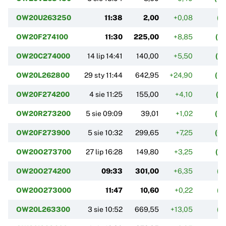
OW20U263250
11:38
2,00
+0,08
(+
OW20F274100
11:30
225,00
+8,85
(+
OW20C274000
14 lip 14:41
140,00
+5,50
(+
OW20L262800
29 sty 11:44
642,95
+24,90
(+
OW20F274200
4 sie 11:25
155,00
+4,10
(+
OW20R273200
5 sie 09:09
39,01
+1,02
(+
OW20F273900
5 sie 10:32
299,65
+7,25
(+
OW20O273700
27 lip 16:28
149,80
+3,25
(+
OW20O274200
09:33
301,00
+6,35
(+
OW20O273000
11:47
10,60
+0,22
(+
OW20L263300
3 sie 10:52
669,55
+13,05
(+