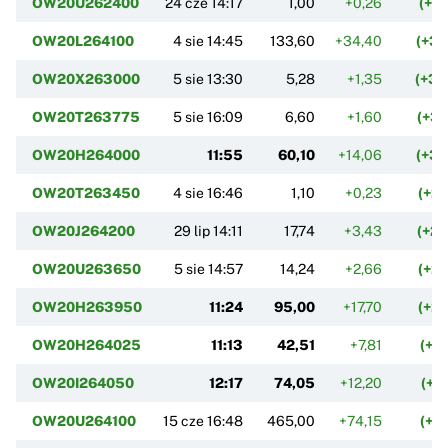
OW20U262400
24 cze 14:17
1,00
+0,26
(+3
OW20L264100
4 sie 14:45
133,60
+34,40
(+3
OW20X263000
5 sie 13:30
5,28
+1,35
(+34
OW20T263775
5 sie 16:09
6,60
+1,60
(+3
OW20H264000
11:55
60,10
+14,06
(+3
OW20T263450
4 sie 16:46
1,10
+0,23
(+2
OW20J264200
29 lip 14:11
17,74
+3,43
(+2
OW20U263650
5 sie 14:57
14,24
+2,66
(+2
OW20H263950
11:24
95,00
+17,70
(+2
OW20H264025
11:13
42,51
+7,81
(+2
OW20I264050
12:17
74,05
+12,20
(+1
OW20U264100
15 cze 16:48
465,00
+74,15
(+1