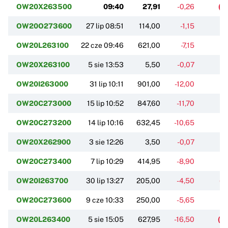
OW20X263500
09:40
27,91
-0,26
(-
OW20O273600
27 lip 08:51
114,00
-1,15
(-
OW20L263100
22 cze 09:46
621,00
-7,15
(
OW20X263100
5 sie 13:53
5,50
-0,07
(-
OW20I263000
31 lip 10:11
901,00
-12,00
(
OW20C273000
15 lip 10:52
847,60
-11,70
(-
OW20C273200
14 lip 10:16
632,45
-10,65
(-
OW20X262900
3 sie 12:26
3,50
-0,07
(-
OW20C273400
7 lip 10:29
414,95
-8,90
(-
OW20I263700
30 lip 13:27
205,00
-4,50
(-
OW20C273600
9 cze 10:33
250,00
-5,65
(-
OW20L263400
5 sie 15:05
627,95
-16,50
(-