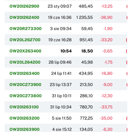
OW20I262900
23 sty 09:07
485,45
-13,25
(-
OW20I262400
19 cze 16:36
1 235,55
-36,90
(-
OW20R273300
3 sie 09:34
59,45
-1,90
(-
OW20L262700
19 cze 16:28
951,45
-33,20
(-
OW20X263400
10:54
18,50
-0,65
(-
OW20L264200
28 lip 09:46
45,98
-1,75
(-
OW20I263400
24 lip 11:41
434,95
-16,80
(-
OW20C273900
23 lip 13:37
213,50
-9,00
(-
OW20C273800
31 lip 10:11
286,10
-12,30
(-
OW20I263100
31 lip 10:34
780,70
-33,75
(-
OW20I263200
5 sie 11:50
772,25
-35,00
(-
OW20I263900
4 sie 15:12
134,05
-6,30
(-