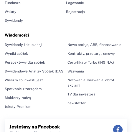
Fundusze
Logowanie
Waluty
Rejestracja
Dywidendy
Wiadomości
Dywidendy i skup akcji
Nowe emisje, ABB, finansowanie
Wyniki spółek
Kontrakty, przetargi, umowy
Perspektywy dla spółek
Certyfikaty Turbo (ING N.V.)
Dywidendowe Analizy Spółek [DAS]
Wezwania
Wiesz w co inwestujesz
Notowania, wezwania, obrót
akcjami
Spotkanie z zarządem
TV dla inwestora
Maklerzy radzą
newsletter
teksty Premium
Jesteśmy na Facebook