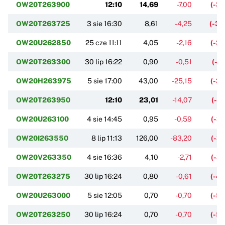
OW20T263900
12:10
14,69
-7,00
(-3
OW20T263725
3 sie 16:30
8,61
-4,25
(-3
OW20U262850
25 cze 11:11
4,05
-2,16
(-3
OW20T263300
30 lip 16:22
0,90
-0,51
(-3
OW20H263975
5 sie 17:00
43,00
-25,15
(-3
OW20T263950
12:10
23,01
-14,07
(-3
OW20U263100
4 sie 14:45
0,95
-0,59
(-3
OW20I263550
8 lip 11:13
126,00
-83,20
(-3
OW20V263350
4 sie 16:36
4,10
-2,71
(-3
OW20T263275
30 lip 16:24
0,80
-0,61
(-4
OW20U263000
5 sie 12:05
0,70
-0,70
(-5
OW20T263250
30 lip 16:24
0,70
-0,70
(-5