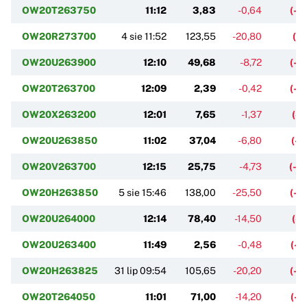
OW20T263750
11:12
3,83
-0,64
(-1
OW20R273700
4 sie 11:52
123,55
-20,80
(-1
OW20U263900
12:10
49,68
-8,72
(-1
OW20T263700
12:09
2,39
-0,42
(-1
OW20X263200
12:01
7,65
-1,37
(-1
OW20U263850
11:02
37,04
-6,80
(-1
OW20V263700
12:15
25,75
-4,73
(-1
OW20H263850
5 sie 15:46
138,00
-25,50
(-1
OW20U264000
12:14
78,40
-14,50
(-1
OW20U263400
11:49
2,56
-0,48
(-1
OW20H263825
31 lip 09:54
105,65
-20,20
(-1
OW20T264050
11:01
71,00
-14,20
(-1