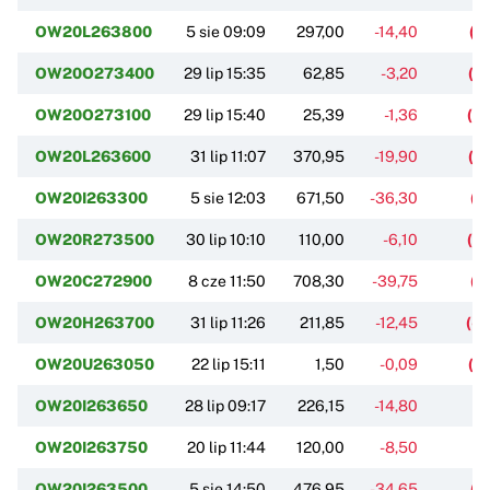
OW20L263800
5 sie 09:09
297,00
-14,40
(-
OW20O273400
29 lip 15:35
62,85
-3,20
(-
OW20O273100
29 lip 15:40
25,39
-1,36
(-
OW20L263600
31 lip 11:07
370,95
-19,90
(-
OW20I263300
5 sie 12:03
671,50
-36,30
(-
OW20R273500
30 lip 10:10
110,00
-6,10
(-
OW20C272900
8 cze 11:50
708,30
-39,75
(-
OW20H263700
31 lip 11:26
211,85
-12,45
(-
OW20U263050
22 lip 15:11
1,50
-0,09
(-
OW20I263650
28 lip 09:17
226,15
-14,80
(-
OW20I263750
20 lip 11:44
120,00
-8,50
(-
OW20I263500
5 sie 14:50
476,95
-34,65
(-