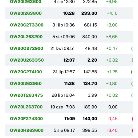
OW20I263600
4 sie 12:30
372,85
+6,95
(+
OW20I263800
10:28
233,00
+4,10
(+
OW20C273300
31 lip 10:36
681,15
+8,00
(+
OW20L263200
5 sie 09:06
840,00
+8,65
(+
OW20O272900
21 kwi 09:51
48,48
+0,47
(+
OW20U263350
12:07
2,20
+0,02
(+
OW20C274100
31 lip 12:57
142,85
+1,25
(+
OW20I263950
11:28
124,70
+0,80
(+
OW20T263475
28 lip 16:04
3,99
+0,02
(+
OW20L263700
19 cze 17:03
189,90
0,00
(
OW20F274300
11:09
140,00
-0,45
(-
OW20H263600
5 sie 09:17
399,55
-3,40
(-