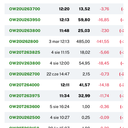
OW20U263700
12:20
13,52
-3,76
(-2
OW20U263950
12:13
59,80
-16,85
(-2
OW20U263800
11:48
25,03
-7,30
(-2
OW20I262800
3 mar 12:13
485,00
-141,55
(-2
OW20T263825
4 sie 11:15
18,02
-5,66
(-2
OW20V263800
4 sie 12:00
54,95
-18,45
(-2
OW20U262700
22 cze 14:47
2,15
-0,73
(-2
OW20T264000
12:11
41,57
-14,18
(-2
OW20T263975
11:34
32,99
-11,74
(-2
OW20T263600
5 sie 16:24
1,00
-0,36
(-2
OW20U262500
4 sie 10:27
0,25
-0,09
(-2