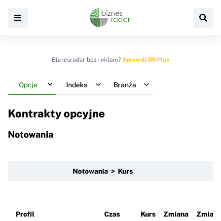
Biznesradar bez reklam?
Sprawdź BR Plus
Opcje
Indeks
Branża
Kontrakty opcyjne
Notowania
Notowania > Kurs
Profil
Czas
Kurs
Zmiana
Zmian