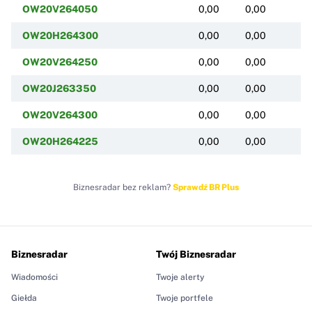
OW20V264050
0,00
0,00
(
OW20H264300
0,00
0,00
(
OW20V264250
0,00
0,00
(
OW20J263350
0,00
0,00
(
OW20V264300
0,00
0,00
(
OW20H264225
0,00
0,00
(
Biznesradar bez reklam?
Sprawdź BR Plus
Biznesradar
Twój Biznesradar
Wiadomości
Twoje alerty
Giełda
Twoje portfele