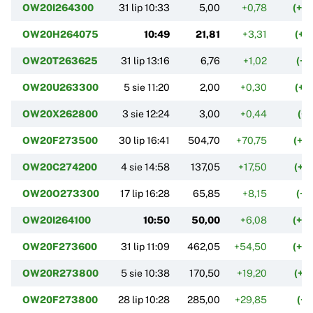
OW20I264300
31 lip 10:33
5,00
+0,78
(+1
OW20H264075
10:49
21,81
+3,31
(+1
OW20T263625
31 lip 13:16
6,76
+1,02
(+1
OW20U263300
5 sie 11:20
2,00
+0,30
(+1
OW20X262800
3 sie 12:24
3,00
+0,44
(+1
OW20F273500
30 lip 16:41
504,70
+70,75
(+1
OW20C274200
4 sie 14:58
137,05
+17,50
(+1
OW20O273300
17 lip 16:28
65,85
+8,15
(+1
OW20I264100
10:50
50,00
+6,08
(+1
OW20F273600
31 lip 11:09
462,05
+54,50
(+1
OW20R273800
5 sie 10:38
170,50
+19,20
(+1
OW20F273800
28 lip 10:28
285,00
+29,85
(+1