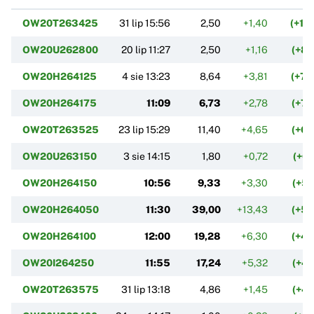
OW20T263425
31 lip 15:56
2,50
+1,40
(+12
OW20U262800
20 lip 11:27
2,50
+1,16
(+8
OW20H264125
4 sie 13:23
8,64
+3,81
(+78
OW20H264175
11:09
6,73
+2,78
(+7
OW20T263525
23 lip 15:29
11,40
+4,65
(+6
OW20U263150
3 sie 14:15
1,80
+0,72
(+6
OW20H264150
10:56
9,33
+3,30
(+5
OW20H264050
11:30
39,00
+13,43
(+5
OW20H264100
12:00
19,28
+6,30
(+4
OW20I264250
11:55
17,24
+5,32
(+4
OW20T263575
31 lip 13:18
4,86
+1,45
(+4