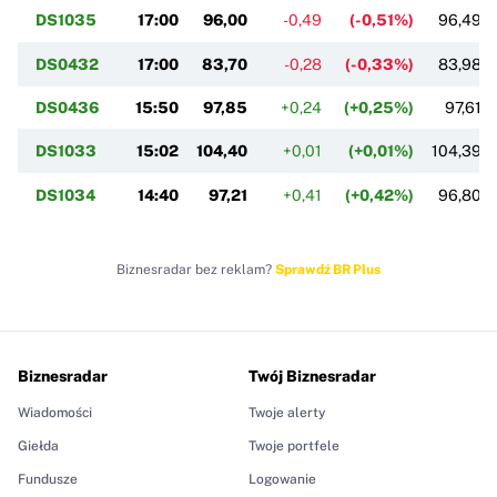
DS1035
17:00
96,00
-0,49
(-0,51%)
96,49
DS0432
17:00
83,70
-0,28
(-0,33%)
83,98
DS0436
15:50
97,85
+0,24
(+0,25%)
97,61
DS1033
15:02
104,40
+0,01
(+0,01%)
104,39
DS1034
14:40
97,21
+0,41
(+0,42%)
96,80
Biznesradar bez reklam?
Sprawdź BR Plus
Biznesradar
Twój Biznesradar
Wiadomości
Twoje alerty
Giełda
Twoje portfele
Fundusze
Logowanie