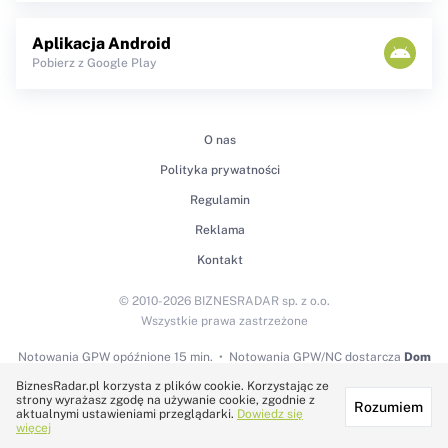
Aplikacja Android
Pobierz z Google Play
O nas
Polityka prywatności
Regulamin
Reklama
Kontakt
© 2010-2026 BIZNESRADAR sp. z o.o.
Wszystkie prawa zastrzeżone
Notowania GPW
opóźnione 15 min.
Notowania GPW/NC dostarcza
Dom
Maklerski BDM S.A.
BiznesRadar.pl korzysta z plików cookie. Korzystając ze
strony wyrażasz zgodę na używanie cookie, zgodnie z
Rozumiem
Technologię dostarcza:
aktualnymi ustawieniami przeglądarki.
Dowiedz się
więcej