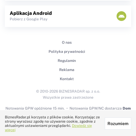
Aplikacja Android
Pobierz z Google Play
O nas
Polityka prywatności
Regulamin
Reklama
Kontakt
© 2010-2026 BIZNESRADAR sp. z o.o.
Wszystkie prawa zastrzeżone
Notowania GPW
opóźnione 15 min.
Notowania GPW/NC dostarcza
Dom
Maklerski BDM S.A.
BiznesRadar.pl korzysta z plików cookie. Korzystając ze
strony wyrażasz zgodę na używanie cookie, zgodnie z
Rozumiem
Technologię dostarcza:
aktualnymi ustawieniami przeglądarki.
Dowiedz się
więcej