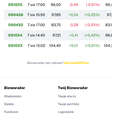
DS1035
7 sie 17:00
96,00
-0,49
(-0,51%)
96,49
DS0436
7 sie 15:50
97,85
+0,24
(+0,25%)
97,61
DS0432
7 sie 17:00
83,70
-0,28
(-0,33%)
83,98
DS1034
7 sie 14:40
97,21
+0,41
(+0,42%)
96,80
DS1033
7 sie 15:02
104,40
+0,01
(+0,01%)
104,39
Biznesradar bez reklam?
Sprawdź BR Plus
Biznesradar
Twój Biznesradar
Wiadomości
Twoje alerty
Giełda
Twoje portfele
Fundusze
Logowanie