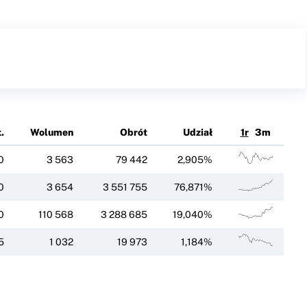
.
Wolumen
Obrót
Udział
1r
3m
0
3 563
79 442
2,905%
0
3 654
3 551 755
76,871%
0
110 568
3 288 685
19,040%
5
1 032
19 973
1,184%