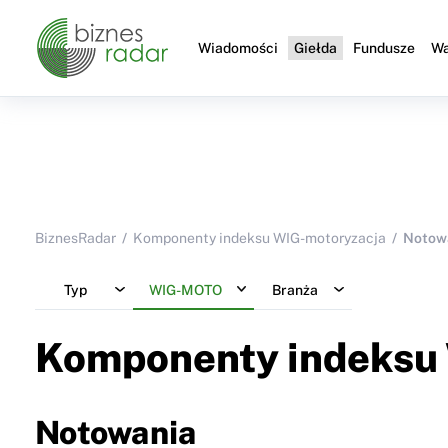
Wiadomości
Giełda
Fundusze
Wa
BiznesRadar
Komponenty indeksu WIG-motoryzacja
Notow
Typ
WIG-MOTO
Branża
Komponenty indeksu
Notowania