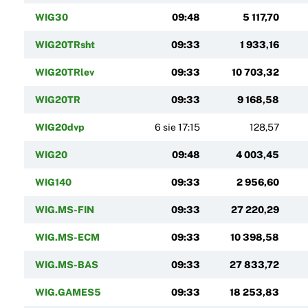
WIG30
09:48
5 117,70
WIG20TRsht
09:33
1 933,16
WIG20TRlev
09:33
10 703,32
WIG20TR
09:33
9 168,58
WIG20dvp
6 sie 17:15
128,57
WIG20
09:48
4 003,45
WIG140
09:33
2 956,60
WIG.MS-FIN
09:33
27 220,29
WIG.MS-ECM
09:33
10 398,58
WIG.MS-BAS
09:33
27 833,72
WIG.GAMES5
09:33
18 253,83