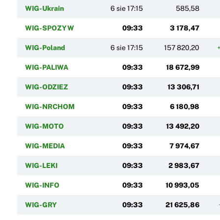
WIG-Ukrain
6 sie 17:15
585,58
WIG-SPOZYW
09:33
3 178,47
WIG-Poland
6 sie 17:15
157 820,20
+
WIG-PALIWA
09:33
18 672,99
WIG-ODZIEZ
09:33
13 306,71
WIG-NRCHOM
09:33
6 180,98
WIG-MOTO
09:33
13 492,20
WIG-MEDIA
09:33
7 974,67
WIG-LEKI
09:33
2 983,67
WIG-INFO
09:33
10 993,05
WIG-GRY
09:33
21 625,86