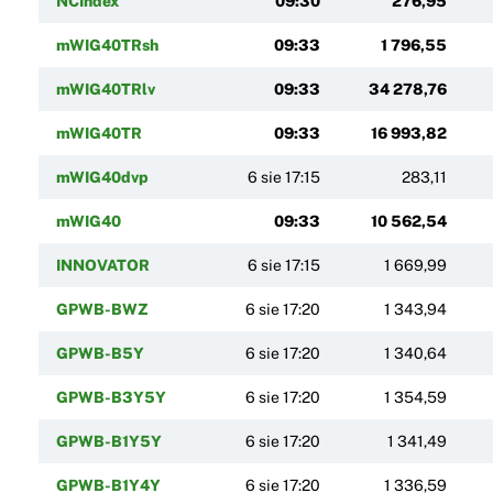
NCIndex
09:30
276,95
mWIG40TRsh
09:33
1 796,55
mWIG40TRlv
09:33
34 278,76
mWIG40TR
09:33
16 993,82
mWIG40dvp
6 sie 17:15
283,11
mWIG40
09:33
10 562,54
INNOVATOR
6 sie 17:15
1 669,99
GPWB-BWZ
6 sie 17:20
1 343,94
GPWB-B5Y
6 sie 17:20
1 340,64
GPWB-B3Y5Y
6 sie 17:20
1 354,59
GPWB-B1Y5Y
6 sie 17:20
1 341,49
GPWB-B1Y4Y
6 sie 17:20
1 336,59