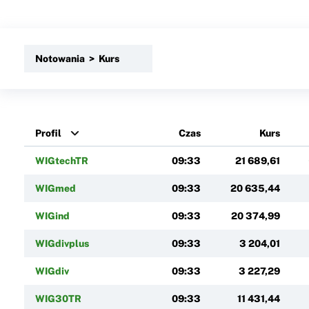
Notowania > Kurs
Profil
Czas
Kurs
WIGtechTR
09:33
21 689,61
WIGmed
09:33
20 635,44
WIGind
09:33
20 374,99
WIGdivplus
09:33
3 204,01
WIGdiv
09:33
3 227,29
WIG30TR
09:33
11 431,44