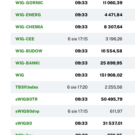
WIG-GORNIC
09:33
11 060,39
WIG-ENERG
09:33
4 471,84
WIG-CHEMIA
09:33
8 307,64
WIG-CEE
6 sie 17:15
3 196,26
WIG-BUDOW
09:33
10 554,58
WIG-BANKI
09:33
25 899,95
WIG
09:33
151 908,02
TBSP.Index
6 sie 17:20
2 255,56
sWIG80TR
09:33
50 495,79
sWIG80dvp
6 sie 17:15
611,97
sWIG80
09:33
31 537,01