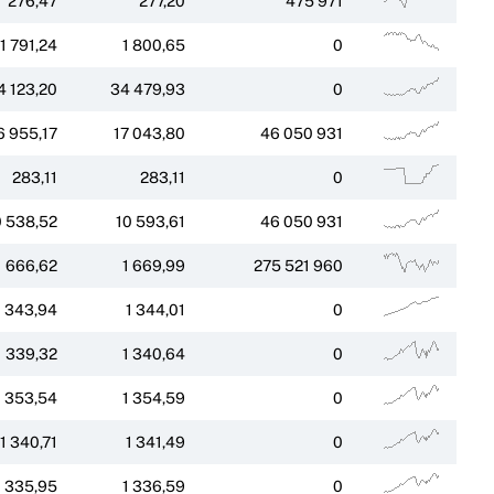
276,47
277,20
475 971
1 791,24
1 800,65
0
4 123,20
34 479,93
0
6 955,17
17 043,80
46 050 931
283,11
283,11
0
0 538,52
10 593,61
46 050 931
1 666,62
1 669,99
275 521 960
1 343,94
1 344,01
0
1 339,32
1 340,64
0
1 353,54
1 354,59
0
1 340,71
1 341,49
0
1 335,95
1 336,59
0