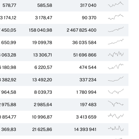
578,77
585,58
317 040
3 174,12
3 178,47
90 370
 450,05
158 040,98
2 467 825 400
8 650,99
19 099,78
36 035 584
3 063,28
13 306,71
51 696 866
6 180,98
6 220,57
474 544
3 382,92
13 492,20
337 234
 964,58
8 039,73
1 780 994
2 975,88
2 985,64
197 483
0 854,77
10 996,87
3 413 659
1 369,83
21 625,86
14 393 941