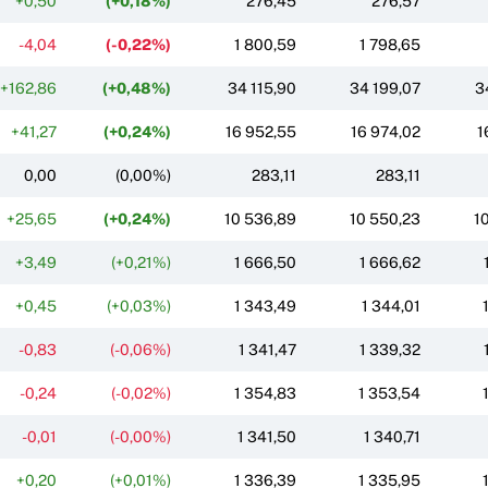
+0,50
(+0,18%)
276,45
276,57
-4,04
(-0,22%)
1 800,59
1 798,65
+162,86
(+0,48%)
34 115,90
34 199,07
3
+41,27
(+0,24%)
16 952,55
16 974,02
1
0,00
(0,00%)
283,11
283,11
+25,65
(+0,24%)
10 536,89
10 550,23
1
+3,49
(+0,21%)
1 666,50
1 666,62
+0,45
(+0,03%)
1 343,49
1 344,01
-0,83
(-0,06%)
1 341,47
1 339,32
-0,24
(-0,02%)
1 354,83
1 353,54
-0,01
(-0,00%)
1 341,50
1 340,71
+0,20
(+0,01%)
1 336,39
1 335,95