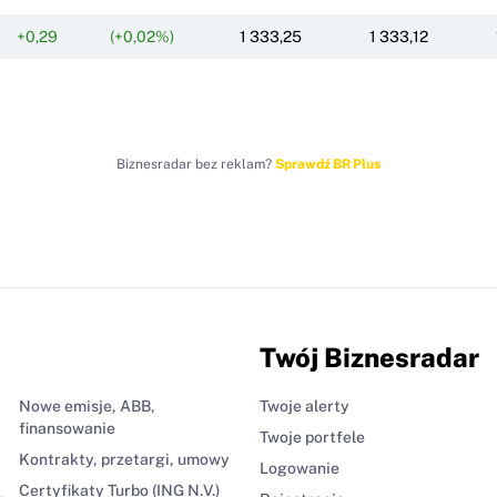
+0,29
(+0,02%)
1 333,25
1 333,12
Biznesradar bez reklam?
Sprawdź BR Plus
Twój Biznesradar
Nowe emisje, ABB,
Twoje alerty
finansowanie
Twoje portfele
Kontrakty, przetargi, umowy
Logowanie
Certyfikaty Turbo (ING N.V.)