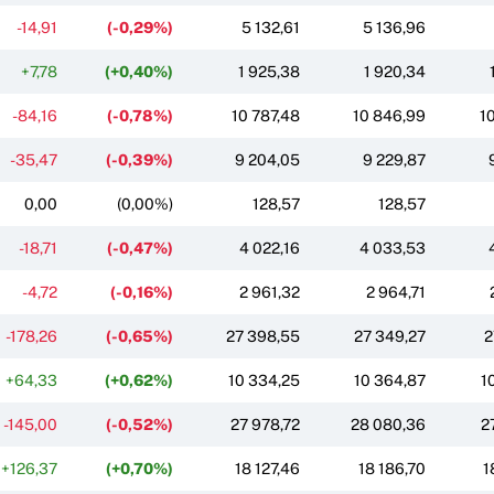
-14,91
(-0,29%)
5 132,61
5 136,96
+7,78
(+0,40%)
1 925,38
1 920,34
-84,16
(-0,78%)
10 787,48
10 846,99
1
-35,47
(-0,39%)
9 204,05
9 229,87
0,00
(0,00%)
128,57
128,57
-18,71
(-0,47%)
4 022,16
4 033,53
-4,72
(-0,16%)
2 961,32
2 964,71
-178,26
(-0,65%)
27 398,55
27 349,27
2
+64,33
(+0,62%)
10 334,25
10 364,87
1
-145,00
(-0,52%)
27 978,72
28 080,36
2
+126,37
(+0,70%)
18 127,46
18 186,70
1