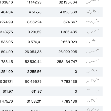
1 038,16
11 142,23
32 135 664
 464,34
4 517,76
4 836 560
8 274,99
8 362,24
674 667
3 187,75
3 201,59
1 386 485
0 535,95
10 576,01
2 668 929
 894,99
26 054,35
26 920 205
1 783,45
152 530,44
258 134 747
2 254,09
2 255,56
0
0 397,71
50 495,79
7 783 136
611,97
611,97
0
1 475,76
31 537,01
7 783 136