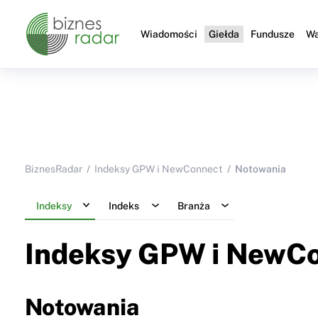
Wiadomości
Giełda
Fundusze
Wa
BiznesRadar
Indeksy GPW i NewConnect
Notowania
Indeksy
Indeks
Branża
Indeksy GPW i NewC
Notowania