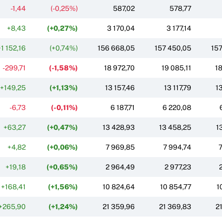
-1,44
(-0,25%)
587,02
578,77
+8,43
(+0,27%)
3 170,04
3 177,14
1 152,16
(+0,74%)
156 668,05
157 450,05
157
-299,71
(-1,58%)
18 972,70
19 085,11
1
+149,25
(+1,13%)
13 157,46
13 117,79
1
-6,73
(-0,11%)
6 187,71
6 220,08
+63,27
(+0,47%)
13 428,93
13 458,25
1
+4,82
(+0,06%)
7 969,85
7 994,74
7
+19,18
(+0,65%)
2 964,49
2 977,23
+168,41
(+1,56%)
10 824,64
10 854,77
1
+265,90
(+1,24%)
21 359,96
21 369,83
2