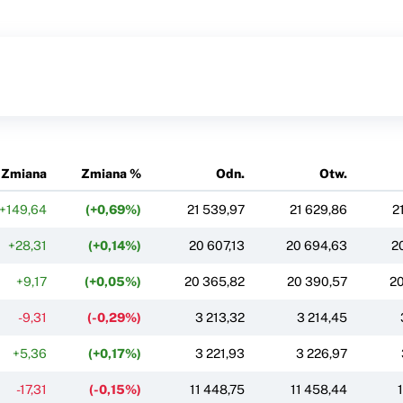
Zmiana
Zmiana %
Odn.
Otw.
+149,64
(+0,69%)
21 539,97
21 629,86
2
+28,31
(+0,14%)
20 607,13
20 694,63
2
+9,17
(+0,05%)
20 365,82
20 390,57
20
-9,31
(-0,29%)
3 213,32
3 214,45
+5,36
(+0,17%)
3 221,93
3 226,97
-17,31
(-0,15%)
11 448,75
11 458,44
1