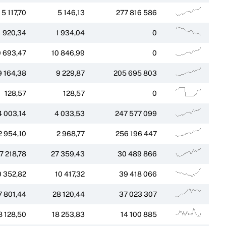
5 117,70
5 146,13
277 816 586
1 920,34
1 934,04
0
0 693,47
10 846,99
0
9 164,38
9 229,87
205 695 803
128,57
128,57
0
4 003,14
4 033,53
247 577 099
2 954,10
2 968,77
256 196 447
7 218,78
27 359,43
30 489 866
0 352,82
10 417,32
39 418 066
7 801,44
28 120,44
37 023 307
8 128,50
18 253,83
14 100 885