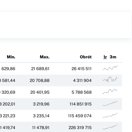
Min.
Max.
Obrót
1r
3m
1 629,86
21 689,61
26 415 511
0 581,44
20 708,88
4 311 904
 320,69
20 401,95
5 788 568
3 202,01
3 219,96
114 851 915
3 221,23
3 235,14
115 459 074
1 419,74
11 478,91
226 319 715