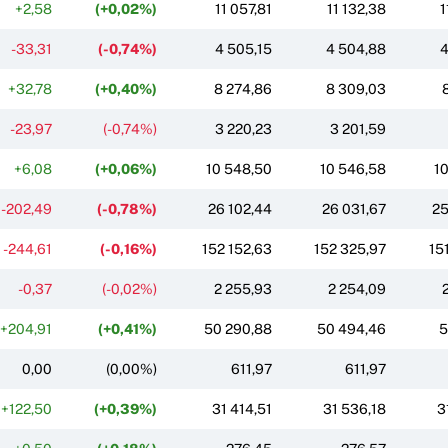
+2,58
(+0,02%)
11 057,81
11 132,38
1
-33,31
(-0,74%)
4 505,15
4 504,88
4
+32,78
(+0,40%)
8 274,86
8 309,03
-23,97
(-0,74%)
3 220,23
3 201,59
+6,08
(+0,06%)
10 548,50
10 546,58
1
-202,49
(-0,78%)
26 102,44
26 031,67
25
-244,61
(-0,16%)
152 152,63
152 325,97
15
-0,37
(-0,02%)
2 255,93
2 254,09
+204,91
(+0,41%)
50 290,88
50 494,46
5
0,00
(0,00%)
611,97
611,97
+122,50
(+0,39%)
31 414,51
31 536,18
3