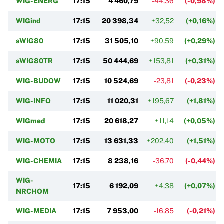
WIG-ENERG
17:15
4 460,79
-44,36
(-0,98%)
WIGind
17:15
20 398,34
+32,52
(+0,16%)
sWIG80
17:15
31 505,10
+90,59
(+0,29%)
sWIG80TR
17:15
50 444,69
+153,81
(+0,31%)
WIG-BUDOW
17:15
10 524,69
-23,81
(-0,23%)
WIG-INFO
17:15
11 020,31
+195,67
(+1,81%)
WIGmed
17:15
20 618,27
+11,14
(+0,05%)
WIG-MOTO
17:15
13 631,33
+202,40
(+1,51%)
WIG-CHEMIA
17:15
8 238,16
-36,70
(-0,44%)
WIG-
17:15
6 192,09
+4,38
(+0,07%)
NRCHOM
WIG-MEDIA
17:15
7 953,00
-16,85
(-0,21%)