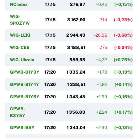
NCIndex
17:15
276,87
+0,42
(+0,15%)
WIG-
17:15
3 162,90
-7,14
(-0,23%)
SPOZYW
WIG-LEKI
17:15
2 944,43
-20,06
(-0,68%)
WIG-CEE
17:15
3 188,51
-7,75
(-0,24%)
WIG-Ukrain
17:15
589,95
+4,37
(+0,75%)
GPWB-B1Y3Y
17:20
1 335,24
+1,70
(+0,13%)
GPWB-B1Y4Y
17:20
1 338,51
+1,92
(+0,14%)
GPWB-B1Y5Y
17:20
1 343,48
+1,99
(+0,15%)
GPWB-
17:20
1 356,83
+2,24
(+0,17%)
B3Y5Y
GPWB-B5Y
17:20
1 343,04
+2,40
(+0,18%)