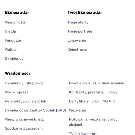
Biznesradar
Twój Biznesradar
Wiadomości
Twoje alerty
Giełda
Twoje portfele
Fundusze
Logowanie
Waluty
Rejestracja
Dywidendy
Wiadomości
Dywidendy i skup akcji
Nowe emisje, ABB, finansowanie
Wyniki spółek
Kontrakty, przetargi, umowy
Perspektywy dla spółek
Certyfikaty Turbo (ING N.V.)
Dywidendowe Analizy Spółek [DAS]
Wezwania
Wiesz w co inwestujesz
Notowania, wezwania, obrót
akcjami
Spotkanie z zarządem
TV dla inwestora