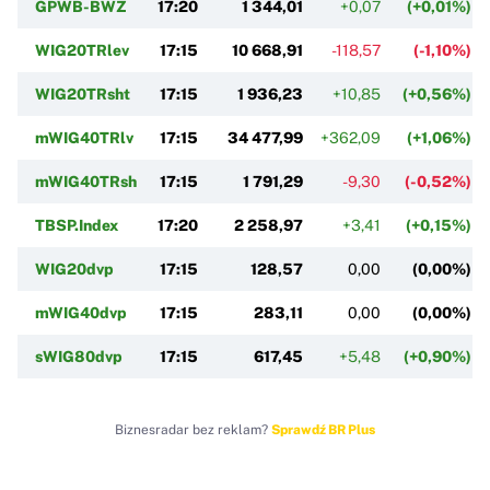
GPWB-BWZ
17:20
1 344,01
+0,07
(+0,01%)
WIG20TRlev
17:15
10 668,91
-118,57
(-1,10%)
WIG20TRsht
17:15
1 936,23
+10,85
(+0,56%)
mWIG40TRlv
17:15
34 477,99
+362,09
(+1,06%)
mWIG40TRsh
17:15
1 791,29
-9,30
(-0,52%)
TBSP.Index
17:20
2 258,97
+3,41
(+0,15%)
WIG20dvp
17:15
128,57
0,00
(0,00%)
mWIG40dvp
17:15
283,11
0,00
(0,00%)
sWIG80dvp
17:15
617,45
+5,48
(+0,90%)
Biznesradar bez reklam?
Sprawdź BR Plus