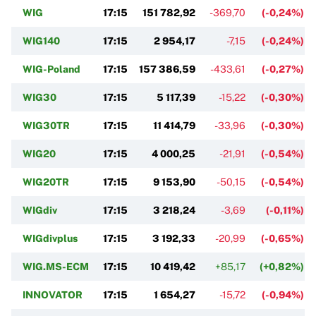
WIG
17:15
151 782,92
-369,70
(-0,24%)
WIG140
17:15
2 954,17
-7,15
(-0,24%)
WIG-Poland
17:15
157 386,59
-433,61
(-0,27%)
WIG30
17:15
5 117,39
-15,22
(-0,30%)
WIG30TR
17:15
11 414,79
-33,96
(-0,30%)
WIG20
17:15
4 000,25
-21,91
(-0,54%)
WIG20TR
17:15
9 153,90
-50,15
(-0,54%)
WIGdiv
17:15
3 218,24
-3,69
(-0,11%)
WIGdivplus
17:15
3 192,33
-20,99
(-0,65%)
WIG.MS-ECM
17:15
10 419,42
+85,17
(+0,82%)
INNOVATOR
17:15
1 654,27
-15,72
(-0,94%)