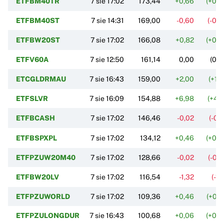
ETFBM40TR
7 sie 17:02
173,44
+0,66
(+0,
ETFBM40ST
7 sie 14:31
169,00
-0,60
(-0,
ETFBW20ST
7 sie 17:02
166,08
+0,82
(+0,
ETFV60A
7 sie 12:50
161,14
0,00
(0,
ETCGLDRMAU
7 sie 16:43
159,00
+2,00
(+1,
ETFSLVR
7 sie 16:09
154,88
+6,98
(+4,
ETFBCASH
7 sie 17:02
146,46
-0,02
(-0,
ETFBSPXPL
7 sie 17:02
134,12
+0,46
(+0,
ETFPZUW20M40
7 sie 17:02
128,66
-0,02
(-0,
ETFBW20LV
7 sie 17:02
116,54
-1,32
(-1,
ETFPZUWORLD
7 sie 17:02
109,36
+0,46
(+0,
ETFPZULONGDUR
7 sie 16:43
100,68
+0,06
(+0,