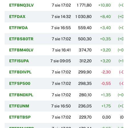
ETFBNQ3LV
7 sie 17:02
1 771,80
+10,80
(+0,
ETFDAX
7 sie 14:32
1 030,80
+8,40
(+0,
ETFIWDA
7 sie 16:55
559,40
+3,40
(+0,
ETFBS80TR
7 sie 17:02
500,30
+0,35
(+0,
ETFBM40LV
7 sie 16:41
374,70
+3,20
(+0,
ETFISIJPA
7 sie 09:05
312,20
+3,20
(+1,
ETFBDIVPL
7 sie 17:02
299,90
-2,30
(-0,
ETFSP500
7 sie 17:02
298,35
-0,55
(-0,
ETFBNDXPL
7 sie 17:02
280,10
+1,35
(+0,
ETFEUNM
7 sie 16:50
236,05
+1,75
(+0,
ETFBTBSP
7 sie 17:02
229,70
0,00
(0,