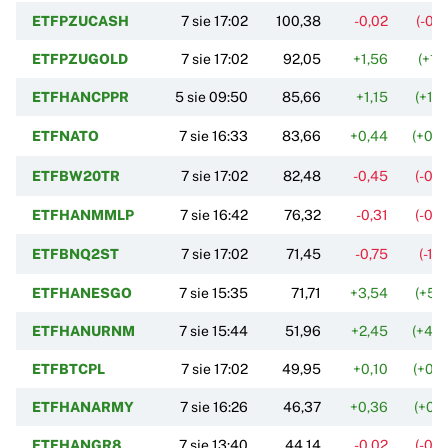
ETFPZUCASH
7 sie 17:02
100,38
-0,02
(-0,
ETFPZUGOLD
7 sie 17:02
92,05
+1,56
(+1,
ETFHANCPPR
5 sie 09:50
85,66
+1,15
(+1,
ETFNATO
7 sie 16:33
83,66
+0,44
(+0,
ETFBW20TR
7 sie 17:02
82,48
-0,45
(-0,
ETFHANMMLP
7 sie 16:42
76,32
-0,31
(-0,
ETFBNQ2ST
7 sie 17:02
71,45
-0,75
(-1,
ETFHANESGO
7 sie 15:35
71,71
+3,54
(+5,
ETFHANURNM
7 sie 15:44
51,96
+2,45
(+4,
ETFBTCPL
7 sie 17:02
49,95
+0,10
(+0,
ETFHANARMY
7 sie 16:26
46,37
+0,36
(+0,
ETFHANGR8
7 sie 13:40
44,14
-0,02
(-0,