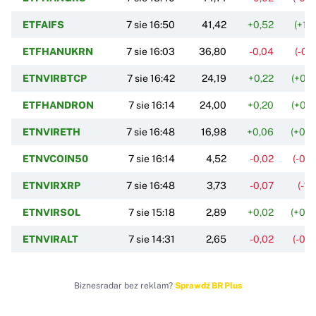
ETFAIFS
7 sie 16:50
41,42
+0,52
(+1,
ETFHANUKRN
7 sie 16:03
36,80
-0,04
(-0,
ETNVIRBTCP
7 sie 16:42
24,19
+0,22
(+0,
ETFHANDRON
7 sie 16:14
24,00
+0,20
(+0,
ETNVIRETH
7 sie 16:48
16,98
+0,06
(+0,
ETNVCOIN50
7 sie 16:14
4,52
-0,02
(-0,
ETNVIRXRP
7 sie 16:48
3,73
-0,07
(-1,
ETNVIRSOL
7 sie 15:18
2,89
+0,02
(+0,
ETNVIRALT
7 sie 14:31
2,65
-0,02
(-0,
Biznesradar bez reklam?
Sprawdź BR Plus