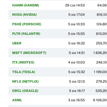
HANM (HANDM)
29 cze 14:53
64,06
NVDA (NVIDIA)
5 sie 17:04
816,10
PSHE (PORSCHE)
5 sie 10:33
124,80
PLTR (PALANTIR)
5 sie 15:55
610,00
UBER
5 sie 16:32
255,70
MSFT (MICROSOFT)
5 sie 14:51
1 836,20
ITX (INDITEX)
4 sie 10:03
246,10
TSLA (TESLA)
5 sie 15:32
1 199,00
NFLX (NETFLIX)
5 sie 12:13
279,25
ORCL (ORACLE)
5 sie 16:17
535,20
ASML
3 sie 16:55
6 106,00