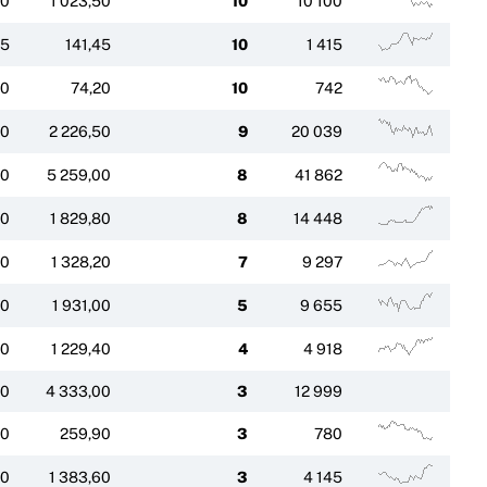
40
1 023,50
10
10 100
45
141,45
10
1 415
20
74,20
10
742
50
2 226,50
9
20 039
00
5 259,00
8
41 862
00
1 829,80
8
14 448
20
1 328,20
7
9 297
00
1 931,00
5
9 655
40
1 229,40
4
4 918
00
4 333,00
3
12 999
90
259,90
3
780
40
1 383,60
3
4 145