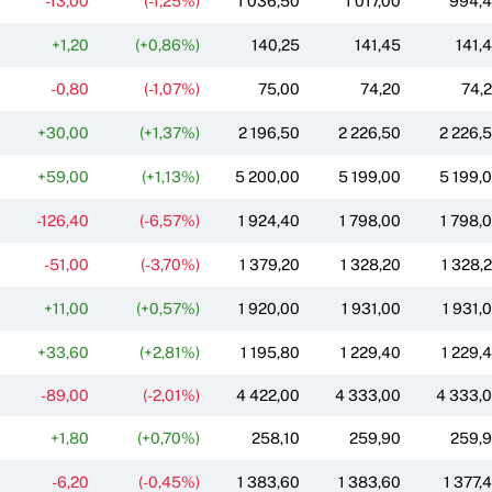
-13,00
(-1,25%)
1 036,50
1 017,00
994,
+1,20
(+0,86%)
140,25
141,45
141,
-0,80
(-1,07%)
75,00
74,20
74,
+30,00
(+1,37%)
2 196,50
2 226,50
2 226,
+59,00
(+1,13%)
5 200,00
5 199,00
5 199,
-126,40
(-6,57%)
1 924,40
1 798,00
1 798,
-51,00
(-3,70%)
1 379,20
1 328,20
1 328,
+11,00
(+0,57%)
1 920,00
1 931,00
1 931,
+33,60
(+2,81%)
1 195,80
1 229,40
1 229,
-89,00
(-2,01%)
4 422,00
4 333,00
4 333,
+1,80
(+0,70%)
258,10
259,90
259,
-6,20
(-0,45%)
1 383,60
1 383,60
1 377,