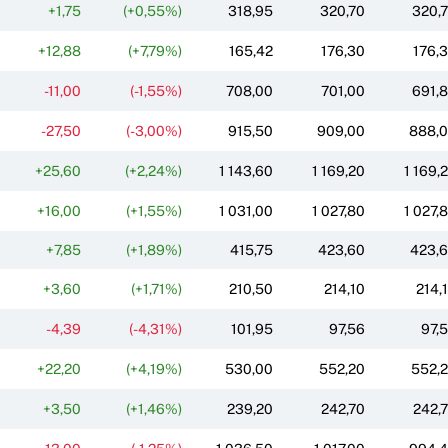
+1,75
(+0,55%)
318,95
320,70
320,
+12,88
(+7,79%)
165,42
176,30
176,
-11,00
(-1,55%)
708,00
701,00
691,
-27,50
(-3,00%)
915,50
909,00
888,
+25,60
(+2,24%)
1 143,60
1 169,20
1 169,
+16,00
(+1,55%)
1 031,00
1 027,80
1 027,
+7,85
(+1,89%)
415,75
423,60
423,
+3,60
(+1,71%)
210,50
214,10
214,
-4,39
(-4,31%)
101,95
97,56
97,
+22,20
(+4,19%)
530,00
552,20
552,
+3,50
(+1,46%)
239,20
242,70
242,