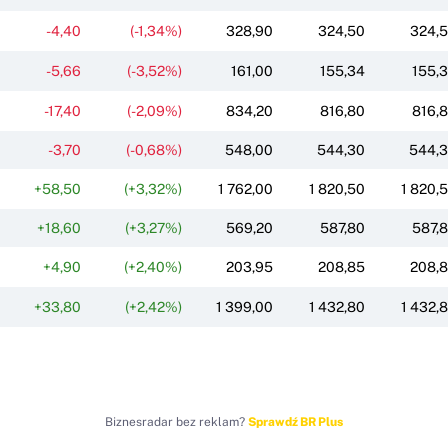
-4,40
(-1,34%)
328,90
324,50
324,
-5,66
(-3,52%)
161,00
155,34
155,
-17,40
(-2,09%)
834,20
816,80
816,
-3,70
(-0,68%)
548,00
544,30
544,
+58,50
(+3,32%)
1 762,00
1 820,50
1 820,
+18,60
(+3,27%)
569,20
587,80
587,
+4,90
(+2,40%)
203,95
208,85
208,
+33,80
(+2,42%)
1 399,00
1 432,80
1 432,
Biznesradar bez reklam?
Sprawdź BR Plus