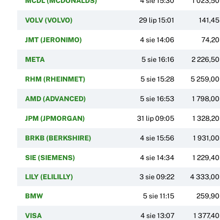
MCDL (MCDONALDS)
4 sie 15:30
1 023,50
VOLV (VOLVO)
29 lip 15:01
141,45
JMT (JERONIMO)
4 sie 14:06
74,20
META
5 sie 16:16
2 226,50
RHM (RHEINMET)
5 sie 15:28
5 259,00
AMD (ADVANCED)
5 sie 16:53
1 798,00
JPM (JPMORGAN)
31 lip 09:05
1 328,20
BRKB (BERKSHIRE)
4 sie 15:56
1 931,00
SIE (SIEMENS)
4 sie 14:34
1 229,40
LILY (ELILILLY)
3 sie 09:22
4 333,00
BMW
5 sie 11:15
259,90
VISA
4 sie 13:07
1 377,40