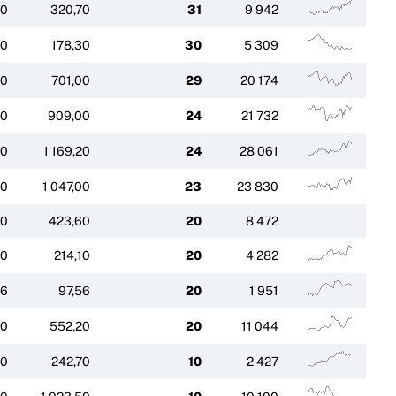
70
320,70
31
9 942
30
178,30
30
5 309
80
701,00
29
20 174
00
909,00
24
21 732
20
1 169,20
24
28 061
80
1 047,00
23
23 830
60
423,60
20
8 472
10
214,10
20
4 282
56
97,56
20
1 951
20
552,20
20
11 044
70
242,70
10
2 427