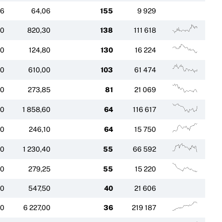
06
64,06
155
9 929
40
820,30
138
111 618
80
124,80
130
16 224
00
610,00
103
61 474
70
273,85
81
21 069
40
1 858,60
64
116 617
10
246,10
64
15 750
00
1 230,40
55
66 592
10
279,25
55
15 220
20
547,50
40
21 606
00
6 227,00
36
219 187