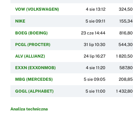
VOW (VOLKSWAGEN)
4 sie 13:12
324,50
NIKE
5 sie 09:11
155,34
BOEG (BOEING)
23 cze 14:44
816,80
PCGL (PROCTER)
31 lip 10:30
544,30
ALV (ALLIANZ)
24 lip 16:27
1 820,50
EXXN (EXXONMOB)
4 sie 11:20
587,80
MBG (MERCEDES)
5 sie 09:05
208,85
GOGL (ALPHABET)
5 sie 11:00
1 432,80
Analiza techniczna