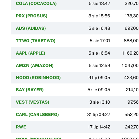
COLA (COCACOLA)
5 sie 13:47
320,70
PRX (PROSUS)
3 sie 15:56
178,30
ADS (ADIDAS)
5 sie 16:48
697,00
TTWO (TAKETWO)
5 sie 17:01
888,00
AAPL (APPLE)
5 sie 16:54
1 169,20
AMZN (AMAZON)
5 sie 12:59
1 047,00
HOOD (ROBINHOOD)
9 lip 09:05
423,60
BAY (BAYER)
5 sie 09:05
214,10
VEST (VESTAS)
3 sie 13:10
97,56
CARL (CARLSBERG)
31 lip 09:27
552,20
RWE
17 lip 14:42
242,70