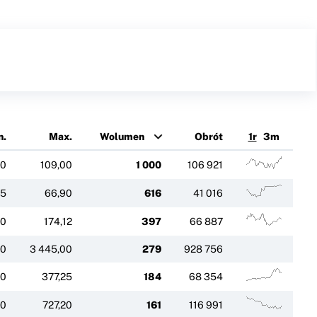
n.
Max.
Wolumen
Obrót
1r
3m
40
109,00
1 000
106 921
25
66,90
616
41 016
70
174,12
397
66 887
50
3 445,00
279
928 756
00
377,25
184
68 354
30
727,20
161
116 991