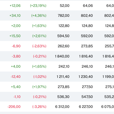
+12,06
(+23,19%)
52,00
64,06
64,
+34,10
(+4,36%)
782,00
802,40
802,
+2,00
(+1,63%)
122,80
124,80
124,
+15,50
(+2,61%)
594,50
592,00
592,
-6,90
(-2,63%)
262,60
273,85
255,
-3,80
(-0,21%)
1 840,00
1 816,40
1 816,
+4,00
(+1,65%)
242,10
246,10
246,
-12,40
(-1,02%)
1 211,40
1 230,40
1 199,
+5,40
(+1,97%)
273,85
277,50
275,
-1,10
(-0,21%)
536,30
547,50
535,
-206,00
(-3,26%)
6 312,00
6 227,00
6 075,