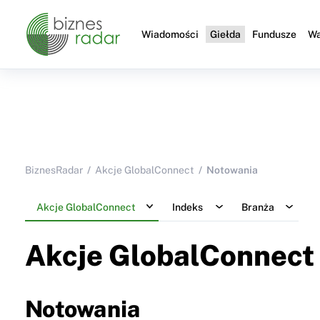
Wiadomości
Giełda
Fundusze
Wa
BiznesRadar
Akcje GlobalConnect
Notowania
Akcje GlobalConnect
Indeks
Branża
Akcje GlobalConnect
Notowania