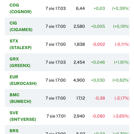
COG
7 sie 17:03
6,44
+0,03
(+0,39%)
(COGNOR)
CIG
7 sie 17:00
2,580
+0,005
(+0,19%)
(CIGAMES)
STX
7 sie 17:00
1,838
-0,002
(-0,11%)
(STALEXP)
GRX
7 sie 17:03
2,454
+0,046
(+1,91%)
(GREENX)
EUR
7 sie 17:00
4,900
+0,030
(+0,62%)
(EUROCASH)
BMC
7 sie 17:00
17,12
-0,38
(-2,17%)
(BUMECH)
SVE
7 sie 17:01
2,940
-0,080
(-2,65%)
(SNTVERSE)
BRS
7 sie 17:00
5,02
+0,03
(+0,70%)