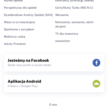
Wyniki spółek
Kontrakty, przetargi, umowy
Perspektywy dla spółek
Certyfikaty Turbo (ING N.V.)
Dywidendowe Analizy Spółek [DAS]
Wezwania
Wiesz w co inwestujesz
Notowania, wezwania, obrót
akcjami
Spotkanie z zarządem
TV dla inwestora
Maklerzy radzą
newsletter
teksty Premium
Jesteśmy na Facebook
Śledź nasz profil w social media
Aplikacja Android
Pobierz z Google Play
O nas