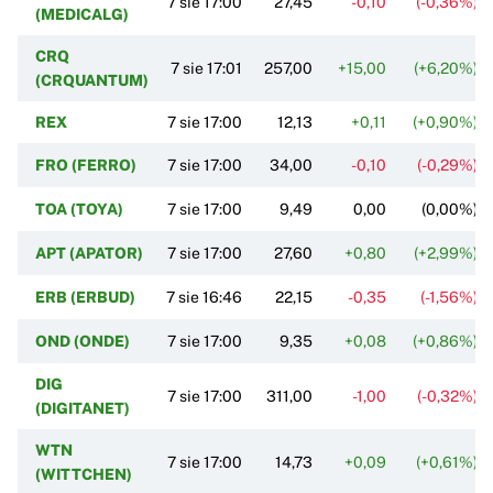
7 sie 17:00
27,45
-0,10
(-0,36%)
(MEDICALG)
CRQ
7 sie 17:01
257,00
+15,00
(+6,20%)
(CRQUANTUM)
REX
7 sie 17:00
12,13
+0,11
(+0,90%)
FRO (FERRO)
7 sie 17:00
34,00
-0,10
(-0,29%)
TOA (TOYA)
7 sie 17:00
9,49
0,00
(0,00%)
APT (APATOR)
7 sie 17:00
27,60
+0,80
(+2,99%)
ERB (ERBUD)
7 sie 16:46
22,15
-0,35
(-1,56%)
OND (ONDE)
7 sie 17:00
9,35
+0,08
(+0,86%)
DIG
7 sie 17:00
311,00
-1,00
(-0,32%)
(DIGITANET)
WTN
7 sie 17:00
14,73
+0,09
(+0,61%)
(WITTCHEN)