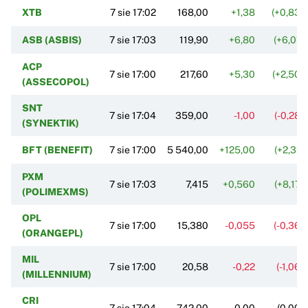
XTB
7 sie 17:02
168,00
+1,38
(+0,83%
ASB (ASBIS)
7 sie 17:03
119,90
+6,80
(+6,01%
ACP
7 sie 17:00
217,60
+5,30
(+2,50%
(ASSECOPOL)
SNT
7 sie 17:04
359,00
-1,00
(-0,28%
(SYNEKTIK)
BFT (BENEFIT)
7 sie 17:00
5 540,00
+125,00
(+2,31%
PXM
7 sie 17:03
7,415
+0,560
(+8,17%
(POLIMEXMS)
OPL
7 sie 17:00
15,380
-0,055
(-0,36%
(ORANGEPL)
MIL
7 sie 17:00
20,58
-0,22
(-1,06%
(MILLENNIUM)
CRI
7 sie 17:04
742,00
0,00
(0,00%