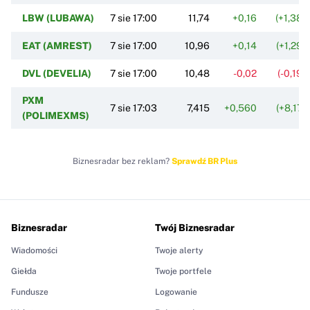
LBW (LUBAWA)
7 sie 17:00
11,74
+0,16
(+1,38%
EAT (AMREST)
7 sie 17:00
10,96
+0,14
(+1,29%
DVL (DEVELIA)
7 sie 17:00
10,48
-0,02
(-0,19%
PXM
7 sie 17:03
7,415
+0,560
(+8,17%
(POLIMEXMS)
Biznesradar bez reklam?
Sprawdź BR Plus
Biznesradar
Twój Biznesradar
Wiadomości
Twoje alerty
Giełda
Twoje portfele
Fundusze
Logowanie