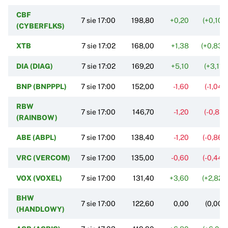
CBF
7 sie 17:00
198,80
+0,20
(+0,10%
(CYBERFLKS)
XTB
7 sie 17:02
168,00
+1,38
(+0,83%
DIA (DIAG)
7 sie 17:02
169,20
+5,10
(+3,11%
BNP (BNPPPL)
7 sie 17:00
152,00
-1,60
(-1,04%
RBW
7 sie 17:00
146,70
-1,20
(-0,81%
(RAINBOW)
ABE (ABPL)
7 sie 17:00
138,40
-1,20
(-0,86%
VRC (VERCOM)
7 sie 17:00
135,00
-0,60
(-0,44%
VOX (VOXEL)
7 sie 17:00
131,40
+3,60
(+2,82%
BHW
7 sie 17:00
122,60
0,00
(0,00%
(HANDLOWY)