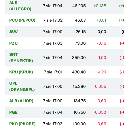
ALE
7 sie 17:04
46,205
+0,135
(+0,
(ALLEGRO)
PCO (PEPCO)
7 sie 17:02
46,67
+0,01
(+0,
JSW
7 sie 17:00
26,15
0,00
(0,
PZU
7 sie 17:03
73,06
-0,16
(-0,
SNT
7 sie 17:04
359,00
-1,00
(-0,
(SYNEKTIK)
KRU (KRUK)
7 sie 17:01
430,40
-1,20
(-0,
OPL
7 sie 17:00
15,380
-0,055
(-0,
(ORANGEPL)
ALR (ALIOR)
7 sie 17:00
134,75
-0,60
(-0,
PGE
7 sie 17:04
10,750
-0,050
(-0,
PKO (PKOBP)
7 sie 17:03
109,00
-0,66
(-0,