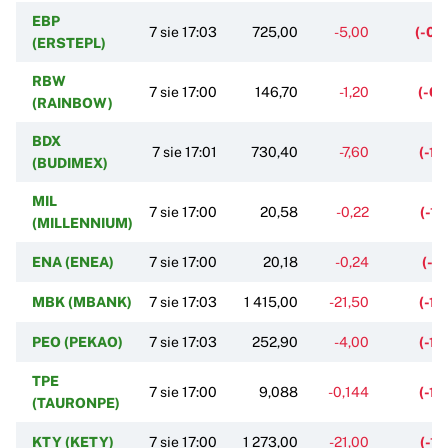
EBP
7 sie 17:03
725,00
-5,00
(-0,
(ERSTEPL)
RBW
7 sie 17:00
146,70
-1,20
(-0,
(RAINBOW)
BDX
7 sie 17:01
730,40
-7,60
(-1,
(BUDIMEX)
MIL
7 sie 17:00
20,58
-0,22
(-1,
(MILLENNIUM)
ENA (ENEA)
7 sie 17:00
20,18
-0,24
(-1
MBK (MBANK)
7 sie 17:03
1 415,00
-21,50
(-1,
PEO (PEKAO)
7 sie 17:03
252,90
-4,00
(-1,
TPE
7 sie 17:00
9,088
-0,144
(-1,
(TAURONPE)
KTY (KETY)
7 sie 17:00
1 273,00
-21,00
(-1,