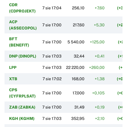
CDR
7 sie 17:04
256,10
+7,60
(+3,
(CDPROJEKT)
ACP
7 sie 17:00
217,60
+5,30
(+2,
(ASSECOPOL)
BFT
7 sie 17:00
5 540,00
+125,00
(+2,
(BENEFIT)
DNP (DINOPL)
7 sie 17:03
32,44
+0,41
(+1,
LPP
7 sie 17:03
22 220,00
+260,00
(+1,
XTB
7 sie 17:02
168,00
+1,38
(+0,
CPS
7 sie 17:00
17,000
+0,105
(+0,
(CYFRPLSAT)
ZAB (ZABKA)
7 sie 17:00
31,49
+0,19
(+0,
KGH (KGHM)
7 sie 17:03
352,95
+2,10
(+0,