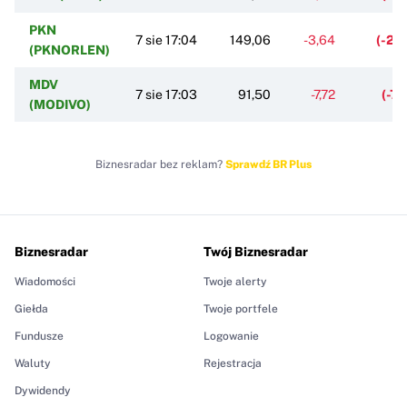
PKN
7 sie 17:04
149,06
-3,64
(-2,
(PKNORLEN)
MDV
7 sie 17:03
91,50
-7,72
(-7,
(MODIVO)
Biznesradar bez reklam?
Sprawdź BR Plus
Biznesradar
Twój Biznesradar
Wiadomości
Twoje alerty
Giełda
Twoje portfele
Fundusze
Logowanie
Waluty
Rejestracja
Dywidendy