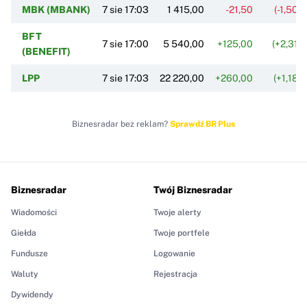
MBK (MBANK)
7 sie 17:03
1 415,00
-21,50
(-1,50%
BFT
7 sie 17:00
5 540,00
+125,00
(+2,31%
(BENEFIT)
LPP
7 sie 17:03
22 220,00
+260,00
(+1,18%
Biznesradar bez reklam?
Sprawdź BR Plus
Biznesradar
Twój Biznesradar
Wiadomości
Twoje alerty
Giełda
Twoje portfele
Fundusze
Logowanie
Waluty
Rejestracja
Dywidendy