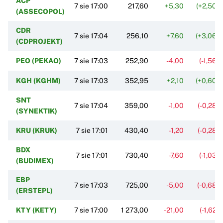
ACP
7 sie 17:00
217,60
+5,30
(+2,50%
(ASSECOPOL)
CDR
7 sie 17:04
256,10
+7,60
(+3,06%
(CDPROJEKT)
PEO (PEKAO)
7 sie 17:03
252,90
-4,00
(-1,56%
KGH (KGHM)
7 sie 17:03
352,95
+2,10
(+0,60%
SNT
7 sie 17:04
359,00
-1,00
(-0,28%
(SYNEKTIK)
KRU (KRUK)
7 sie 17:01
430,40
-1,20
(-0,28%
BDX
7 sie 17:01
730,40
-7,60
(-1,03%
(BUDIMEX)
EBP
7 sie 17:03
725,00
-5,00
(-0,68%
(ERSTEPL)
KTY (KETY)
7 sie 17:00
1 273,00
-21,00
(-1,62%