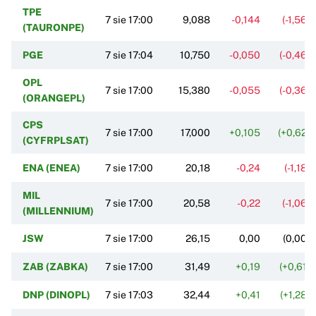
TPE
7 sie 17:00
9,088
-0,144
(-1,56%
(TAURONPE)
PGE
7 sie 17:04
10,750
-0,050
(-0,46%
OPL
7 sie 17:00
15,380
-0,055
(-0,36%
(ORANGEPL)
CPS
7 sie 17:00
17,000
+0,105
(+0,62%
(CYFRPLSAT)
ENA (ENEA)
7 sie 17:00
20,18
-0,24
(-1,18%
MIL
7 sie 17:00
20,58
-0,22
(-1,06%
(MILLENNIUM)
JSW
7 sie 17:00
26,15
0,00
(0,00%
ZAB (ZABKA)
7 sie 17:00
31,49
+0,19
(+0,61%
DNP (DINOPL)
7 sie 17:03
32,44
+0,41
(+1,28%