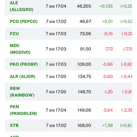
ALE
7 sie 17:04
46,205
+0,135
(+0,29%
(ALLEGRO)
PCO (PEPCO)
7 sie 17:02
46,67
+0,01
(+0,02%
PZU
7 sie 17:03
73,06
-0,16
(-0,22%
MDV
7 sie 17:03
91,50
-7,72
(-7,78%
(MODIVO)
PKO (PKOBP)
7 sie 17:03
109,00
-0,66
(-0,60%
ALR (ALIOR)
7 sie 17:00
134,75
-0,60
(-0,44%
RBW
7 sie 17:00
146,70
-1,20
(-0,81%
(RAINBOW)
PKN
7 sie 17:04
149,06
-3,64
(-2,38%
(PKNORLEN)
XTB
7 sie 17:02
168,00
+1,38
(+0,83%