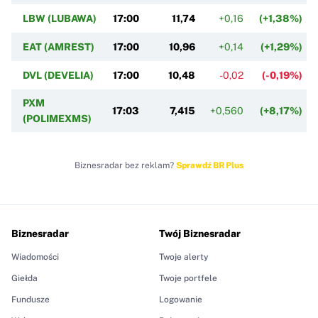
LBW (LUBAWA)
17:00
11,74
+0,16
(+1,38%)
EAT (AMREST)
17:00
10,96
+0,14
(+1,29%)
DVL (DEVELIA)
17:00
10,48
-0,02
(-0,19%)
PXM
17:03
7,415
+0,560
(+8,17%)
(POLIMEXMS)
Biznesradar bez reklam?
Sprawdź BR Plus
Biznesradar
Twój Biznesradar
Wiadomości
Twoje alerty
Giełda
Twoje portfele
Fundusze
Logowanie