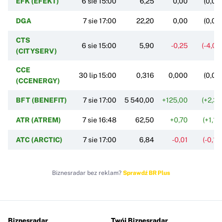
EFK (EFEKT)
6 sie 15:00
6,25
0,00
(0,00
DGA
7 sie 17:00
22,20
0,00
(0,00
CTS
6 sie 15:00
5,90
-0,25
(-4,0
(CITYSERV)
CCE
30 lip 15:00
0,316
0,000
(0,00
(CCENERGY)
BFT (BENEFIT)
7 sie 17:00
5 540,00
+125,00
(+2,3
ATR (ATREM)
7 sie 16:48
62,50
+0,70
(+1,1
ATC (ARCTIC)
7 sie 17:00
6,84
-0,01
(-0,1
Biznesradar bez reklam?
Sprawdź BR Plus
Biznesradar
Twój Biznesradar