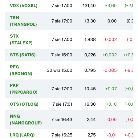
VOX (VOXEL)
7 sie 17:00
131,40
+3,60
(+2,82
TRN
7 sie 17:00
13,30
0,00
(0,00
(TRANSPOL)
STX
7 sie 17:00
1,838
-0,002
(-0,1
(STALEXP)
STS (SATIS)
7 sie 15:00
0,226
+0,002
(+0,89
REG
30 wrz 15:00
0,795
-0,085
(-9,66
(REGNON)
PKP
7 sie 17:00
10,45
+0,07
(+0,67
(PKPCARGO)
OTS (OTLOG)
7 sie 17:01
16,30
+0,10
(+0,62
NNG
7 sie 16:43
2,44
-0,00
(-0,2
(NANOGROUP)
LRQ (LARQ)
7 sie 16:25
2,75
-0,01
(-0,36