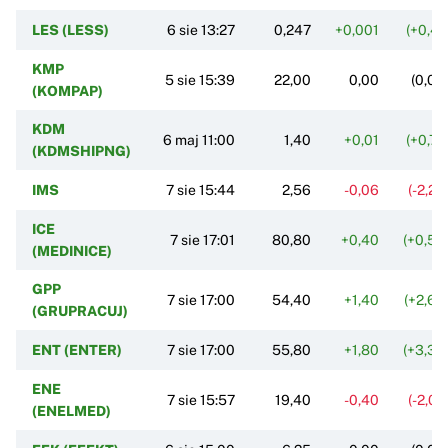
LES (LESS)
6 sie 13:27
0,247
+0,001
(+0,41
KMP
5 sie 15:39
22,00
0,00
(0,00
(KOMPAP)
KDM
6 maj 11:00
1,40
+0,01
(+0,72
(KDMSHIPNG)
IMS
7 sie 15:44
2,56
-0,06
(-2,2
ICE
7 sie 17:01
80,80
+0,40
(+0,50
(MEDINICE)
GPP
7 sie 17:00
54,40
+1,40
(+2,64
(GRUPRACUJ)
ENT (ENTER)
7 sie 17:00
55,80
+1,80
(+3,33
ENE
7 sie 15:57
19,40
-0,40
(-2,0
(ENELMED)