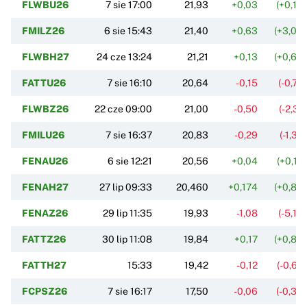
FLWBU26
7 sie 17:00
21,93
+0,03
(+0,14
FMILZ26
6 sie 15:43
21,40
+0,63
(+3,03
FLWBH27
24 cze 13:24
21,21
+0,13
(+0,64
FATTU26
7 sie 16:10
20,64
-0,15
(-0,72
FLWBZ26
22 cze 09:00
21,00
-0,50
(-2,31
FMILU26
7 sie 16:37
20,83
-0,29
(-1,37
FENAU26
6 sie 12:21
20,56
+0,04
(+0,17
FENAH27
27 lip 09:33
20,460
+0,174
(+0,86
FENAZ26
29 lip 11:35
19,93
-1,08
(-5,15
FATTZ26
30 lip 11:08
19,84
+0,17
(+0,84
FATTH27
15:33
19,42
-0,12
(-0,62
FCPSZ26
7 sie 16:17
17,50
-0,06
(-0,36