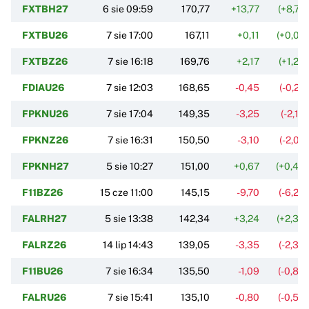
FXTBH27
6 sie 09:59
170,77
+13,77
(+8,77
FXTBU26
7 sie 17:00
167,11
+0,11
(+0,07
FXTBZ26
7 sie 16:18
169,76
+2,17
(+1,29
FDIAU26
7 sie 12:03
168,65
-0,45
(-0,27
FPKNU26
7 sie 17:04
149,35
-3,25
(-2,13
FPKNZ26
7 sie 16:31
150,50
-3,10
(-2,02
FPKNH27
5 sie 10:27
151,00
+0,67
(+0,45
F11BZ26
15 cze 11:00
145,15
-9,70
(-6,26
FALRH27
5 sie 13:38
142,34
+3,24
(+2,33
FALRZ26
14 lip 14:43
139,05
-3,35
(-2,35
F11BU26
7 sie 16:34
135,50
-1,09
(-0,80
FALRU26
7 sie 15:41
135,10
-0,80
(-0,59