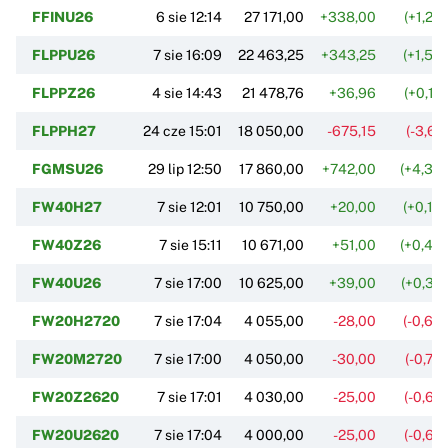
FFINU26
6 sie 12:14
27 171,00
+338,00
(+1,26
FLPPU26
7 sie 16:09
22 463,25
+343,25
(+1,55
FLPPZ26
4 sie 14:43
21 478,76
+36,96
(+0,17
FLPPH27
24 cze 15:01
18 050,00
-675,15
(-3,61
FGMSU26
29 lip 12:50
17 860,00
+742,00
(+4,33
FW40H27
7 sie 12:01
10 750,00
+20,00
(+0,19
FW40Z26
7 sie 15:11
10 671,00
+51,00
(+0,48
FW40U26
7 sie 17:00
10 625,00
+39,00
(+0,37
FW20H2720
7 sie 17:04
4 055,00
-28,00
(-0,69
FW20M2720
7 sie 17:00
4 050,00
-30,00
(-0,74
FW20Z2620
7 sie 17:01
4 030,00
-25,00
(-0,62
FW20U2620
7 sie 17:04
4 000,00
-25,00
(-0,62