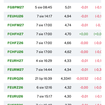
FGBPM27
5 sie 08:45
5,01
-0,01
(-0,16
FEUHU26
7 sie 14:17
4,94
-0,01
(-0,18
FCHFM27
7 sie 17:00
4,74
-0,01
(-0,11
FCHFH27
7 sie 17:00
4,70
+0,00
(+0,00
FCHFZ26
7 sie 17:00
4,66
-0,00
(-0,04
FCHFU26
7 sie 17:00
4,62
-0,00
(-0,01
FEURH27
4 sie 16:29
4,33
-0,01
(-0,16
FEURM27
7 sie 14:44
4,34
-0,01
(-0,30
FEURQ26
21 lip 16:39
4,3341
-0,0032
(-0,07
FEURZ26
6 sie 12:16
4,32
-0,00
(-0,06
FEURU26
7 sie 15:17
4,30
-0,01
(-0,12