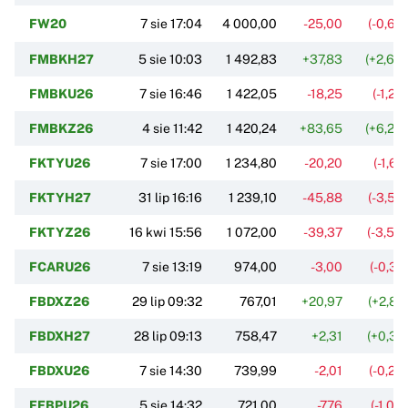
FW20
7 sie 17:04
4 000,00
-25,00
(-0,62
FMBKH27
5 sie 10:03
1 492,83
+37,83
(+2,60
FMBKU26
7 sie 16:46
1 422,05
-18,25
(-1,27
FMBKZ26
4 sie 11:42
1 420,24
+83,65
(+6,26
FKTYU26
7 sie 17:00
1 234,80
-20,20
(-1,61
FKTYH27
31 lip 16:16
1 239,10
-45,88
(-3,57
FKTYZ26
16 kwi 15:56
1 072,00
-39,37
(-3,54
FCARU26
7 sie 13:19
974,00
-3,00
(-0,31
FBDXZ26
29 lip 09:32
767,01
+20,97
(+2,81
FBDXH27
28 lip 09:13
758,47
+2,31
(+0,31
FBDXU26
7 sie 14:30
739,99
-2,01
(-0,27
FEBPU26
5 sie 14:32
721,00
-7,76
(-1,06