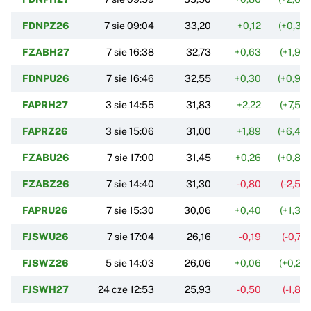
FDNPZ26
7 sie 09:04
33,20
+0,12
(+0,37
FZABH27
7 sie 16:38
32,73
+0,63
(+1,95
FDNPU26
7 sie 16:46
32,55
+0,30
(+0,94
FAPRH27
3 sie 14:55
31,83
+2,22
(+7,50
FAPRZ26
3 sie 15:06
31,00
+1,89
(+6,49
FZABU26
7 sie 17:00
31,45
+0,26
(+0,83
FZABZ26
7 sie 14:40
31,30
-0,80
(-2,50
FAPRU26
7 sie 15:30
30,06
+0,40
(+1,35
FJSWU26
7 sie 17:04
26,16
-0,19
(-0,72
FJSWZ26
5 sie 14:03
26,06
+0,06
(+0,22
FJSWH27
24 cze 12:53
25,93
-0,50
(-1,88