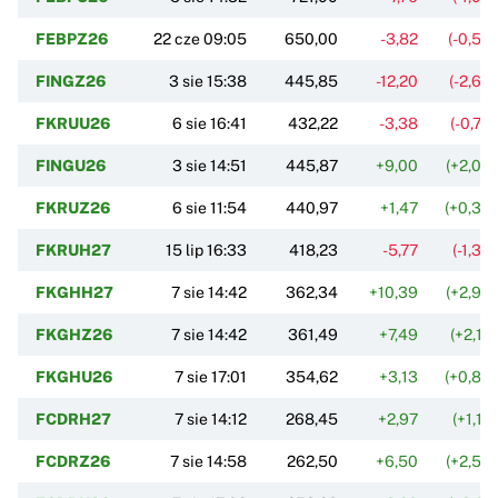
FEBPZ26
22 cze 09:05
650,00
-3,82
(-0,58
FINGZ26
3 sie 15:38
445,85
-12,20
(-2,66
FKRUU26
6 sie 16:41
432,22
-3,38
(-0,78
FINGU26
3 sie 14:51
445,87
+9,00
(+2,06
FKRUZ26
6 sie 11:54
440,97
+1,47
(+0,33
FKRUH27
15 lip 16:33
418,23
-5,77
(-1,36
FKGHH27
7 sie 14:42
362,34
+10,39
(+2,95
FKGHZ26
7 sie 14:42
361,49
+7,49
(+2,12
FKGHU26
7 sie 17:01
354,62
+3,13
(+0,89
FCDRH27
7 sie 14:12
268,45
+2,97
(+1,12
FCDRZ26
7 sie 14:58
262,50
+6,50
(+2,54