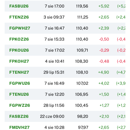
FASBU26
7 sie 17:00
119,56
+5,92
(+5,21
FTENZ26
3 sie 09:37
111,25
+2,65
(+2,44
FGPWH27
7 sie 16:47
110,40
+2,39
(+2,21
FPKOZ26
7 sie 15:33
110,40
-0,50
(-0,45
FPKOU26
7 sie 17:02
109,71
-0,29
(-0,26
FPKOH27
4 sie 10:41
108,30
-0,48
(-0,44
FTENH27
29 lip 15:31
108,10
+4,90
(+4,75
FGPWU26
7 sie 16:49
107,02
+4,02
(+3,90
FTENU26
7 sie 12:20
106,95
+1,50
(+1,42
FGPWZ26
28 lip 11:56
100,45
+1,27
(+1,28
FASBZ26
22 cze 09:00
98,20
+2,10
(+2,19
FMDVH27
4 sie 10:28
97,97
+2,65
(+2,78