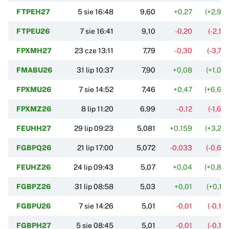
FTPEH27
5 sie 16:48
9,60
+0,27
(+2,90
FTPEU26
7 sie 16:41
9,10
-0,20
(-2,15
FPXMH27
23 cze 13:11
7,79
-0,30
(-3,76
FMABU26
31 lip 10:37
7,90
+0,08
(+1,05
FPXMU26
7 sie 14:52
7,46
+0,47
(+6,65
FPXMZ26
8 lip 11:20
6,99
-0,12
(-1,63
FEUHH27
29 lip 09:23
5,081
+0,159
(+3,23
FGBPQ26
21 lip 17:00
5,072
-0,033
(-0,65
FEUHZ26
24 lip 09:43
5,07
+0,04
(+0,80
FGBPZ26
31 lip 08:58
5,03
+0,01
(+0,17
FGBPU26
7 sie 14:26
5,01
-0,01
(-0,14
FGBPH27
5 sie 08:45
5,01
-0,01
(-0,13