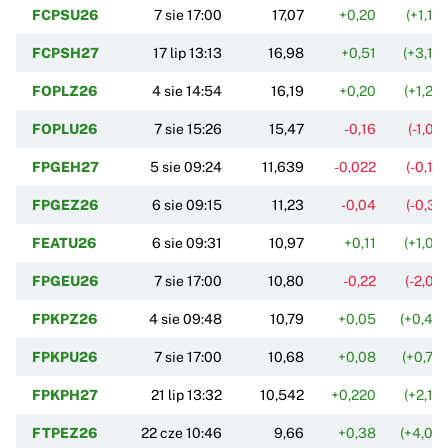
FCPSU26
7 sie 17:00
17,07
+0,20
(+1,18
FCPSH27
17 lip 13:13
16,98
+0,51
(+3,10
FOPLZ26
4 sie 14:54
16,19
+0,20
(+1,25
FOPLU26
7 sie 15:26
15,47
-0,16
(-1,02
FPGEH27
5 sie 09:24
11,639
-0,022
(-0,19
FPGEZ26
6 sie 09:15
11,23
-0,04
(-0,31
FEATU26
6 sie 09:31
10,97
+0,11
(+1,02
FPGEU26
7 sie 17:00
10,80
-0,22
(-2,02
FPKPZ26
4 sie 09:48
10,79
+0,05
(+0,43
FPKPU26
7 sie 17:00
10,68
+0,08
(+0,75
FPKPH27
21 lip 13:32
10,542
+0,220
(+2,13
FTPEZ26
22 cze 10:46
9,66
+0,38
(+4,04