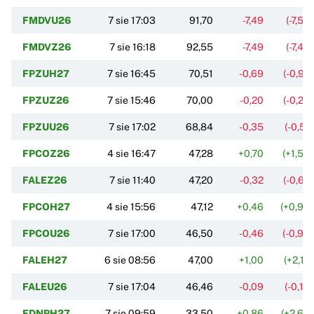
FMDVU26
7 sie 17:03
91,70
-7,49
(-7,55
FMDVZ26
7 sie 16:18
92,55
-7,49
(-7,49
FPZUH27
7 sie 16:45
70,51
-0,69
(-0,97
FPZUZ26
7 sie 15:46
70,00
-0,20
(-0,28
FPZUU26
7 sie 17:02
68,84
-0,35
(-0,51
FPCOZ26
4 sie 16:47
47,28
+0,70
(+1,50
FALEZ26
7 sie 11:40
47,20
-0,32
(-0,67
FPCOH27
4 sie 15:56
47,12
+0,46
(+0,99
FPCOU26
7 sie 17:00
46,50
-0,46
(-0,98
FALEH27
6 sie 08:56
47,00
+1,00
(+2,17
FALEU26
7 sie 17:04
46,46
-0,09
(-0,19
FDNPH27
7 sie 09:59
33,50
+0,86
(+2,63