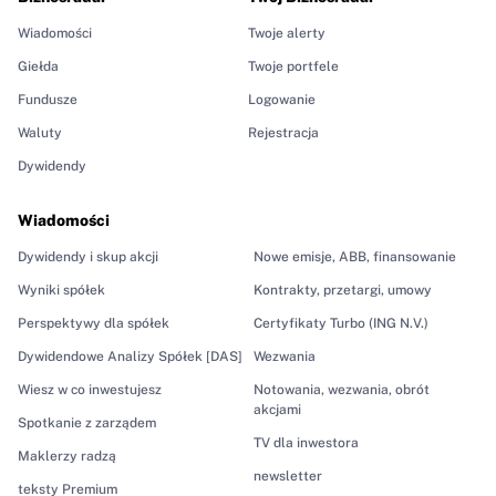
Wiadomości
Twoje alerty
Giełda
Twoje portfele
Fundusze
Logowanie
Waluty
Rejestracja
Dywidendy
Wiadomości
Dywidendy i skup akcji
Nowe emisje, ABB, finansowanie
Wyniki spółek
Kontrakty, przetargi, umowy
Perspektywy dla spółek
Certyfikaty Turbo (ING N.V.)
Dywidendowe Analizy Spółek [DAS]
Wezwania
Wiesz w co inwestujesz
Notowania, wezwania, obrót
akcjami
Spotkanie z zarządem
TV dla inwestora
Maklerzy radzą
newsletter
teksty Premium