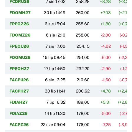
FCDRU26
7 sie 17:02
258,28
+8,28
(+3,31
FDOMH27
30 lip 14:19
260,00
+7,03
(+2,78
FPEOZ26
6 sie 15:04
258,60
+1,80
(+0,70
FDOMZ26
6 sie 12:10
258,00
-2,00
(-0,77
FPEOU26
7 sie 17:00
254,15
-4,02
(-1,56
FDOMU26
16 lip 08:45
251,00
-6,00
(-2,33
FPEOH27
17 lip 14:50
232,20
-2,90
(-1,23
FACPU26
6 sie 13:25
210,60
-1,60
(-0,75
FACPH27
30 lip 11:41
200,62
+4,78
(+2,44
FDIAH27
7 lip 16:32
189,00
+5,31
(+2,89
FDIAZ26
14 lip 11:30
178,00
-5,00
(-2,73
FACPZ26
22 cze 09:04
176,00
-7,25
(-3,96