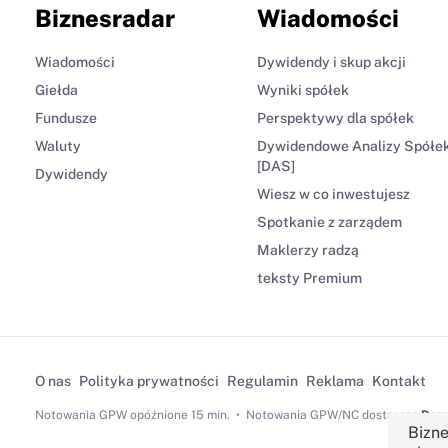
Biznesradar
Wiadomości
Wiadomości
Dywidendy i skup akcji
Giełda
Wyniki spółek
Fundusze
Perspektywy dla spółek
Waluty
Dywidendowe Analizy Spółe
[DAS]
Dywidendy
Wiesz w co inwestujesz
Spotkanie z zarządem
Maklerzy radzą
teksty Premium
O nas
Polityka prywatności
Regulamin
Reklama
Kontakt
Notowania GPW
opóźnione 15 min.
Notowania GPW/NC dostarcza
Dom 
Bizne