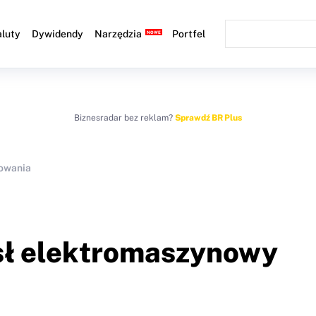
luty
Dywidendy
Narzędzia
Portfel
Biznesradar bez reklam?
Sprawdź BR Plus
owania
sł elektromaszynowy