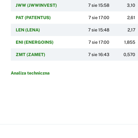
JWW (JWWINVEST)
7 sie 15:58
3,10
PAT (PATENTUS)
7 sie 17:00
2,61
LEN (LENA)
7 sie 15:48
2,17
ENI (ENERGOINS)
7 sie 17:00
1,855
ZMT (ZAMET)
7 sie 16:43
0,570
Analiza techniczna