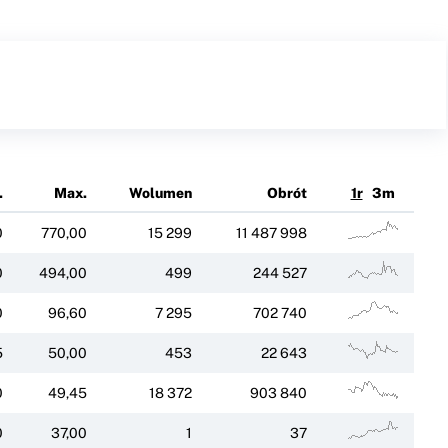
.
Max.
Wolumen
Obrót
1r
3m
0
770,00
15 299
11 487 998
0
494,00
499
244 527
0
96,60
7 295
702 740
5
50,00
453
22 643
0
49,45
18 372
903 840
0
37,00
1
37