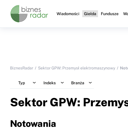
Wiadomości
Giełda
Fundusze
Wa
BiznesRadar
Sektor GPW: Przemysł elektromaszynowy
Not
Typ
Indeks
Branża
Sektor GPW: Przemy
Notowania