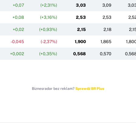
+0,07
(+2,31%)
3,03
3,09
3,0
+0,08
(+3,16%)
2,53
2,53
2,5
+0,02
(+0,93%)
2,15
2,18
2,1
-0,045
(-2,37%)
1,900
1,865
1,80
+0,002
(+0,35%)
0,568
0,570
0,56
Biznesradar bez reklam?
Sprawdź BR Plus