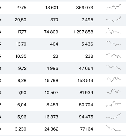
0
27,75
13 601
369 073
0
20,50
370
7 495
8
17,77
74 809
1 297 858
5
13,70
404
5 436
5
10,35
23
238
8
9,72
4 996
47 664
3
9,28
16 798
153 513
6
7,90
10 507
81 939
2
6,04
8 459
50 704
8
5,96
16 373
94 475
0
3,230
24 362
77 164