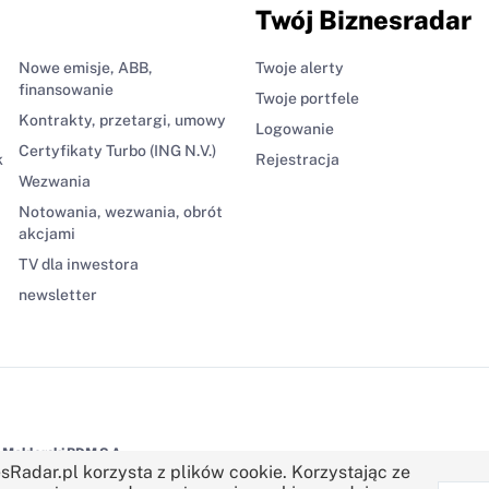
Twój Biznesradar
Nowe emisje, ABB,
Twoje alerty
finansowanie
Twoje portfele
Kontrakty, przetargi, umowy
Logowanie
Certyfikaty Turbo (ING N.V.)
k
Rejestracja
Wezwania
Notowania, wezwania, obrót
akcjami
TV dla inwestora
newsletter
Maklerski BDM S.A.
sRadar.pl korzysta z plików cookie. Korzystając ze