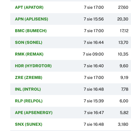
APT (APATOR)
7 sie 17:00
27,60
APN (APLISENS)
7 sie 15:56
20,30
BMC (BUMECH)
7 sie 17:00
17,12
SON (SONEL)
7 sie 16:44
13,70
RMK (REMAK)
7 sie 09:00
10,35
HDR (HYDROTOR)
7 sie 16:40
9,60
ZRE (ZREMB)
7 sie 17:00
9,19
INL (INTROL)
7 sie 16:48
7,78
RLP (RELPOL)
7 sie 15:39
6,00
APE (APSENERGY)
7 sie 16:47
5,82
SNX (SUNEX)
7 sie 16:48
3,180