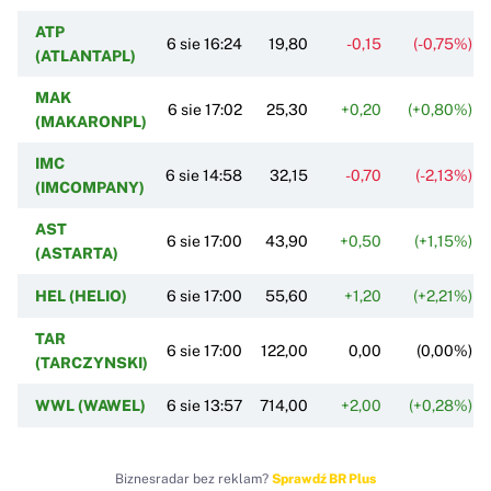
ATP
6 sie 16:24
19,80
-0,15
(-0,75%)
(ATLANTAPL)
MAK
6 sie 17:02
25,30
+0,20
(+0,80%)
(MAKARONPL)
IMC
6 sie 14:58
32,15
-0,70
(-2,13%)
(IMCOMPANY)
AST
6 sie 17:00
43,90
+0,50
(+1,15%)
(ASTARTA)
HEL (HELIO)
6 sie 17:00
55,60
+1,20
(+2,21%)
TAR
6 sie 17:00
122,00
0,00
(0,00%)
(TARCZYNSKI)
WWL (WAWEL)
6 sie 13:57
714,00
+2,00
(+0,28%)
Biznesradar bez reklam?
Sprawdź BR Plus