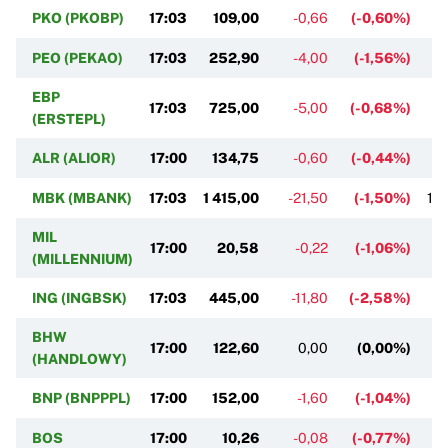
PKO (PKOBP)
17:03
109,00
-0,66
(-0,60%)
1
PEO (PEKAO)
17:03
252,90
-4,00
(-1,56%)
2
EBP
17:03
725,00
-5,00
(-0,68%)
7
(ERSTEPL)
ALR (ALIOR)
17:00
134,75
-0,60
(-0,44%)
1
MBK (MBANK)
17:03
1 415,00
-21,50
(-1,50%)
1 
MIL
17:00
20,58
-0,22
(-1,06%)
(MILLENNIUM)
ING (INGBSK)
17:03
445,00
-11,80
(-2,58%)
4
BHW
17:00
122,60
0,00
(0,00%)
(HANDLOWY)
BNP (BNPPPL)
17:00
152,00
-1,60
(-1,04%)
1
BOS
17:00
10,26
-0,08
(-0,77%)