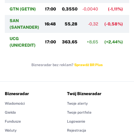
GTN (GETIN)
17:00
0,3550
-0,0040
(-1,11%)
0
SAN
16:48
55,28
-0,32
(-0,58%)
(SANTANDER)
UCG
17:00
363,65
+8,65
(+2,44%)
3
(UNICREDIT)
Biznesradar bez reklam?
Sprawdź BR Plus
Biznesradar
Twój Biznesradar
Wiadomości
Twoje alerty
Giełda
Twoje portfele
Fundusze
Logowanie
Waluty
Rejestracja