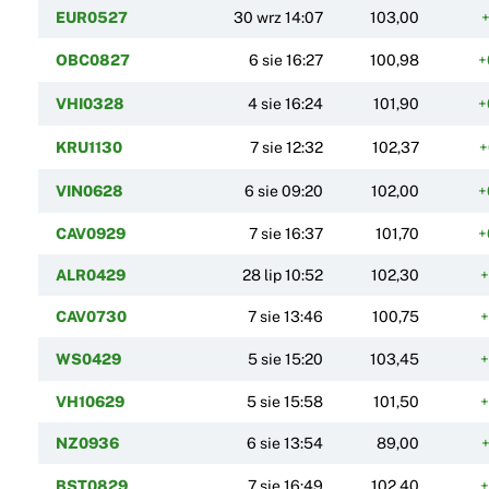
EUR0527
30 wrz 14:07
103,00
+
OBC0827
6 sie 16:27
100,98
+
VHI0328
4 sie 16:24
101,90
+
KRU1130
7 sie 12:32
102,37
+
VIN0628
6 sie 09:20
102,00
+
CAV0929
7 sie 16:37
101,70
+
ALR0429
28 lip 10:52
102,30
+
CAV0730
7 sie 13:46
100,75
+
WS0429
5 sie 15:20
103,45
+
VH10629
5 sie 15:58
101,50
+
NZ0936
6 sie 13:54
89,00
+
BST0829
7 sie 16:49
102,40
+