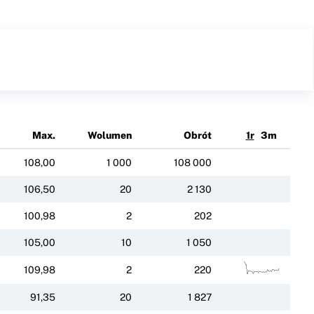
Max.
Wolumen
Obrót
1r
3m
108,00
1 000
108 000
106,50
20
2 130
100,98
2
202
105,00
10
1 050
109,98
2
220
91,35
20
1 827