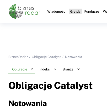
Wiadomości
Giełda
Fundusze
Wa
BiznesRadar
Obligacje Catalyst
Notowania
Obligacje
Indeks
Branża
Obligacje Catalyst
Notowania