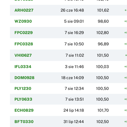
ARH0227
26 cze 16:48
101,62
+
WZ0930
5 sie 09:01
98,60
+
FPC0229
7 sie 16:29
102,80
+
FPC0328
7 sie 10:50
96,89
+
VHI0627
7 sie 11:02
101,50
+
IFL0334
3 sie 11:46
100,03
+
DOM0928
18 cze 14:09
100,50
+
PLY1230
7 sie 12:34
100,50
+
PLY0633
7 sie 13:51
100,50
+
ECH0829
24 lip 14:18
101,70
+
BFT0330
31 lip 12:44
102,50
+