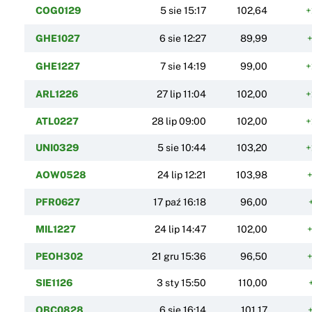
COG0129
5 sie 15:17
102,64
+
GHE1027
6 sie 12:27
89,99
+
GHE1227
7 sie 14:19
99,00
+
ARL1226
27 lip 11:04
102,00
+
ATL0227
28 lip 09:00
102,00
+
UNI0329
5 sie 10:44
103,20
+
AOW0528
24 lip 12:21
103,98
+
PFR0627
17 paź 16:18
96,00
MIL1227
24 lip 14:47
102,00
+
PEOH302
21 gru 15:36
96,50
+
SIE1126
3 sty 15:50
110,00
OBC0828
6 sie 16:14
101,17