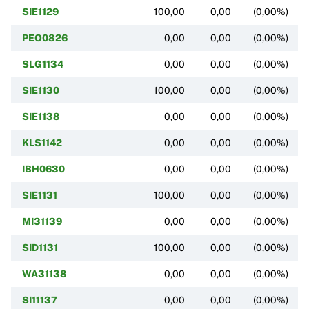
SIE1129
100,00
0,00
(0,00%)
1
PEO0826
0,00
0,00
(0,00%)
SLG1134
0,00
0,00
(0,00%)
SIE1130
100,00
0,00
(0,00%)
1
SIE1138
0,00
0,00
(0,00%)
KLS1142
0,00
0,00
(0,00%)
IBH0630
0,00
0,00
(0,00%)
SIE1131
100,00
0,00
(0,00%)
1
MI31139
0,00
0,00
(0,00%)
SID1131
100,00
0,00
(0,00%)
1
WA31138
0,00
0,00
(0,00%)
SI11137
0,00
0,00
(0,00%)