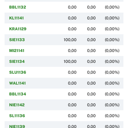
BBL1132
0,00
0,00
(0,00%)
KL11141
0,00
0,00
(0,00%)
KRA1129
0,00
0,00
(0,00%)
SIE1133
100,00
0,00
(0,00%)
1
MI21141
0,00
0,00
(0,00%)
SIE1134
100,00
0,00
(0,00%)
1
SLU1136
0,00
0,00
(0,00%)
WAL1141
0,00
0,00
(0,00%)
BBL1134
0,00
0,00
(0,00%)
NIE1142
0,00
0,00
(0,00%)
SL11136
0,00
0,00
(0,00%)
NIE1139
0,00
0,00
(0,00%)