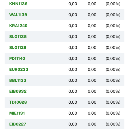
KNN1136
0,00
0,00
(0,00%)
WAL1139
0,00
0,00
(0,00%)
KRA1240
0,00
0,00
(0,00%)
SLG1135
0,00
0,00
(0,00%)
SLG1128
0,00
0,00
(0,00%)
PD11140
0,00
0,00
(0,00%)
EUR0233
0,00
0,00
(0,00%)
BBL1133
0,00
0,00
(0,00%)
EIB0932
0,00
0,00
(0,00%)
TD10628
0,00
0,00
(0,00%)
MIE1131
0,00
0,00
(0,00%)
EIB0227
0,00
0,00
(0,00%)