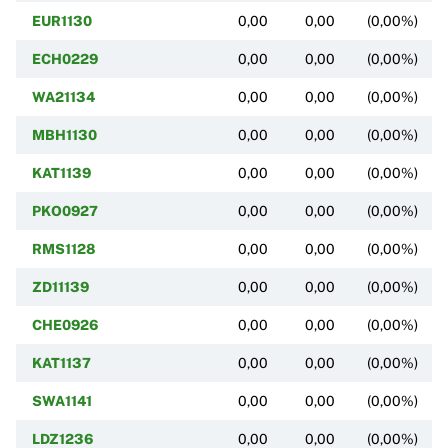
EUR1130
0,00
0,00
(0,00%)
ECH0229
0,00
0,00
(0,00%)
WA21134
0,00
0,00
(0,00%)
MBH1130
0,00
0,00
(0,00%)
KAT1139
0,00
0,00
(0,00%)
PKO0927
0,00
0,00
(0,00%)
RMS1128
0,00
0,00
(0,00%)
ZD11139
0,00
0,00
(0,00%)
CHE0926
0,00
0,00
(0,00%)
KAT1137
0,00
0,00
(0,00%)
SWA1141
0,00
0,00
(0,00%)
LDZ1236
0,00
0,00
(0,00%)