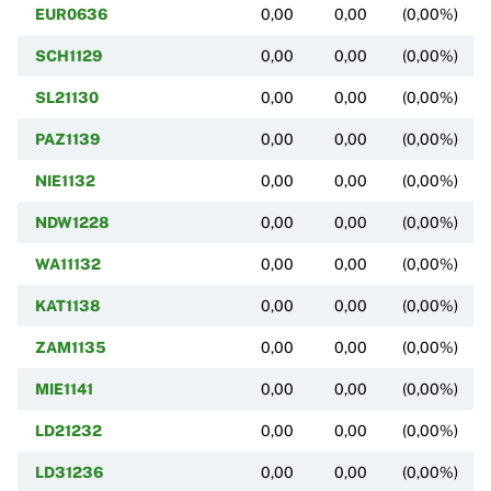
EUR0636
0,00
0,00
(0,00%)
SCH1129
0,00
0,00
(0,00%)
SL21130
0,00
0,00
(0,00%)
PAZ1139
0,00
0,00
(0,00%)
NIE1132
0,00
0,00
(0,00%)
NDW1228
0,00
0,00
(0,00%)
WA11132
0,00
0,00
(0,00%)
KAT1138
0,00
0,00
(0,00%)
ZAM1135
0,00
0,00
(0,00%)
MIE1141
0,00
0,00
(0,00%)
LD21232
0,00
0,00
(0,00%)
LD31236
0,00
0,00
(0,00%)