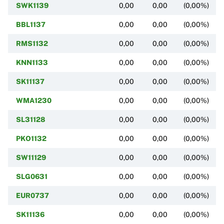
SWK1139
0,00
0,00
(0,00%)
BBL1137
0,00
0,00
(0,00%)
RMS1132
0,00
0,00
(0,00%)
KNN1133
0,00
0,00
(0,00%)
SK11137
0,00
0,00
(0,00%)
WMA1230
0,00
0,00
(0,00%)
SL31128
0,00
0,00
(0,00%)
PKO1132
0,00
0,00
(0,00%)
SW11129
0,00
0,00
(0,00%)
SLG0631
0,00
0,00
(0,00%)
EUR0737
0,00
0,00
(0,00%)
SK11136
0,00
0,00
(0,00%)