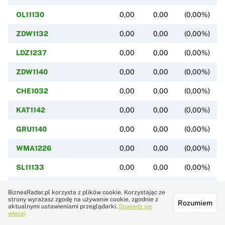
OL11130
0,00
0,00
(0,00%)
ZDW1132
0,00
0,00
(0,00%)
LDZ1237
0,00
0,00
(0,00%)
ZDW1140
0,00
0,00
(0,00%)
CHE1032
0,00
0,00
(0,00%)
KAT1142
0,00
0,00
(0,00%)
GRU1140
0,00
0,00
(0,00%)
WMA1226
0,00
0,00
(0,00%)
SL11133
0,00
0,00
(0,00%)
FWA0931
0,00
0,00
(0,00%)
BiznesRadar.pl korzysta z plików cookie. Korzystając ze
strony wyrażasz zgodę na używanie cookie, zgodnie z
Rozumiem
SL11130
0,00
0,00
(0,00%)
aktualnymi ustawieniami przeglądarki.
Dowiedz się
więcej
ZGM1136
0,00
0,00
(0,00%)