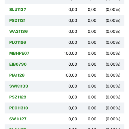
SLU1137
0,00
0,00
(0,00%)
PSZ1131
0,00
0,00
(0,00%)
WA31136
0,00
0,00
(0,00%)
PLO1126
0,00
0,00
(0,00%)
MBHPE07
100,00
0,00
(0,00%)
1
EIB0730
0,00
0,00
(0,00%)
PIA1128
100,00
0,00
(0,00%)
1
SWK1133
0,00
0,00
(0,00%)
PSZ1129
0,00
0,00
(0,00%)
PEOH310
0,00
0,00
(0,00%)
SW11127
0,00
0,00
(0,00%)