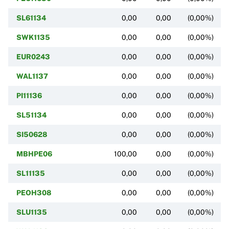
SL61134
0,00
0,00
(0,00%)
SWK1135
0,00
0,00
(0,00%)
EUR0243
0,00
0,00
(0,00%)
WAL1137
0,00
0,00
(0,00%)
PI11136
0,00
0,00
(0,00%)
SL51134
0,00
0,00
(0,00%)
SI50628
0,00
0,00
(0,00%)
MBHPE06
100,00
0,00
(0,00%)
1
SL11135
0,00
0,00
(0,00%)
PEOH308
0,00
0,00
(0,00%)
SLU1135
0,00
0,00
(0,00%)