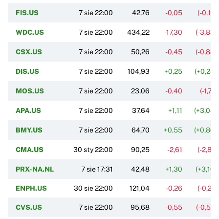
FIS.US
7 sie 22:00
42,76
-0,05
(-0,12
WDC.US
7 sie 22:00
434,22
-17,30
(-3,83
CSX.US
7 sie 22:00
50,26
-0,45
(-0,88
DIS.US
7 sie 22:00
104,93
+0,25
(+0,24
MOS.US
7 sie 22:00
23,06
-0,40
(-1,71
APA.US
7 sie 22:00
37,64
+1,11
(+3,04
BMY.US
7 sie 22:00
64,70
+0,55
(+0,86
CMA.US
30 sty 22:00
90,25
-2,61
(-2,81
PRX-NA.NL
7 sie 17:31
42,48
+1,30
(+3,16
ENPH.US
30 sie 22:00
121,04
-0,26
(-0,21
CVS.US
7 sie 22:00
95,68
-0,55
(-0,57