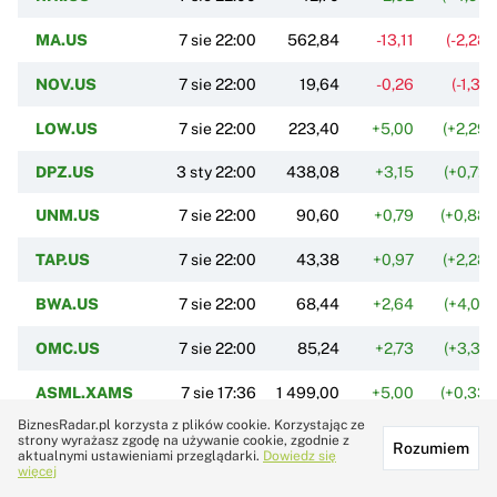
MA.US
7 sie 22:00
562,84
-13,11
(-2,28
NOV.US
7 sie 22:00
19,64
-0,26
(-1,31
LOW.US
7 sie 22:00
223,40
+5,00
(+2,29
DPZ.US
3 sty 22:00
438,08
+3,15
(+0,72
UNM.US
7 sie 22:00
90,60
+0,79
(+0,88
TAP.US
7 sie 22:00
43,38
+0,97
(+2,28
BWA.US
7 sie 22:00
68,44
+2,64
(+4,01
OMC.US
7 sie 22:00
85,24
+2,73
(+3,31
ASML.XAMS
7 sie 17:36
1 499,00
+5,00
(+0,33
BiznesRadar.pl korzysta z plików cookie. Korzystając ze
AMCR.US
7 sie 22:00
47,87
+0,81
(+1,72
strony wyrażasz zgodę na używanie cookie, zgodnie z
Rozumiem
aktualnymi ustawieniami przeglądarki.
Dowiedz się
więcej
DBO.XTSE
7 sie 21:59
1,27
-0,03
(-1,94