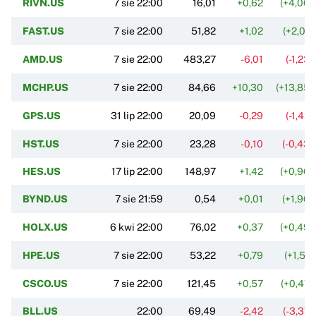
RIVN.US
7 sie 22:00
16,01
+0,62
(+4,06
FAST.US
7 sie 22:00
51,82
+1,02
(+2,01
AMD.US
7 sie 22:00
483,27
-6,01
(-1,23
MCHP.US
7 sie 22:00
84,66
+10,30
(+13,85
GPS.US
31 lip 22:00
20,09
-0,29
(-1,42
HST.US
7 sie 22:00
23,28
-0,10
(-0,43
HES.US
17 lip 22:00
148,97
+1,42
(+0,96
BYND.US
7 sie 21:59
0,54
+0,01
(+1,96
HOLX.US
6 kwi 22:00
76,02
+0,37
(+0,49
HPE.US
7 sie 22:00
53,22
+0,79
(+1,51
CSCO.US
7 sie 22:00
121,45
+0,57
(+0,47
BLL.US
22:00
69,49
-2,42
(-3,37