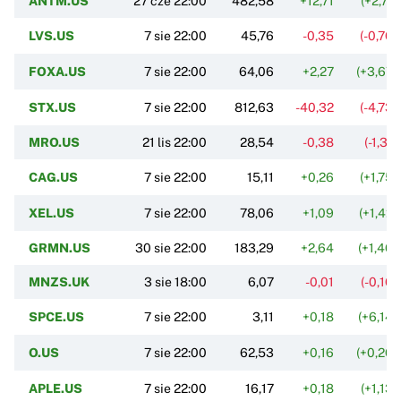
ANTM.US
27 cze 22:00
482,58
+12,71
(+2,71
LVS.US
7 sie 22:00
45,76
-0,35
(-0,76
FOXA.US
7 sie 22:00
64,06
+2,27
(+3,67
STX.US
7 sie 22:00
812,63
-40,32
(-4,73
MRO.US
21 lis 22:00
28,54
-0,38
(-1,31
CAG.US
7 sie 22:00
15,11
+0,26
(+1,75
XEL.US
7 sie 22:00
78,06
+1,09
(+1,42
GRMN.US
30 sie 22:00
183,29
+2,64
(+1,46
MNZS.UK
3 sie 18:00
6,07
-0,01
(-0,16
SPCE.US
7 sie 22:00
3,11
+0,18
(+6,14
O.US
7 sie 22:00
62,53
+0,16
(+0,26
APLE.US
7 sie 22:00
16,17
+0,18
(+1,13