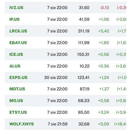
IVZ.US
7 sie 22:00
31,60
-0,10
(-0,30
IP.US
7 sie 22:00
41,59
+1,06
(+2,60
LRCX.US
7 sie 22:00
311,19
+5,42
(+1,77
EBAY.US
7 sie 22:00
111,99
+1,85
(+1,68
ICE.US
7 sie 22:00
150,31
+0,56
(+0,37
AI.US
7 sie 22:00
10,22
+0,36
(+3,65
EXPD.US
30 sie 22:00
123,41
+1,24
(+1,01
MDT.US
7 sie 22:00
87,19
+1,27
(+1,48
MO.US
7 sie 22:00
68,33
+0,58
(+0,85
ETSY.US
7 sie 22:00
85,50
+3,24
(+3,94
WOLF.XNYS
7 sie 21:59
32,68
+5,09
(+18,43