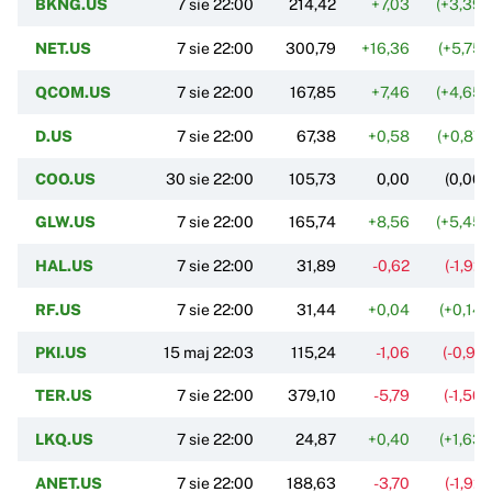
BKNG.US
7 sie 22:00
214,42
+7,03
(+3,39
NET.US
7 sie 22:00
300,79
+16,36
(+5,75
QCOM.US
7 sie 22:00
167,85
+7,46
(+4,65
D.US
7 sie 22:00
67,38
+0,58
(+0,87
COO.US
30 sie 22:00
105,73
0,00
(0,00
GLW.US
7 sie 22:00
165,74
+8,56
(+5,45
HAL.US
7 sie 22:00
31,89
-0,62
(-1,92
RF.US
7 sie 22:00
31,44
+0,04
(+0,14
PKI.US
15 maj 22:03
115,24
-1,06
(-0,91
TER.US
7 sie 22:00
379,10
-5,79
(-1,50
LKQ.US
7 sie 22:00
24,87
+0,40
(+1,63
ANET.US
7 sie 22:00
188,63
-3,70
(-1,92