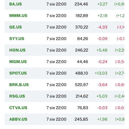
BA.US
7 sie 22:00
234,46
+2,27
(+0,98
MMM.US
7 sie 22:00
182,89
+2,18
(+1,21
GE.US
7 sie 22:00
370,22
-4,33
(-1,16
SYY.US
7 sie 22:00
84,26
-0,09
(-0,11
HON.US
7 sie 22:00
246,22
+5,48
(+2,28
MGM.US
7 sie 22:00
44,46
-0,24
(-0,54
SPOT.US
7 sie 22:00
488,10
+13,03
(+2,74
BRK.B.US
7 sie 22:00
520,97
-3,64
(-0,69
RSG.US
7 sie 22:00
214,62
+5,03
(+2,40
CTVA.US
7 sie 22:00
76,83
-0,03
(-0,04
ABBV.US
7 sie 22:00
245,85
+1,98
(+0,81