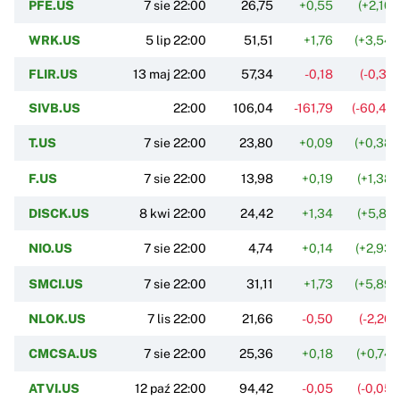
PFE.US
7 sie 22:00
26,75
+0,55
(+2,10
WRK.US
5 lip 22:00
51,51
+1,76
(+3,54
FLIR.US
13 maj 22:00
57,34
-0,18
(-0,31
SIVB.US
22:00
106,04
-161,79
(-60,41
T.US
7 sie 22:00
23,80
+0,09
(+0,38
F.US
7 sie 22:00
13,98
+0,19
(+1,38
DISCK.US
8 kwi 22:00
24,42
+1,34
(+5,81
NIO.US
7 sie 22:00
4,74
+0,14
(+2,93
SMCI.US
7 sie 22:00
31,11
+1,73
(+5,89
NLOK.US
7 lis 22:00
21,66
-0,50
(-2,26
CMCSA.US
7 sie 22:00
25,36
+0,18
(+0,74
ATVI.US
12 paź 22:00
94,42
-0,05
(-0,05