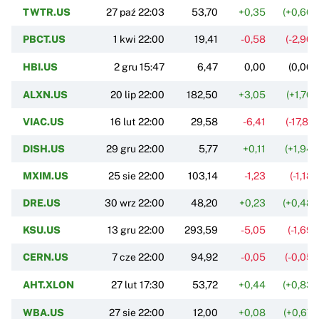
TWTR.US
27 paź 22:03
53,70
+0,35
(+0,66
PBCT.US
1 kwi 22:00
19,41
-0,58
(-2,90
HBI.US
2 gru 15:47
6,47
0,00
(0,00
ALXN.US
20 lip 22:00
182,50
+3,05
(+1,70
VIAC.US
16 lut 22:00
29,58
-6,41
(-17,81
DISH.US
29 gru 22:00
5,77
+0,11
(+1,94
MXIM.US
25 sie 22:00
103,14
-1,23
(-1,18
DRE.US
30 wrz 22:00
48,20
+0,23
(+0,48
KSU.US
13 gru 22:00
293,59
-5,05
(-1,69
CERN.US
7 cze 22:00
94,92
-0,05
(-0,05
AHT.XLON
27 lut 17:30
53,72
+0,44
(+0,83
WBA.US
27 sie 22:00
12,00
+0,08
(+0,67