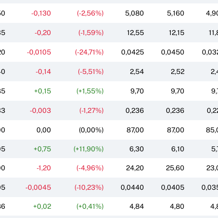
50
-0,130
(-2,56%)
5,080
5,160
4,9
35
-0,20
(-1,59%)
12,55
12,15
11
20
-0,0105
(-24,71%)
0,0425
0,0450
0,03
40
-0,14
(-5,51%)
2,54
2,52
2,
85
+0,15
(+1,55%)
9,70
9,70
9,
33
-0,003
(-1,27%)
0,236
0,236
0,2
00
0,00
(0,00%)
87,00
87,00
85,
05
+0,75
(+11,90%)
6,30
6,10
5,
00
-1,20
(-4,96%)
24,20
25,60
23,
95
-0,0045
(-10,23%)
0,0440
0,0405
0,03
86
+0,02
(+0,41%)
4,84
4,80
4,