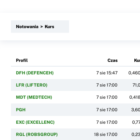
Notowania > Kurs
Profil
Czas
Ku
DFH (DEFENCEH)
7 sie 15:47
0,46
LFR (LIFTERO)
7 sie 17:00
71,
MDT (MEDTECH)
7 sie 17:00
0,41
PGH
7 sie 17:00
3,6
EXC (EXCELLENC)
7 sie 17:00
0,7
RGL (ROBSGROUP)
18 sie 17:00
0,2