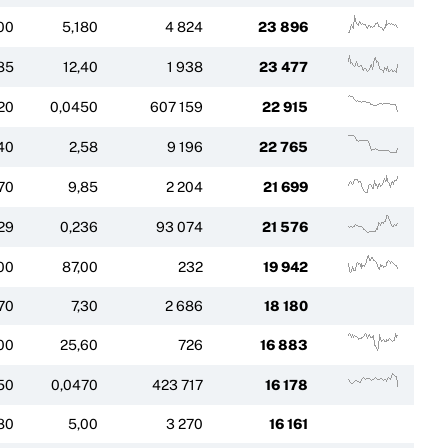
00
5,180
4 824
23 896
,85
12,40
1 938
23 477
20
0,0450
607 159
22 915
40
2,58
9 196
22 765
70
9,85
2 204
21 699
29
0,236
93 074
21 576
00
87,00
232
19 942
70
7,30
2 686
18 180
00
25,60
726
16 883
50
0,0470
423 717
16 178
80
5,00
3 270
16 161