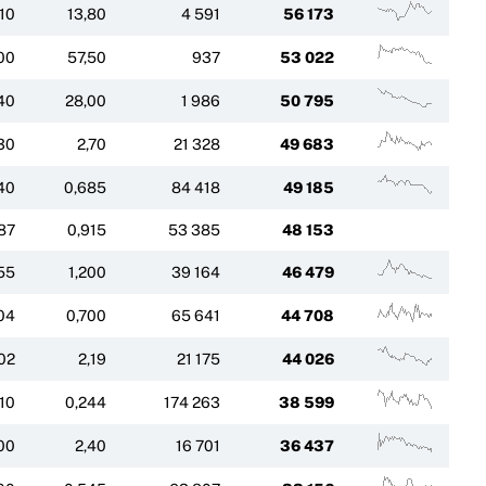
,10
13,80
4 591
56 173
00
57,50
937
53 022
40
28,00
1 986
50 795
30
2,70
21 328
49 683
40
0,685
84 418
49 185
87
0,915
53 385
48 153
155
1,200
39 164
46 479
04
0,700
65 641
44 708
02
2,19
21 175
44 026
10
0,244
174 263
38 599
00
2,40
16 701
36 437