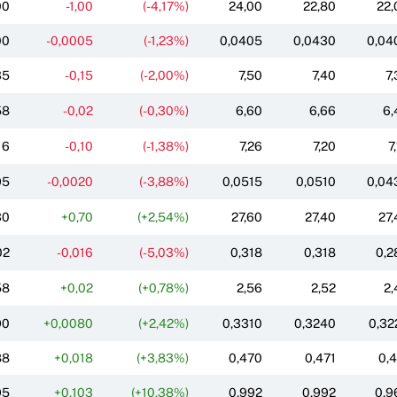
00
-1,00
(-4,17%)
24,00
22,80
22,
00
-0,0005
(-1,23%)
0,0405
0,0430
0,04
35
-0,15
(-2,00%)
7,50
7,40
7,
58
-0,02
(-0,30%)
6,60
6,66
6,
16
-0,10
(-1,38%)
7,26
7,20
7
95
-0,0020
(-3,88%)
0,0515
0,0510
0,04
30
+0,70
(+2,54%)
27,60
27,40
27,
02
-0,016
(-5,03%)
0,318
0,318
0,2
58
+0,02
(+0,78%)
2,56
2,52
2,
90
+0,0080
(+2,42%)
0,3310
0,3240
0,32
88
+0,018
(+3,83%)
0,470
0,471
0,4
95
+0,103
(+10,38%)
0,992
0,992
0,9