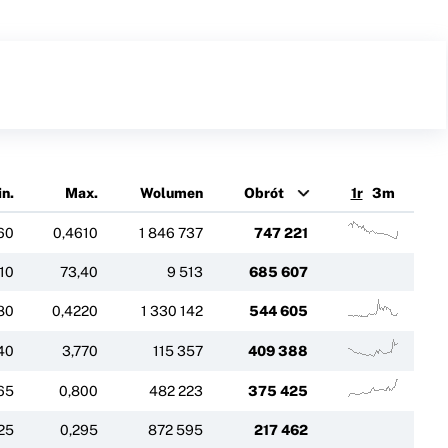
n.
Max.
Wolumen
Obrót
1r
3m
60
0,4610
1 846 737
747 221
10
73,40
9 513
685 607
80
0,4220
1 330 142
544 605
40
3,770
115 357
409 388
65
0,800
482 223
375 425
25
0,295
872 595
217 462