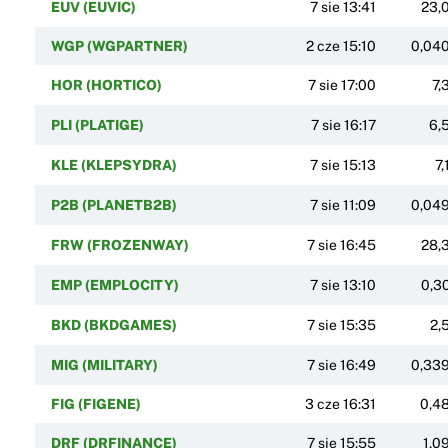
EUV (EUVIC)
7 sie 13:41
23,
WGP (WGPARTNER)
2 cze 15:10
0,04
HOR (HORTICO)
7 sie 17:00
7,
PLI (PLATIGE)
7 sie 16:17
6,
KLE (KLEPSYDRA)
7 sie 15:13
7,
P2B (PLANETB2B)
7 sie 11:09
0,04
FRW (FROZENWAY)
7 sie 16:45
28,
EMP (EMPLOCITY)
7 sie 13:10
0,3
BKD (BKDGAMES)
7 sie 15:35
2,
MIG (MILITARY)
7 sie 16:49
0,33
FIG (FIGENE)
3 cze 16:31
0,4
DRF (DRFINANCE)
7 sie 15:55
1,0