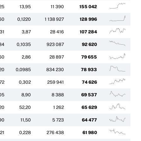
25
13,95
11 390
155 042
60
0,1220
1 138 927
128 996
31
3,87
28 416
107 284
84
0,1035
923 087
92 620
60
2,86
28 897
79 655
20
0,0985
834 230
78 933
72
0,302
259 941
74 626
05
8,90
8 388
69 537
20
52,20
1 262
65 629
90
11,50
5 723
64 477
21
0,228
276 438
61 980