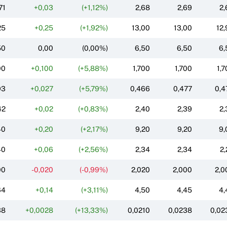
71
+0,03
(+1,12%)
2,68
2,69
2,
25
+0,25
(+1,92%)
13,00
13,00
12,
50
0,00
(0,00%)
6,50
6,50
6,
00
+0,100
(+5,88%)
1,700
1,700
1,7
93
+0,027
(+5,79%)
0,466
0,477
0,4
42
+0,02
(+0,83%)
2,40
2,39
2,
40
+0,20
(+2,17%)
9,20
9,20
9,
40
+0,06
(+2,56%)
2,34
2,34
2,
00
-0,020
(-0,99%)
2,020
2,000
2,0
64
+0,14
(+3,11%)
4,50
4,45
4,
38
+0,0028
(+13,33%)
0,0210
0,0238
0,02