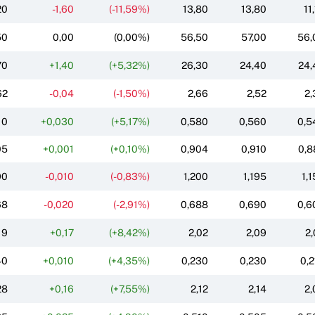
20
-1,60
(-11,59%)
13,80
13,80
11
50
0,00
(0,00%)
56,50
57,00
56,
70
+1,40
(+5,32%)
26,30
24,40
24,
62
-0,04
(-1,50%)
2,66
2,52
2,
10
+0,030
(+5,17%)
0,580
0,560
0,5
05
+0,001
(+0,10%)
0,904
0,910
0,8
90
-0,010
(-0,83%)
1,200
1,195
1,
68
-0,020
(-2,91%)
0,688
0,690
0,6
19
+0,17
(+8,42%)
2,02
2,09
2,
40
+0,010
(+4,35%)
0,230
0,230
0,2
28
+0,16
(+7,55%)
2,12
2,14
2,