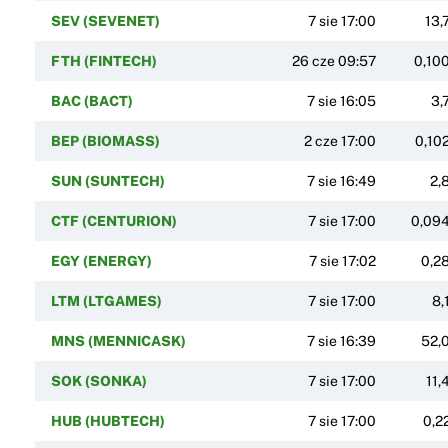
SEV (SEVENET)
7 sie 17:00
13,
FTH (FINTECH)
26 cze 09:57
0,10
BAC (BACT)
7 sie 16:05
3,
BEP (BIOMASS)
2 cze 17:00
0,10
SUN (SUNTECH)
7 sie 16:49
2,
CTF (CENTURION)
7 sie 17:00
0,09
EGY (ENERGY)
7 sie 17:02
0,2
LTM (LTGAMES)
7 sie 17:00
8,
MNS (MENNICASK)
7 sie 16:39
52,
SOK (SONKA)
7 sie 17:00
11,
HUB (HUBTECH)
7 sie 17:00
0,2