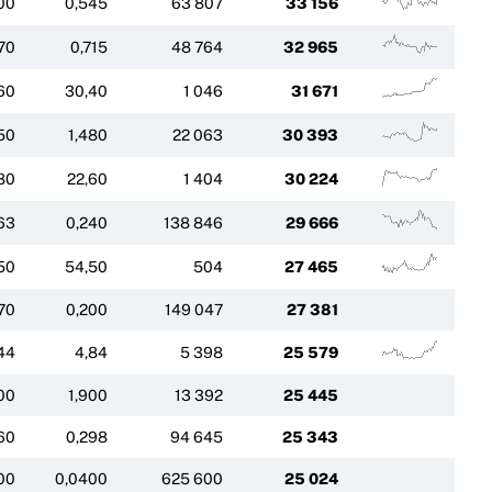
00
0,545
63 807
33 156
70
0,715
48 764
32 965
60
30,40
1 046
31 671
50
1,480
22 063
30 393
80
22,60
1 404
30 224
63
0,240
138 846
29 666
50
54,50
504
27 465
70
0,200
149 047
27 381
44
4,84
5 398
25 579
00
1,900
13 392
25 445
60
0,298
94 645
25 343
00
0,0400
625 600
25 024