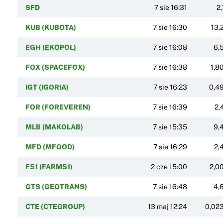
SFD
7 sie 16:31
2,
KUB (KUBOTA)
7 sie 16:30
13,
EGH (EKOPOL)
7 sie 16:08
6,
FOX (SPACEFOX)
7 sie 16:38
1,8
IGT (IGORIA)
7 sie 16:23
0,4
FOR (FOREVEREN)
7 sie 16:39
2,
MLB (MAKOLAB)
7 sie 15:35
9,
MFD (MFOOD)
7 sie 16:29
2,
F51 (FARM51)
2 cze 15:00
2,0
GTS (GEOTRANS)
7 sie 16:48
4,
CTE (CTEGROUP)
13 maj 12:24
0,02