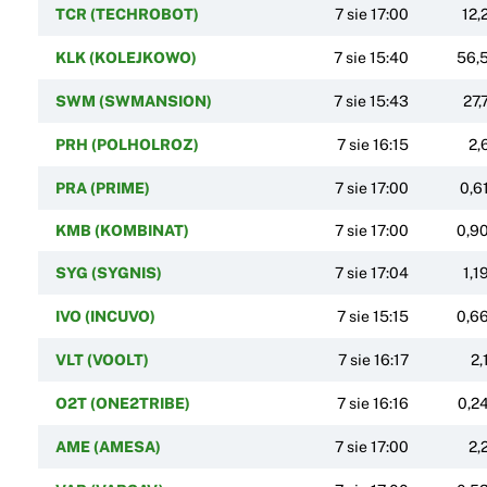
TCR (TECHROBOT)
7 sie 17:00
12,
KLK (KOLEJKOWO)
7 sie 15:40
56,
SWM (SWMANSION)
7 sie 15:43
27,
PRH (POLHOLROZ)
7 sie 16:15
2,
PRA (PRIME)
7 sie 17:00
0,6
KMB (KOMBINAT)
7 sie 17:00
0,9
SYG (SYGNIS)
7 sie 17:04
1,1
IVO (INCUVO)
7 sie 15:15
0,6
VLT (VOOLT)
7 sie 16:17
2,
O2T (ONE2TRIBE)
7 sie 16:16
0,2
AME (AMESA)
7 sie 17:00
2,