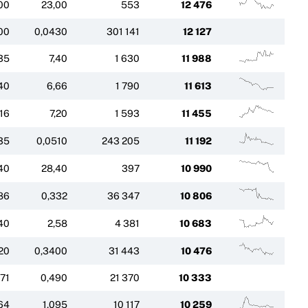
00
23,00
553
12 476
00
0,0430
301 141
12 127
35
7,40
1 630
11 988
40
6,66
1 790
11 613
,16
7,20
1 593
11 455
35
0,0510
243 205
11 192
40
28,40
397
10 990
86
0,332
36 347
10 806
40
2,58
4 381
10 683
20
0,3400
31 443
10 476
71
0,490
21 370
10 333
64
1,095
10 117
10 259