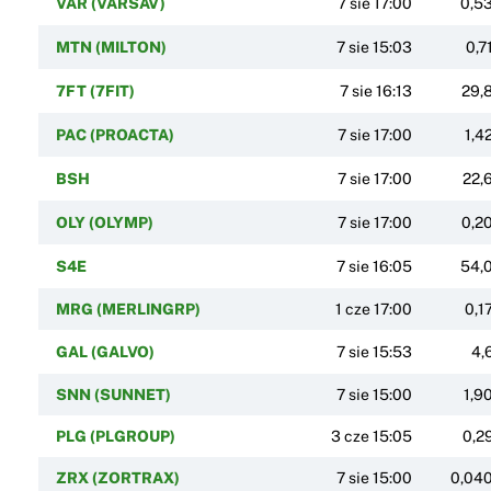
VAR (VARSAV)
7 sie 17:00
0,5
MTN (MILTON)
7 sie 15:03
0,7
7FT (7FIT)
7 sie 16:13
29,
PAC (PROACTA)
7 sie 17:00
1,4
BSH
7 sie 17:00
22,
OLY (OLYMP)
7 sie 17:00
0,2
S4E
7 sie 16:05
54,
MRG (MERLINGRP)
1 cze 17:00
0,1
GAL (GALVO)
7 sie 15:53
4,
SNN (SUNNET)
7 sie 15:00
1,9
PLG (PLGROUP)
3 cze 15:05
0,2
ZRX (ZORTRAX)
7 sie 15:00
0,04