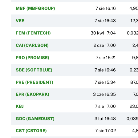
MBF (MBFGROUP)
7 sie 16:16
4,9
VEE
7 sie 16:43
12,
FEM (FEMTECH)
30 kwi 17:04
0,03
CAI (CARLSON)
2 cze 17:00
2,
PRO (PROMISE)
7 sie 15:21
9,
SBE (SOFTBLUE)
7 sie 16:46
0,2
PRE (PRESIDENT)
7 sie 15:34
87,
EPR (EKOPARK)
3 cze 16:35
7,
KBJ
7 sie 17:00
23,
GDC (GAMEDUST)
3 lut 16:48
0,03
CST (CSTORE)
7 sie 17:02
4,