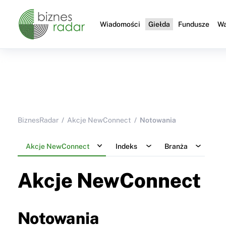
Wiadomości
Giełda
Fundusze
Wa
BiznesRadar
Akcje NewConnect
Notowania
Akcje NewConnect
Indeks
Branża
Akcje NewConnect
Notowania