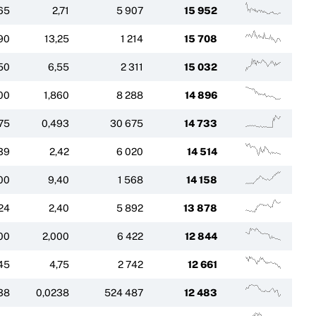
65
2,71
5 907
15 952
90
13,25
1 214
15 708
50
6,55
2 311
15 032
00
1,860
8 288
14 896
75
0,493
30 675
14 733
39
2,42
6 020
14 514
00
9,40
1 568
14 158
24
2,40
5 892
13 878
00
2,000
6 422
12 844
45
4,75
2 742
12 661
38
0,0238
524 487
12 483