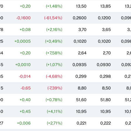
70
+0,20
(+1,48%)
13,50
13,85
13,
00
-0,1600
(-61,54%)
0,2600
0,1200
0,09
78
+0,08
(+2,16%)
3,70
3,65
3,
25
+0,0005
(+0,49%)
0,1020
0,1020
0,09
84
+0,20
(+7,58%)
2,64
2,70
2,
45
+0,0010
(+1,07%)
0,0935
0,0930
0,09
85
-0,014
(-4,68%)
0,299
0,298
0,2
15
-0,65
(-7,39%)
8,80
8,50
8,
00
+0,40
(+0,78%)
51,60
51,80
51,
40
+0,45
(+4,11%)
10,95
10,95
10,
27
+0,006
(+2,71%)
0,221
0,222
0,2